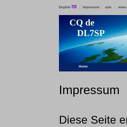
:
:
:
English
Impressum
qsls
www.
CQ de
DL7SP
Home
Impressum
Diese Seite e