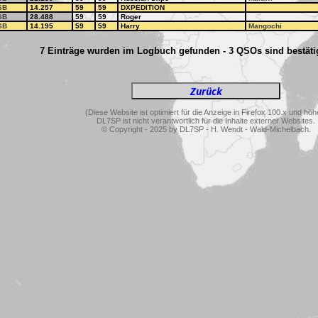
SB
14.257
59
59
DXPEDITION
SB
28.488
59
59
Roger
SB
14.195
59
59
Harry
Mangochi
7 Einträge wurden im Logbuch gefunden - 3 QSOs sind bestätig
(Diese Website ist optimiert für die Anzeige in Firefox 100.x und höh
DL7SP ist nicht verantwortlich für die Inhalte externer Websites.
© Copyright - 2025 by DL7SP - H. Wendt - Wald-Michelbach.