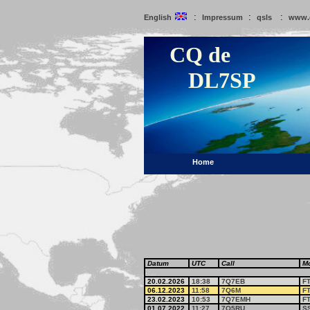
:
:
:
English
Impressum
qsls
www.
CQ de
DL7SP
Home
Datum
UTC
Call
M
20.02.2026
18:38
7Q7EB
F
06.12.2023
11:58
7Q6M
F
23.02.2023
10:53
7Q7EMH
F
01.07.2022
11:27
7Q5RU
S