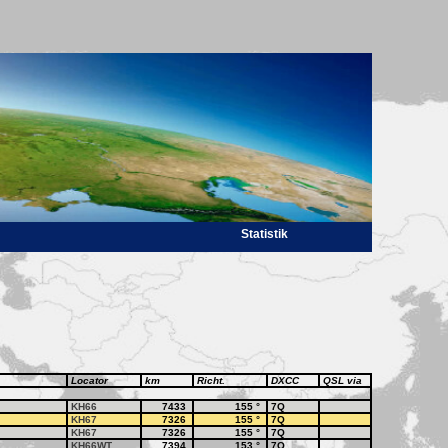
Statistik
Locator
km
Richt.
DXCC
QSL via
KH66
7433
155
°
7Q
KH67
7326
155
°
7Q
KH67
7326
155
°
7Q
KH66WT
7394
153
°
7Q