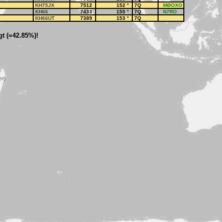
KH75JX
7512
152
°
7Q
MØOXO
KH66
7433
155
°
7Q
N7RO
KH66UT
7389
153
°
7Q
t (=42.85%)!
er)