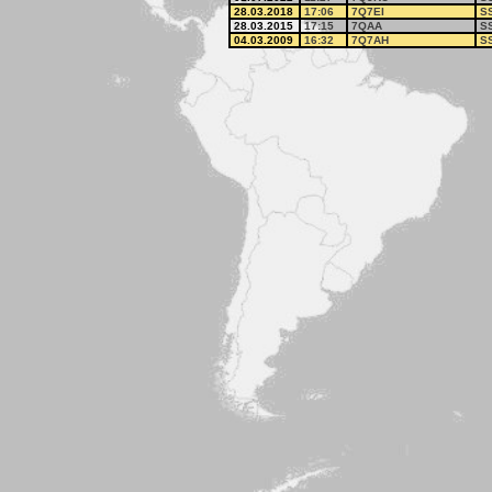
28.03.2018
17:06
7Q7EI
S
28.03.2015
17:15
7QAA
S
04.03.2009
16:32
7Q7AH
S