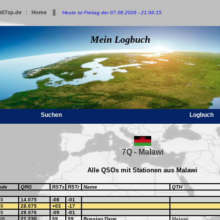
:
||
dl7sp.de
Home
Heute ist Freitag der 07.08.2026 - 21:56:15
Mein Logbuch
Suchen
Logbuch
7Q - Malawi
Alle QSOs mit Stationen aus Malawi
ode
QRG
RSTs
RSTr
Name
QTH
T8
14.075
-08
-01
T8
28.075
+03
-17
T8
28.076
-09
-01
SB
21.230
59
59
Russian Dxpe
Malawi