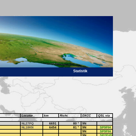
Statistik
Locator
km
Richt.
DXCC
QSL via
NL27PQ
6691
80
°
9N
NL18KN
6454
81
°
9N
SP9FIH
9N
SP9FIH
9N
SP2FUD