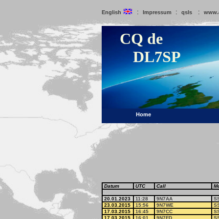
:
:
:
English
Impressum
qsls
www.
CQ de
DL7SP
Home
Datum
UTC
Call
M
20.01.2023
11:28
9N7AA
S
23.03.2015
15:56
9N7WE
S
17.03.2015
16:45
9N7CC
S
17.03.2015
16:01
9N7FD
S