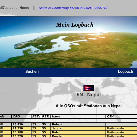
:
||
dl7sp.de
Home
Heute ist Donnerstag der 06.08.2026 - 09:47:10
Mein Logbuch
Suchen
Logbuch
9N - Nepal
Alle QSOs mit Stationen aus Nepal
ode
QRG
RSTs
RSTr
Name
QTH
SB
28.430
59
59
Robert
SB
21.290
59
59
Janusz
Kathmandu
SB
14.188
59
59
Rafal
Kathmandu
SB
14.220
59
59
Bogdan
Kathmandu