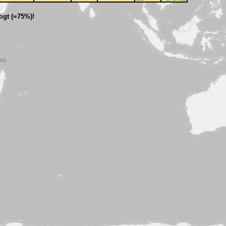
igt (=75%)!
er)