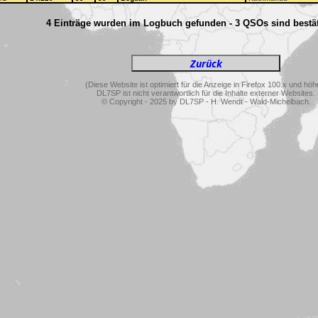
4 Einträge wurden im Logbuch gefunden - 3 QSOs sind bestät
(Diese Website ist optimiert für die Anzeige in Firefox 100.x und höh
DL7SP ist nicht verantwortlich für die Inhalte externer Websites.
© Copyright - 2025 by DL7SP - H. Wendt - Wald-Michelbach.