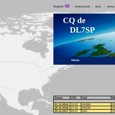
:
:
:
English
Impressum
qsls
www.
CQ de
DL7SP
Home
Datum
UTC
Call
M
01.11.2018
12:47
A52BH
S
29.10.2018
17:43
A52ZB
S
29.10.2017
09:57
A5A
S