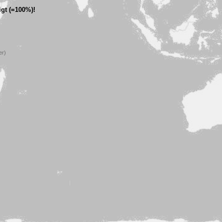
gt (=100%)!
er)