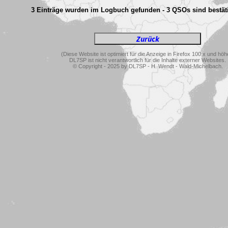
3 Einträge wurden im Logbuch gefunden - 3 QSOs sind bestäti
(Diese Website ist optimiert für die Anzeige in Firefox 100.x und höh
DL7SP ist nicht verantwortlich für die Inhalte externer Websites.
© Copyright - 2025 by DL7SP - H. Wendt - Wald-Michelbach.