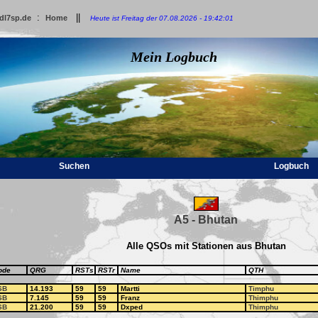
:
||
dl7sp.de
Home
Heute ist Freitag der 07.08.2026 - 19:42:01
Mein Logbuch
Suchen
Logbuch
A5 - Bhutan
Alle QSOs mit Stationen aus Bhutan
ode
QRG
RSTs
RSTr
Name
QTH
SB
14.193
59
59
Martti
Timphu
SB
7.145
59
59
Franz
Thimphu
SB
21.200
59
59
Dxped
Thimphu