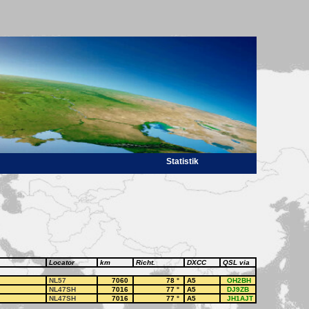
Statistik
Locator
km
Richt.
DXCC
QSL via
NL57
7060
78
°
A5
OH2BH
NL47SH
7016
77
°
A5
DJ9ZB
NL47SH
7016
77
°
A5
JH1AJT