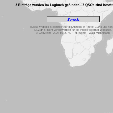
3 Einträge wurden im Logbuch gefunden - 3 QSOs sind bestäti
(Diese Website ist optimiert für die Anzeige in Firefox 100.x und höh
DL7SP ist nicht verantwortlich für die Inhalte externer Websites.
© Copyright - 2025 by DL7SP - H. Wendt - Wald-Michelbach.