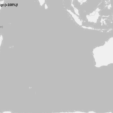
gt (=100%)!
er)