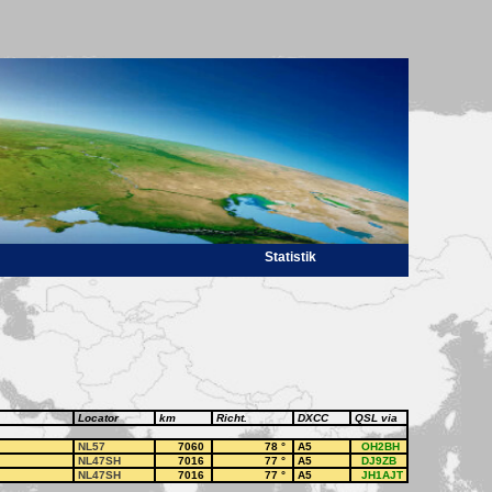
Statistik
Locator
km
Richt.
DXCC
QSL via
NL57
7060
78
°
A5
OH2BH
NL47SH
7016
77
°
A5
DJ9ZB
NL47SH
7016
77
°
A5
JH1AJT