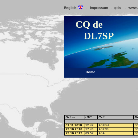
:
:
:
English
Impressum
qsls
www.
CQ de
DL7SP
Home
Datum
UTC
Call
M
01.11.2018
12:47
A52BH
S
29.10.2018
17:43
A52ZB
S
29.10.2017
09:57
A5A
S