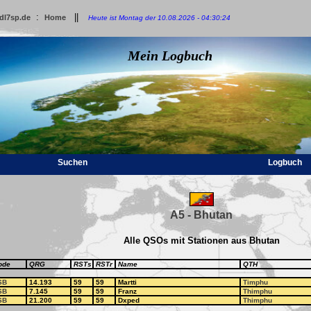
:
||
dl7sp.de
Home
Heute ist Montag der 10.08.2026 - 04:30:24
Mein Logbuch
Suchen
Logbuch
A5 - Bhutan
Alle QSOs mit Stationen aus Bhutan
ode
QRG
RSTs
RSTr
Name
QTH
SB
14.193
59
59
Martti
Timphu
SB
7.145
59
59
Franz
Thimphu
SB
21.200
59
59
Dxped
Thimphu