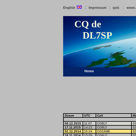
:
:
:
English
Impressum
qsls
www.
CQ de
DL7SP
Home
Datum
UTC
Call
M
08.12.2015
11:57
CO8LY
S
17.11.2015
14:23
CO8LY
S
02.12.2014
15:24
CO2AME
S
16.11.2014
15:09
CO6LC
S