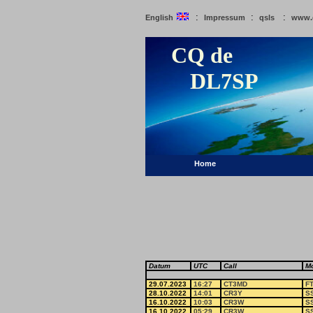
:
:
:
English
Impressum
qsls
www.
CQ de
DL7SP
Home
Datum
UTC
Call
M
29.07.2023
16:27
CT3MD
F
28.10.2022
14:01
CR3Y
S
16.10.2022
10:03
CR3W
S
16.10.2022
05:29
CR3W
S