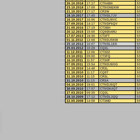
26.10.2018
17:17
CT9ABN
S
23.10.2018
17:09
CT9/OM2KW
S
21.10.2017
17:17
CR3W
S
18.10.2017
17:45
CT9/DL7JV
S
16.10.2017
16:06
CT9/DJ8VC
S
27.09.2016
14:17
CT9/DF6QV
S
21.05.2016
17:19
CT3BH
S
20.12.2015
15:00
CQ9ØIARU
S
17.07.2013
18:30
CT3FT
S
01.11.2012
13:08
CT9/DJ5KW
S
25.10.2012
16:07
CT9/DL1EK
S
25.03.2012
10:28
CQ3L
S
11.12.2011
12:06
CT3DZ
S
23.10.2011
09:00
CT3FQ
S
16.10.2011
11:57
CT3HF
S
07.09.2011
15:54
CT9/DJ8OG
S
31.10.2010
14:48
CR3L
S
31.10.2010
11:17
CQ9T
S
31.10.2010
11:15
CR3L
S
31.10.2010
11:13
CR3A
S
04.10.2010
18:01
CT9/DJ6QT
S
30.09.2010
17:57
CT9/DK4QT
S
27.03.2010
09:35
CQ3L
S
28.10.2009
17:12
CT9/DL3QQ
S
22.05.2008
14:58
CT3MD
S