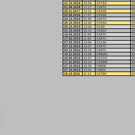
21.10.2018
15:54
CX7SS
S
01.06.2018
17:17
CX8TC
S
24.11.2017
12:11
CX1DZ
S
22.09.2016
17:07
CX6DZ
S
24.12.2015
11:45
CX8TC
S
25.10.2015
15:40
CX9AU
S
25.10.2015
14:43
CV3D
S
21.10.2015
16:15
CX6DZ
S
10.03.2015
11:06
CX8TC
S
17.02.2015
11:52
CX8TC
S
07.02.2015
13:56
CX1AV
S
07.12.2014
14:27
CX8TC
S
04.12.2014
15:15
CX8TC
S
10.11.2013
13:08
CW9ØA
S
10.03.2013
16:37
CX7CO
S
17.11.2012
15:23
CX5BW
S
27.10.2012
16:30
CW5W
S
27.10.2012
15:02
CWØA
S
16.10.2011
11:13
CX7BV
S