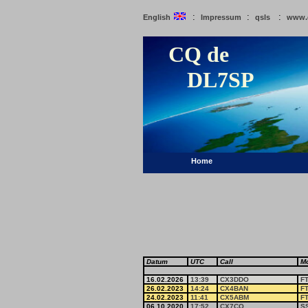
:
:
:
English
Impressum
qsls
www.
CQ de
DL7SP
Home
Datum
UTC
Call
M
16.02.2026
13:39
CX3DDO
F
26.02.2023
14:24
CX4BAN
F
24.02.2023
11:41
CX5ABM
F
06.10.2020
17:52
CX7CO
S