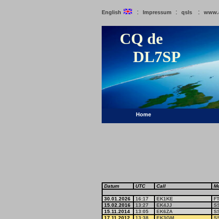
:
:
:
English
Impressum
qsls
www.
CQ de
DL7SP
Home
Datum
UTC
Call
M
30.01.2026
16:17
EK1KE
F
15.02.2016
13:27
EK4JJ
S
15.11.2014
13:05
EK6ZA
S
17.11.2012
13:38
EK3GM
S