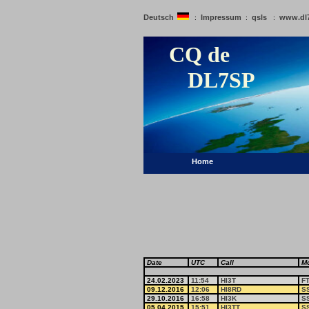
Deutsch
Impressum
qsls
www.dl
:
:
:
CQ de
DL7SP
Home
Date
UTC
Call
M
24.02.2023
11:54
HI3T
F
09.12.2016
12:06
HI8RD
S
29.10.2016
16:58
HI3K
S
05.04.2015
15:51
HI3TT
S