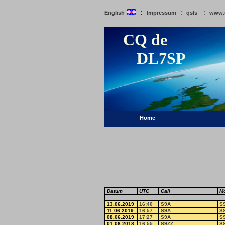
:
:
:
English
Impressum
qsls
www.
CQ de
DL7SP
Home
Datum
UTC
Call
M
13.06.2019
16:40
S9A
S
11.06.2019
16:57
S9A
S
08.06.2019
17:27
S9A
S
01.06.2018
16:55
S9ZZ
S