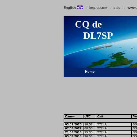
:
:
:
English
Impressum
qsls
www.
CQ de
DL7SP
Home
Datum
UTC
Call
Mo
03.01.2025
10:58
T77LA
SS
07.08.2022
08:55
T77LA
SS
21.06.2019
15:35
T77LA
SS
03.03.2019
16:50
T77LA
SS