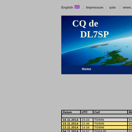
:
:
:
English
Impressum
qsls
www.
CQ de
DL7SP
Home
Datum
UTC
Call
M
16.11.2014
15:24
TG9IIN
S
15.11.2014
15:46
TG9IIN
S
13.11.2014
14:34
TG9IIN
S
04.11.2014
16:57
TG9AJR
S