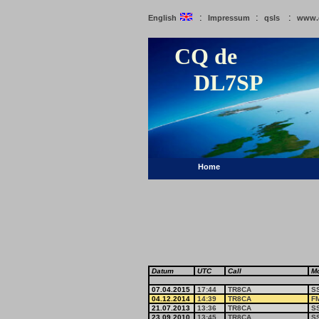
:
:
:
English
Impressum
qsls
www.
CQ de
DL7SP
Home
Datum
UTC
Call
M
07.04.2015
17:44
TR8CA
S
04.12.2014
14:39
TR8CA
F
21.07.2013
13:36
TR8CA
S
23.09.2010
13:45
TR8CA
S