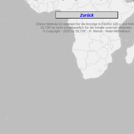
(Diese Website ist optimiert für die Anzeige in Firefox 100.x und höh
DL7SP ist nicht verantwortlich für die Inhalte externer Websites.
© Copyright - 2025 by DL7SP - H. Wendt - Wald-Michelbach.