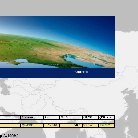
Statistik
Locator
km
Richt.
DXCC
QSL via
QH43XS
14816
56
°
VK9W
DIRECT
t (=100%)!