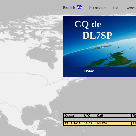
:
:
:
English
Impressum
qsls
www.
CQ de
DL7SP
Home
Datum
UTC
Call
M
17.11.2015
15:52
VK9WA
S