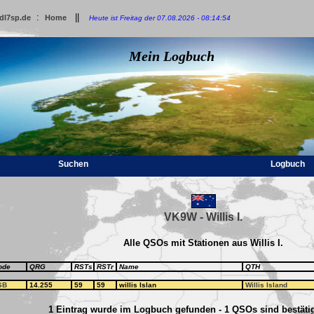
:
||
dl7sp.de
Home
Heute ist Freitag der 07.08.2026 - 08:14:54
Mein Logbuch
Suchen
Logbuch
VK9W - Willis I.
Alle QSOs mit Stationen aus Willis I.
ode
QRG
RSTs
RSTr
Name
QTH
SB
14.255
59
59
willis Islan
Willis Island
1 Eintrag wurde im Logbuch gefunden - 1 QSOs sind bestätig