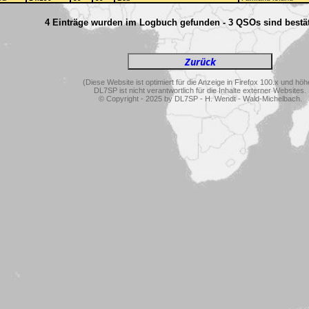
4 Einträge wurden im Logbuch gefunden - 3 QSOs sind bestät
(Diese Website ist optimiert für die Anzeige in Firefox 100.x und höh
DL7SP ist nicht verantwortlich für die Inhalte externer Websites.
© Copyright - 2025 by DL7SP - H. Wendt - Wald-Michelbach.