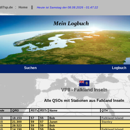
:
||
dl7sp.de
Home
Heute ist Samstag der 08.08.2026 - 01:47:22
Mein Logbuch
Suchen
Logbuch
VP8 - Falkland Inseln
Alle QSOs mit Stationen aus Falkland Inseln
ode
QRG
RSTs
RSTr
Name
QTH
SB
18.153
57
55
Bob
Falkland Island
SB
21.300
59
57
Janet
Stanley
SB
28.523
59
59
Bob
SB
14.190
59
59
Bob
Falkland Island