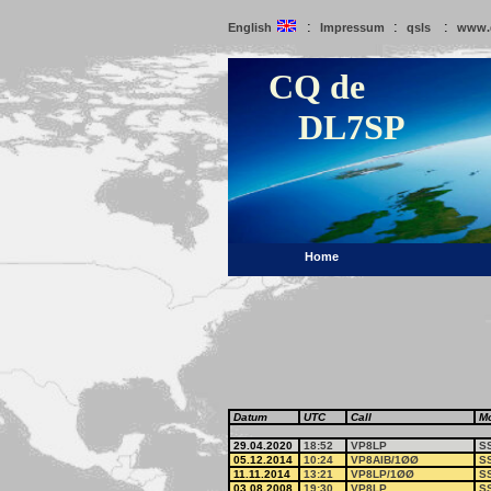
:
:
:
English
Impressum
qsls
www.
CQ de
DL7SP
Home
Datum
UTC
Call
M
29.04.2020
18:52
VP8LP
S
05.12.2014
10:24
VP8AIB/1ØØ
S
11.11.2014
13:21
VP8LP/1ØØ
S
03.08.2008
19:30
VP8LP
S