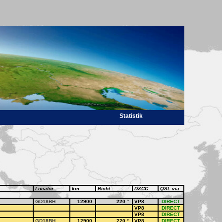
Statistik
Locator
km
Richt.
DXCC
QSL via
GD18BH
12900
220
°
VP8
DIRECT
VP8
DIRECT
VP8
DIRECT
GD18BH
12900
220
°
VP8
DIRECT