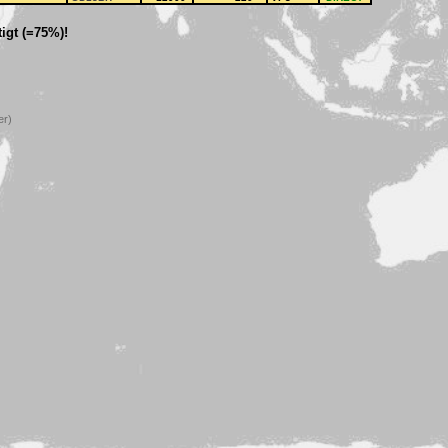
igt (=75%)!
er)