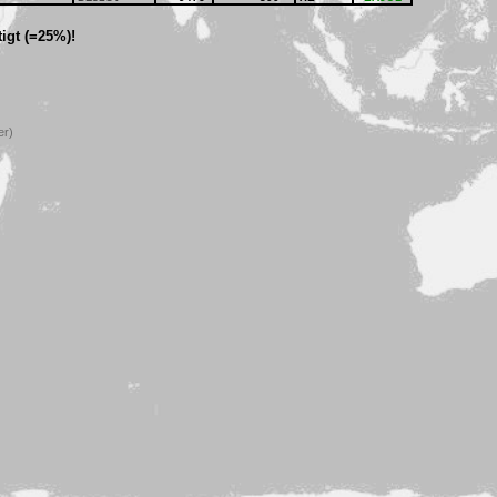
igt (=25%)!
er)