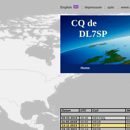
:
:
:
English
Impressum
qsls
www.
CQ de
DL7SP
Home
Datum
UTC
Call
M
09.03.2015
16:46
XE1YQQ
S
11.02.2015
16:02
XE1B
S
14.11.2013
15:13
XF1P
S
16.10.2011
15:14
XE2B
S