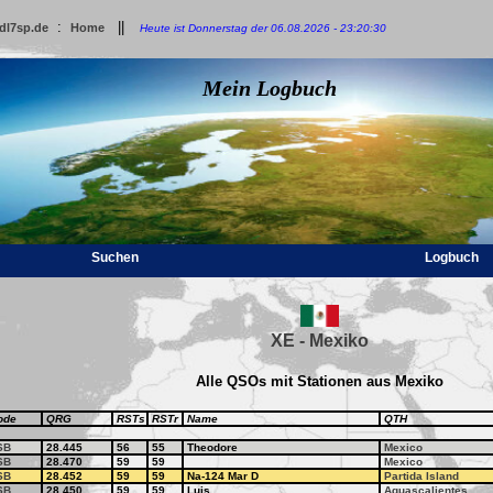
:
||
dl7sp.de
Home
Heute ist Donnerstag der 06.08.2026 - 23:20:30
Mein Logbuch
Suchen
Logbuch
XE - Mexiko
Alle QSOs mit Stationen aus Mexiko
ode
QRG
RSTs
RSTr
Name
QTH
SB
28.445
56
55
Theodore
Mexico
SB
28.470
59
59
Mexico
SB
28.452
59
59
Na-124 Mar D
Partida Island
SB
28.450
59
59
Luis
Aguascalientes