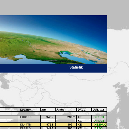
Statistik
Locator
km
Richt.
DXCC
QSL via
EK09KK
9495
296
°
XE
DIRECT
XE
DIRECT
DL44TM
9713
307
°
XE
XE2HUQ
DL81UV
9476
300
°
XE
EA5OL