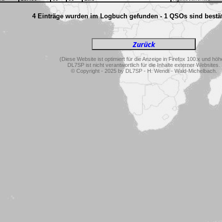
4 Einträge wurden im Logbuch gefunden - 1 QSOs sind bestät
(Diese Website ist optimiert für die Anzeige in Firefox 100.x und höh
DL7SP ist nicht verantwortlich für die Inhalte externer Websites.
© Copyright - 2025 by DL7SP - H. Wendt - Wald-Michelbach.