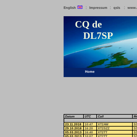
:
:
:
English
Impressum
qsls
www.
CQ de
DL7SP
Home
Datum
UTC
Call
M
23.11.2018
10:47
XT2AW
S
29.10.2018
16:20
XT2SZZ
S
05.03.2013
16:40
XT2TT
S
05.03.2013
10:07
XT2TT
S