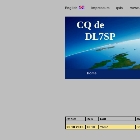
:
:
:
English
Impressum
qsls
www.
CQ de
DL7SP
Home
Datum
UTC
Call
M
25.10.2015
16:10
YN5Z
S