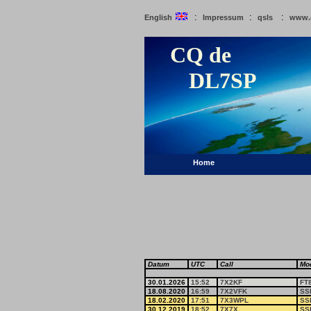
:
:
:
English
Impressum
qsls
www.
CQ de
DL7SP
Home
Datum
UTC
Call
Mo
30.01.2026
15:52
7X2KF
FT
18.08.2020
16:59
7X2VFK
SS
18.02.2020
17:51
7X3WPL
SS
30.12.2019
18:52
7X7X
SS