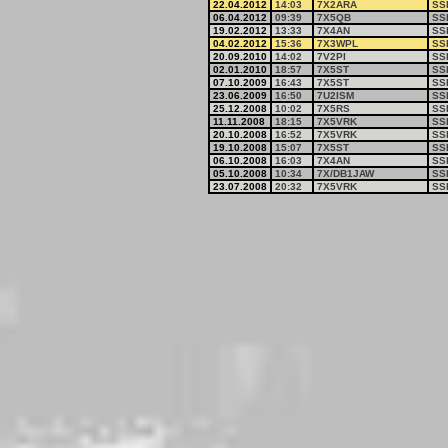
22.04.2012
14:03
7X2ARA
SS
06.04.2012
09:39
7X5QB
SS
19.02.2012
13:33
7X4AN
SS
04.02.2012
15:36
7X3WPL
SS
20.09.2010
14:02
7V2PI
SS
02.01.2010
18:57
7X5ST
SS
07.10.2009
16:43
7X5ST
SS
23.06.2009
16:50
7U2ISM
SS
25.12.2008
10:02
7X5RS
SS
11.11.2008
18:15
7X5VRK
SS
20.10.2008
16:52
7X5VRK
SS
19.10.2008
15:07
7X5ST
SS
06.10.2008
16:03
7X4AN
SS
05.10.2008
10:34
7X/DB1JAW
SS
23.07.2008
20:32
7X5VRK
SS