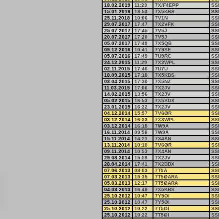
18.02.2019
11:23
7X/F4EPP
SS
15.01.2019
18:53
7X5KBS
SS
25.11.2018
10:06
7V1N
SS
29.07.2017
17:47
7X2VFK
SS
25.07.2017
17:45
7V5J
SS
20.07.2017
17:20
7V5J
SS
05.07.2017
17:49
7X5QB
SS
09.12.2016
10:41
7Y9SE
SS
05.07.2016
17:49
7U9RC
SS
24.12.2015
11:29
7X3WPL
SS
02.11.2015
17:40
7U7U
SS
18.09.2015
17:18
7X5KBS
SS
03.04.2015
17:30
7X5NZ
SS
11.03.2015
17:06
7X2JV
SS
14.02.2015
13:56
7X2JV
SS
05.02.2015
16:53
7X5SDX
SS
23.01.2015
16:22
7X2JV
SS
04.12.2014
15:57
7V6ØR
SS
03.12.2014
16:33
7X3WPL
SS
03.12.2014
16:18
7W9A
SS
16.11.2014
09:58
7W9A
SS
15.11.2014
14:21
7X4AN
SS
13.11.2014
10:10
7V6ØR
SS
09.11.2014
10:53
7X4AN
SS
29.08.2014
15:59
7X2JV
SS
28.04.2014
17:41
7X2BDX
SS
07.06.2013
08:03
7T9A
SS
07.03.2013
15:35
7T5ØARA
SS
05.03.2013
12:17
7T5ØARA
SS
04.03.2013
16:49
7X5KBS
SS
25.10.2012
10:47
7Y5OI
SS
25.10.2012
10:47
7Y5ØI
SS
25.10.2012
10:22
7T5OI
SS
25.10.2012
10:22
7T5ØI
SS