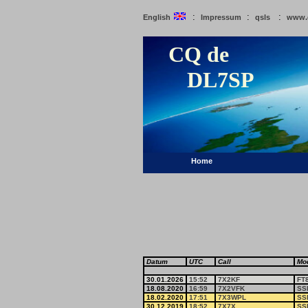
:
:
:
English
Impressum
qsls
www.
CQ de
DL7SP
Home
Datum
UTC
Call
Mo
30.01.2026
15:52
7X2KF
FT
18.08.2020
16:59
7X2VFK
SS
18.02.2020
17:51
7X3WPL
SS
30.12.2019
18:52
7X7X
SS