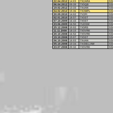
22.04.2012
14:03
7X2ARA
SS
06.04.2012
09:39
7X5QB
SS
19.02.2012
13:33
7X4AN
SS
04.02.2012
15:36
7X3WPL
SS
20.09.2010
14:02
7V2PI
SS
02.01.2010
18:57
7X5ST
SS
07.10.2009
16:43
7X5ST
SS
23.06.2009
16:50
7U2ISM
SS
25.12.2008
10:02
7X5RS
SS
11.11.2008
18:15
7X5VRK
SS
20.10.2008
16:52
7X5VRK
SS
19.10.2008
15:07
7X5ST
SS
06.10.2008
16:03
7X4AN
SS
05.10.2008
10:34
7X/DB1JAW
SS
23.07.2008
20:32
7X5VRK
SS