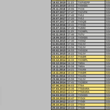
18.02.2019
11:23
7X/F4EPP
SS
15.01.2019
18:53
7X5KBS
SS
25.11.2018
10:06
7V1N
SS
29.07.2017
17:47
7X2VFK
SS
25.07.2017
17:45
7V5J
SS
20.07.2017
17:20
7V5J
SS
05.07.2017
17:49
7X5QB
SS
09.12.2016
10:41
7Y9SE
SS
05.07.2016
17:49
7U9RC
SS
24.12.2015
11:29
7X3WPL
SS
02.11.2015
17:40
7U7U
SS
18.09.2015
17:18
7X5KBS
SS
03.04.2015
17:30
7X5NZ
SS
11.03.2015
17:06
7X2JV
SS
14.02.2015
13:56
7X2JV
SS
05.02.2015
16:53
7X5SDX
SS
23.01.2015
16:22
7X2JV
SS
04.12.2014
15:57
7V6ØR
SS
03.12.2014
16:33
7X3WPL
SS
03.12.2014
16:18
7W9A
SS
16.11.2014
09:58
7W9A
SS
15.11.2014
14:21
7X4AN
SS
13.11.2014
10:10
7V6ØR
SS
09.11.2014
10:53
7X4AN
SS
29.08.2014
15:59
7X2JV
SS
28.04.2014
17:41
7X2BDX
SS
07.06.2013
08:03
7T9A
SS
07.03.2013
15:35
7T5ØARA
SS
05.03.2013
12:17
7T5ØARA
SS
04.03.2013
16:49
7X5KBS
SS
25.10.2012
10:47
7Y5OI
SS
25.10.2012
10:47
7Y5ØI
SS
25.10.2012
10:22
7T5OI
SS
25.10.2012
10:22
7T5ØI
SS