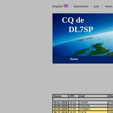
:
:
:
English
Impressum
qsls
www.
CQ de
DL7SP
Home
Datum
UTC
Call
Mo
30.01.2026
15:52
7X2KF
FT
18.08.2020
16:59
7X2VFK
SS
18.02.2020
17:51
7X3WPL
SS
30.12.2019
18:52
7X7X
SS