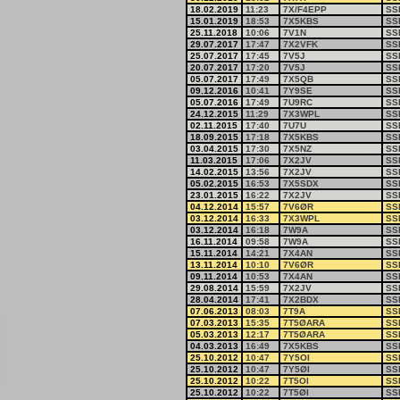
18.02.2019
11:23
7X/F4EPP
SS
15.01.2019
18:53
7X5KBS
SS
25.11.2018
10:06
7V1N
SS
29.07.2017
17:47
7X2VFK
SS
25.07.2017
17:45
7V5J
SS
20.07.2017
17:20
7V5J
SS
05.07.2017
17:49
7X5QB
SS
09.12.2016
10:41
7Y9SE
SS
05.07.2016
17:49
7U9RC
SS
24.12.2015
11:29
7X3WPL
SS
02.11.2015
17:40
7U7U
SS
18.09.2015
17:18
7X5KBS
SS
03.04.2015
17:30
7X5NZ
SS
11.03.2015
17:06
7X2JV
SS
14.02.2015
13:56
7X2JV
SS
05.02.2015
16:53
7X5SDX
SS
23.01.2015
16:22
7X2JV
SS
04.12.2014
15:57
7V6ØR
SS
03.12.2014
16:33
7X3WPL
SS
03.12.2014
16:18
7W9A
SS
16.11.2014
09:58
7W9A
SS
15.11.2014
14:21
7X4AN
SS
13.11.2014
10:10
7V6ØR
SS
09.11.2014
10:53
7X4AN
SS
29.08.2014
15:59
7X2JV
SS
28.04.2014
17:41
7X2BDX
SS
07.06.2013
08:03
7T9A
SS
07.03.2013
15:35
7T5ØARA
SS
05.03.2013
12:17
7T5ØARA
SS
04.03.2013
16:49
7X5KBS
SS
25.10.2012
10:47
7Y5OI
SS
25.10.2012
10:47
7Y5ØI
SS
25.10.2012
10:22
7T5OI
SS
25.10.2012
10:22
7T5ØI
SS