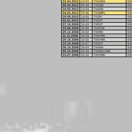
22.04.2012
14:03
7X2ARA
SS
06.04.2012
09:39
7X5QB
SS
19.02.2012
13:33
7X4AN
SS
04.02.2012
15:36
7X3WPL
SS
20.09.2010
14:02
7V2PI
SS
02.01.2010
18:57
7X5ST
SS
07.10.2009
16:43
7X5ST
SS
23.06.2009
16:50
7U2ISM
SS
25.12.2008
10:02
7X5RS
SS
11.11.2008
18:15
7X5VRK
SS
20.10.2008
16:52
7X5VRK
SS
19.10.2008
15:07
7X5ST
SS
06.10.2008
16:03
7X4AN
SS
05.10.2008
10:34
7X/DB1JAW
SS
23.07.2008
20:32
7X5VRK
SS