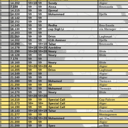
B
14.202
59+10
59
Sendy
Algier
B
7.158
59
59
Aissa
Bousaada
B
14.215
59
59
Djemal
B
14.220
59
59
Mohammed
Djelfa
B
18.142
59
59
B
14.252
59
59
B
14.245
59
59
Redha
Bou-Saada
B
18.130
59
59
cap Sigli Li
via Manager
B
14.203
59
59
B
21.260
59
59
Driss
Laghouat
B
14.202
59
59
61th Anniver
Djelfa
B
14.290
59
59+10
Tahar
Bousaada
B
14.278
59+10
59+25
Azeddine
B
21.290
59+20
59+20
Noury
Blide
B
18.128
59
59
Noury
Blide
B
7.170
59
59
B
18.160
59
59
Noury
Blide
B
14.240
59+20
59+20
Ali
Algier
B
14.205
59
59
Driss
Laghouat
B
14.249
59
59
Algier
B
21.240
59
59
Algier
B
21.280
59
59
Mohamed
Tlemcen
B
21.250
59
59
Ali
Algier
B
28.470
59
59
Mohamed
Tlemcen
B
14.270
59
59
Noury
Blide
B
21.275
59+20
59+20
B
14.210
59
59
Special Call
Cap Falcon
B
21.273
59+
59+
Special Call
Alger
B
14.190
59
59
Special Call
Algier
B
18.143
59+10
59+19
Tahar
Bousaada
B
21.277
59
59
Mostaganem
B
21.277
59+20
59+20
Mohammed
qsl Via
B
21.200
59
59
Algier
B
21.200
59
59
Spec
po Box