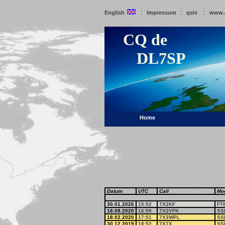
:
:
:
English
Impressum
qsls
www.
CQ de
DL7SP
Home
Datum
UTC
Call
Mo
30.01.2026
15:52
7X2KF
FT
18.08.2020
16:59
7X2VFK
SS
18.02.2020
17:51
7X3WPL
SS
30.12.2019
18:52
7X7X
SS