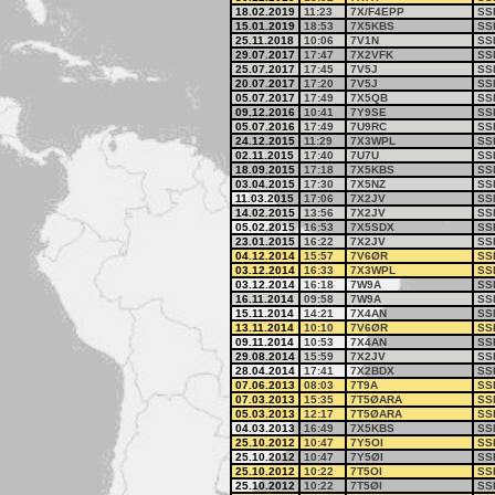
18.02.2019
11:23
7X/F4EPP
SS
15.01.2019
18:53
7X5KBS
SS
25.11.2018
10:06
7V1N
SS
29.07.2017
17:47
7X2VFK
SS
25.07.2017
17:45
7V5J
SS
20.07.2017
17:20
7V5J
SS
05.07.2017
17:49
7X5QB
SS
09.12.2016
10:41
7Y9SE
SS
05.07.2016
17:49
7U9RC
SS
24.12.2015
11:29
7X3WPL
SS
02.11.2015
17:40
7U7U
SS
18.09.2015
17:18
7X5KBS
SS
03.04.2015
17:30
7X5NZ
SS
11.03.2015
17:06
7X2JV
SS
14.02.2015
13:56
7X2JV
SS
05.02.2015
16:53
7X5SDX
SS
23.01.2015
16:22
7X2JV
SS
04.12.2014
15:57
7V6ØR
SS
03.12.2014
16:33
7X3WPL
SS
03.12.2014
16:18
7W9A
SS
16.11.2014
09:58
7W9A
SS
15.11.2014
14:21
7X4AN
SS
13.11.2014
10:10
7V6ØR
SS
09.11.2014
10:53
7X4AN
SS
29.08.2014
15:59
7X2JV
SS
28.04.2014
17:41
7X2BDX
SS
07.06.2013
08:03
7T9A
SS
07.03.2013
15:35
7T5ØARA
SS
05.03.2013
12:17
7T5ØARA
SS
04.03.2013
16:49
7X5KBS
SS
25.10.2012
10:47
7Y5OI
SS
25.10.2012
10:47
7Y5ØI
SS
25.10.2012
10:22
7T5OI
SS
25.10.2012
10:22
7T5ØI
SS