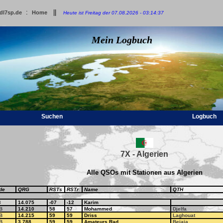
:
||
dl7sp.de
Home
Heute ist Freitag der 07.08.2026 - 03:14:37
Mein Logbuch
Suchen
Logbuch
7X - Algerien
Alle QSOs mit Stationen aus Algerien
de
QRG
RSTs
RSTr
Name
QTH
8
14.075
-07
-12
Karim
B
14.210
58
57
Mohammed
Djelfa
B
14.215
59
59
Driss
Laghouat
B
3.788
59
59
Amateurs Rad
Bejaia