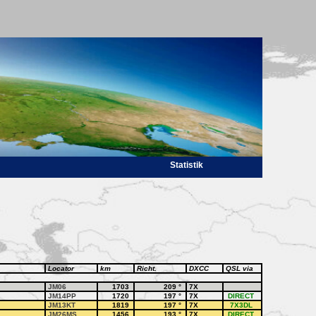
Statistik
Locator
km
Richt.
DXCC
QSL via
JM06
1703
209
°
7X
JM14PP
1720
197
°
7X
DIRECT
JM13KT
1819
197
°
7X
7X3DL
JM26MS
1456
193
°
7X
DIRECT