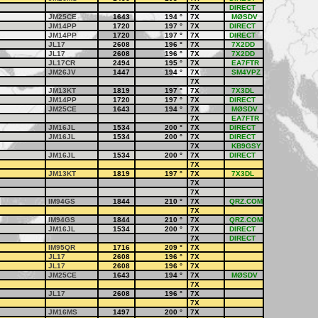
7X
DIRECT
JM25CE
1643
194
°
7X
MØSDV
JM14PP
1720
197
°
7X
DIRECT
JM14PP
1720
197
°
7X
DIRECT
JL17
2608
196
°
7X
7X2DD
JL17
2608
196
°
7X
7X2DD
JL17CR
2494
195
°
7X
EA7FTR
JM26JV
1447
194
°
7X
SM4VPZ
7X
JM13KT
1819
197
°
7X
7X3DL
JM14PP
1720
197
°
7X
DIRECT
JM25CE
1643
194
°
7X
MØSDV
7X
EA7FTR
JM16JL
1534
200
°
7X
DIRECT
JM16JL
1534
200
°
7X
DIRECT
7X
KB9GSY
JM16JL
1534
200
°
7X
DIRECT
7X
JM13KT
1819
197
°
7X
7X3DL
7X
7X
IM94GS
1844
210
°
7X
QRZ.COM
7X
IM94GS
1844
210
°
7X
QRZ.COM
JM16JL
1534
200
°
7X
DIRECT
7X
DIRECT
IM95QR
1716
209
°
7X
JL17
2608
196
°
7X
JL17
2608
196
°
7X
JM25CE
1643
194
°
7X
MØSDV
7X
JL17
2608
196
°
7X
7X
JM16MS
1497
200
°
7X