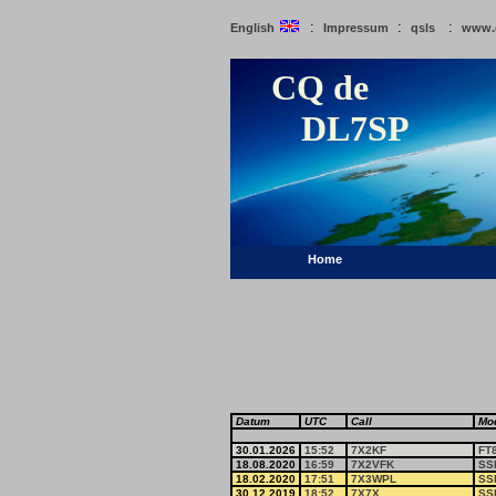
:
:
:
English
Impressum
qsls
www.
CQ de
DL7SP
Home
Datum
UTC
Call
Mo
30.01.2026
15:52
7X2KF
FT
18.08.2020
16:59
7X2VFK
SS
18.02.2020
17:51
7X3WPL
SS
30.12.2019
18:52
7X7X
SS