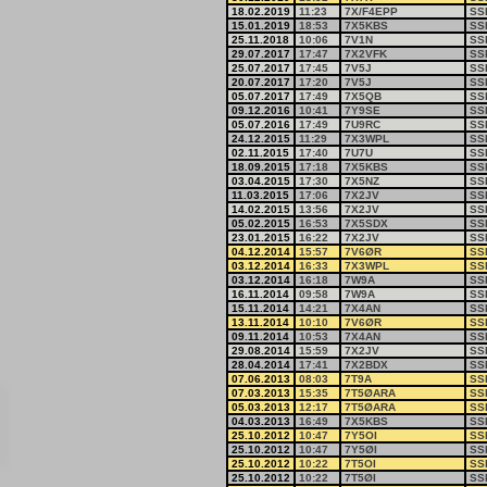
18.02.2019
11:23
7X/F4EPP
SS
15.01.2019
18:53
7X5KBS
SS
25.11.2018
10:06
7V1N
SS
29.07.2017
17:47
7X2VFK
SS
25.07.2017
17:45
7V5J
SS
20.07.2017
17:20
7V5J
SS
05.07.2017
17:49
7X5QB
SS
09.12.2016
10:41
7Y9SE
SS
05.07.2016
17:49
7U9RC
SS
24.12.2015
11:29
7X3WPL
SS
02.11.2015
17:40
7U7U
SS
18.09.2015
17:18
7X5KBS
SS
03.04.2015
17:30
7X5NZ
SS
11.03.2015
17:06
7X2JV
SS
14.02.2015
13:56
7X2JV
SS
05.02.2015
16:53
7X5SDX
SS
23.01.2015
16:22
7X2JV
SS
04.12.2014
15:57
7V6ØR
SS
03.12.2014
16:33
7X3WPL
SS
03.12.2014
16:18
7W9A
SS
16.11.2014
09:58
7W9A
SS
15.11.2014
14:21
7X4AN
SS
13.11.2014
10:10
7V6ØR
SS
09.11.2014
10:53
7X4AN
SS
29.08.2014
15:59
7X2JV
SS
28.04.2014
17:41
7X2BDX
SS
07.06.2013
08:03
7T9A
SS
07.03.2013
15:35
7T5ØARA
SS
05.03.2013
12:17
7T5ØARA
SS
04.03.2013
16:49
7X5KBS
SS
25.10.2012
10:47
7Y5OI
SS
25.10.2012
10:47
7Y5ØI
SS
25.10.2012
10:22
7T5OI
SS
25.10.2012
10:22
7T5ØI
SS