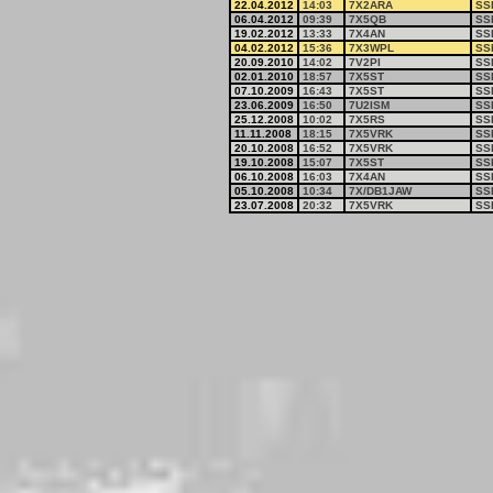
22.04.2012
14:03
7X2ARA
SS
06.04.2012
09:39
7X5QB
SS
19.02.2012
13:33
7X4AN
SS
04.02.2012
15:36
7X3WPL
SS
20.09.2010
14:02
7V2PI
SS
02.01.2010
18:57
7X5ST
SS
07.10.2009
16:43
7X5ST
SS
23.06.2009
16:50
7U2ISM
SS
25.12.2008
10:02
7X5RS
SS
11.11.2008
18:15
7X5VRK
SS
20.10.2008
16:52
7X5VRK
SS
19.10.2008
15:07
7X5ST
SS
06.10.2008
16:03
7X4AN
SS
05.10.2008
10:34
7X/DB1JAW
SS
23.07.2008
20:32
7X5VRK
SS