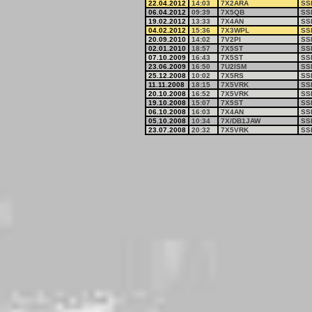
22.04.2012
14:03
7X2ARA
SS
06.04.2012
09:39
7X5QB
SS
19.02.2012
13:33
7X4AN
SS
04.02.2012
15:36
7X3WPL
SS
20.09.2010
14:02
7V2PI
SS
02.01.2010
18:57
7X5ST
SS
07.10.2009
16:43
7X5ST
SS
23.06.2009
16:50
7U2ISM
SS
25.12.2008
10:02
7X5RS
SS
11.11.2008
18:15
7X5VRK
SS
20.10.2008
16:52
7X5VRK
SS
19.10.2008
15:07
7X5ST
SS
06.10.2008
16:03
7X4AN
SS
05.10.2008
10:34
7X/DB1JAW
SS
23.07.2008
20:32
7X5VRK
SS