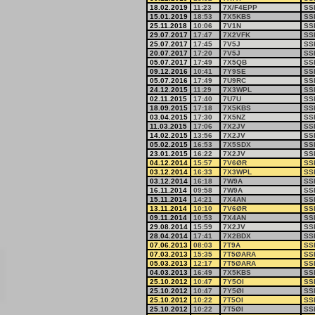
18.02.2019
11:23
7X/F4EPP
SS
15.01.2019
18:53
7X5KBS
SS
25.11.2018
10:06
7V1N
SS
29.07.2017
17:47
7X2VFK
SS
25.07.2017
17:45
7V5J
SS
20.07.2017
17:20
7V5J
SS
05.07.2017
17:49
7X5QB
SS
09.12.2016
10:41
7Y9SE
SS
05.07.2016
17:49
7U9RC
SS
24.12.2015
11:29
7X3WPL
SS
02.11.2015
17:40
7U7U
SS
18.09.2015
17:18
7X5KBS
SS
03.04.2015
17:30
7X5NZ
SS
11.03.2015
17:06
7X2JV
SS
14.02.2015
13:56
7X2JV
SS
05.02.2015
16:53
7X5SDX
SS
23.01.2015
16:22
7X2JV
SS
04.12.2014
15:57
7V6ØR
SS
03.12.2014
16:33
7X3WPL
SS
03.12.2014
16:18
7W9A
SS
16.11.2014
09:58
7W9A
SS
15.11.2014
14:21
7X4AN
SS
13.11.2014
10:10
7V6ØR
SS
09.11.2014
10:53
7X4AN
SS
29.08.2014
15:59
7X2JV
SS
28.04.2014
17:41
7X2BDX
SS
07.06.2013
08:03
7T9A
SS
07.03.2013
15:35
7T5ØARA
SS
05.03.2013
12:17
7T5ØARA
SS
04.03.2013
16:49
7X5KBS
SS
25.10.2012
10:47
7Y5OI
SS
25.10.2012
10:47
7Y5ØI
SS
25.10.2012
10:22
7T5OI
SS
25.10.2012
10:22
7T5ØI
SS