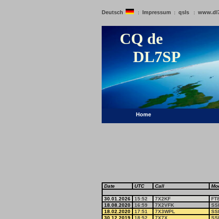
Deutsch
Impressum
qsls
www.dl
:
:
:
CQ de
DL7SP
Home
Date
UTC
Call
Mo
30.01.2026
15:52
7X2KF
FT
18.08.2020
16:59
7X2VFK
SS
18.02.2020
17:51
7X3WPL
SS
30.12.2019
18:52
7X7X
SS