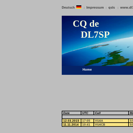
Deutsch
Impressum
qsls
www.dl
:
:
:
CQ de
DL7SP
Home
Date
UTC
Call
M
12.03.2015
17:05
VU4A
S
11.11.2014
10:41
VU4CB
S