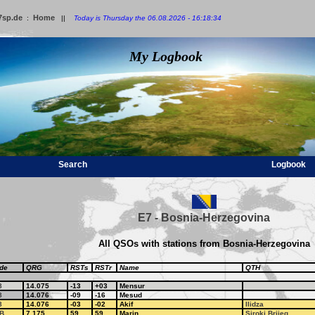
7sp.de
Home
:
||
Today is Thursday the 06.08.2026 - 16:18:34
My Logbook
Search
Logbook
E7 - Bosnia-Herzegovina
All QSOs with stations from Bosnia-Herzegovina
de
QRG
RSTs
RSTr
Name
QTH
8
14.075
-13
+03
Mensur
8
14.076
-09
-16
Mesud
8
14.076
-03
-02
Akif
Ilidza
B
7.175
59
59
Marin
Siroki Brijeg