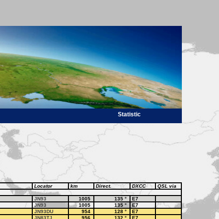
Statistic
Locator
km
Direct.
DXCC
QSL via
JN93
1005
135
°
E7
JN93
1005
135
°
E7
JN93DU
954
128
°
E7
JN83TJ
956
132
°
E7