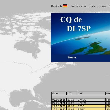
Deutsch
Impressum
qsls
www.dl
:
:
:
CQ de
DL7SP
Home
Date
UTC
Call
Mo
03.06.2026
17:12
E74MG
FT
27.01.2026
12:27
E75FM
FT
24.02.2023
07:36
E75C
FT
25.01.2023
19:06
E7ØY
SS