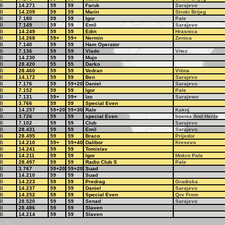
B
14.271
59
59
Faruk
Sarajevo
B
14.209
59
59
Marin
Siroki Brijeg
B
7.180
59
59
Igor
Pale
B
7.149
59
59
Emil
Sarajevo
B
14.249
59
59
Edin
Hrasnica
B
14.268
59+
59+
Nermin
Zenica
B
7.140
59
59
Ham Operator
B
7.136
59
59
Vlado
Vitez
B
14.230
59
59
Mujo
B
28.420
55
55
Darko
B
28.460
59
59
Vedran
Vitina
B
14.172
59
59
Ben
Sarajevo
B
7.176
59
59+20
Daniel
Sarajevo
B
7.152
59
59
Igor
Pale
B
7.131
59+
59+
Izo
Sarajewo
B
3.766
59
59
Special Even
B
14.257
59+20
59+30
Rale
Kaknj
B
3.726
59
59
special Even
bosnia And Herze
B
7.102
59
59
Club
Sarajevo
B
28.431
59
59
Emil
Sarajevo
B
28.495
59
59
Braco
Prijedor
B
14.210
59+
59+40
Dalibor
Kresevo
B
14.241
59
59
Tomislav
B
14.211
59
59
Igor
Mokro Pale
B
28.497
59
59
Radio Club S
Pale
B
3.767
59+20
59+20
Suad
B
14.210
59
59
Suad
B
14.223
59
59
Predrag
Gradiska
B
14.237
59
59
Daniel
Sarajevo
B
14.252
59
59
Special Even
Qrv From
B
28.520
59
59
Senad
Sarajevo
B
28.486
59
59
Slaven
B
14.214
59
59
Slaven