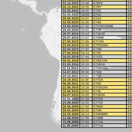
31.12.2022
13:48
E78FK
SS
26.12.2022
10:25
E7ØY
SS
02.02.2022
18:35
E73E
SS
02.02.2022
18:25
E71A
SS
05.06.2020
15:57
E74A
SS
22.05.2020
16:26
E74D
SS
15.04.2020
17:52
E7STAYHOME
SS
26.03.2020
19:05
E77B
SS
30.07.2019
16:34
E73ESP
SS
20.07.2019
17:07
E7ØMD
SS
27.05.2019
17:56
E77VM
SS
23.04.2019
16:38
E7/PD2BA
SS
22.03.2019
17:52
E73M
SS
27.04.2018
16:14
E73E
SS
16.03.2018
17:44
E74ZZ
SS
06.01.2018
18:20
E7Ø9JAN
SS
01.03.2016
10:10
E73EKK
SS
11.12.2015
18:53
E79ØIARU
SS
14.07.2013
09:50
E7HQ
SS
19.10.2011
15:01
E71A
SS
16.10.2011
11:30
E77DX
SS
06.09.2011
16:39
E79D
SS
22.08.2010
13:18
E7/9A2AA
SS
15.08.2010
10:02
E73E
SS
04.07.2010
10:25
E73EPA
SS
02.01.2010
17:18
E77XZ
SS
23.08.2009
14:25
E77XZ
SS
20.06.2009
17:02
E78DX
SS
28.05.2009
15:32
E73M
SS
22.05.2009
18:14
E7Ø9WRC
SS
12.08.2008
17:06
E73BB
SS
23.05.2008
17:53
E77AA
SS
11.05.2008
14:31
E77AA
SS