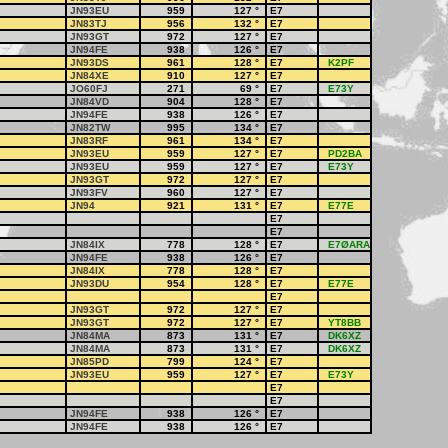
JN93EU
959
127
°
E7
JN83TJ
956
132
°
E7
JN93GT
972
127
°
E7
JN94FE
938
126
°
E7
JN93DS
961
128
°
E7
K2PF
JN84XE
910
127
°
E7
JO60FJ
271
69
°
E7
E73Y
JN84VD
904
128
°
E7
JN94FE
938
126
°
E7
JN82TW
995
134
°
E7
JN83RF
961
134
°
E7
JN93EU
959
127
°
E7
PD2BA
JN93EU
959
127
°
E7
E73Y
JN93GT
972
127
°
E7
JN93FV
960
127
°
E7
JN94
921
131
°
E7
E77E
E7
E7
JN84IX
778
128
°
E7
E7ØARA
JN94FE
938
126
°
E7
JN84IX
778
128
°
E7
JN93DU
954
128
°
E7
E77E
E7
JN93GT
972
127
°
E7
JN93GT
972
127
°
E7
YT8BB
JN84MA
873
131
°
E7
DK6XZ
JN84MA
873
131
°
E7
DK6XZ
JN85PD
799
124
°
E7
JN93EU
959
127
°
E7
E73Y
E7
E7
JN94FE
938
126
°
E7
JN94FE
938
126
°
E7