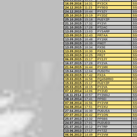
16.09.2016
14:31
PY2CX
SS
24.12.2015
11:23
PY5EG
SS
24.12.2015
10:44
PY3ZY
SS
25.10.2015
15:19
PY2DZ
SS
25.10.2015
15:18
PU2YZP
SS
21.10.2015
17:32
PY2VI
SS
21.10.2015
17:28
PT2AC
SS
13.09.2015
13:03
PY5ARP
SS
13.09.2015
12:43
PR7AA
SS
13.09.2015
10:48
PY1NX
SS
13.09.2015
10:39
PW2T
SS
13.09.2015
10:34
PX5E
SS
13.09.2015
10:30
PX2A
SS
13.09.2015
10:25
PR1T
SS
06.09.2015
15:17
PY2JY
SS
16.07.2015
17:28
PY2VA
SS
21.04.2015
16:44
PY1MX
SS
19.04.2015
12:04
PU5DTH
SS
28.03.2015
17:42
PX2A
SS
19.03.2015
16:58
PQ45ØRIO
SS
15.03.2015
15:17
PU2YZP
SS
05.03.2015
18:15
PY2VA
SS
07.12.2014
14:06
PY2UD
SS
16.11.2014
10:57
PY2MAJ
SS
08.10.2014
17:41
PP5EI
SS
07.08.2014
16:56
PY2VM
SS
04.08.2014
17:51
PY2XU
SS
27.04.2014
16:30
PU6USA
SS
27.07.2013
16:42
PY1ON
SS
25.07.2013
13:32
PP5BS
SS
24.07.2013
17:01
PU2UEO
SS
21.07.2013
10:12
PY7RP
SS
13.06.2013
17:17
PY7ZZ
SS
06.06.2013
14:49
PY2VM
SS