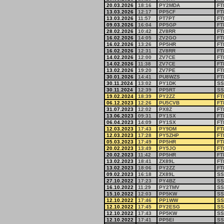
20.03.2026
18:16
PY2MDA
FT
13.03.2026
12:17
PP5CF
FT
13.03.2026
11:57
PT7PT
FT
09.03.2026
16:04
PP5GP
FT
28.02.2026
10:42
ZV8RR
FT
16.02.2026
14:05
ZV2GO
FT
16.02.2026
13:26
PP5HR
FT
16.02.2026
12:31
ZV8RR
FT
14.02.2026
12:00
ZV7CE
FT
14.02.2026
11:38
ZV7CE
FT
13.02.2026
19:20
ZV7PE
FT
30.01.2026
14:41
PU8WZS
FT
30.11.2024
13:02
PY1DK
SS
30.11.2024
12:39
PP5RT
SS
19.02.2024
18:39
PY2ZZ
FT
06.12.2023
12:26
PU5CVB
FT
31.07.2023
12:02
PX8Z
FT
13.06.2023
09:31
PY1SX
FT
06.04.2023
14:09
PY1SX
FT
12.03.2023
17:43
PY9DM
FT
12.03.2023
17:28
PY5ZHP
FT
05.03.2023
17:49
PP5HR
FT
20.02.2023
13:49
PY5JO
FT
20.02.2023
11:42
PP5HR
FT
13.02.2023
18:41
ZX89L
FT
13.02.2023
18:06
PY2ZZ
FT
09.02.2023
16:18
ZX89L
SS
27.10.2022
17:23
PY4BZ
SS
16.10.2022
11:29
PY2TMV
SS
15.10.2022
12:03
PP5KW
SS
12.10.2022
17:46
PP1WW
SS
12.10.2022
17:45
PY2ESG
SS
12.10.2022
17:43
PP5KW
SS
12.10.2022
17:41
PP5EI
SS