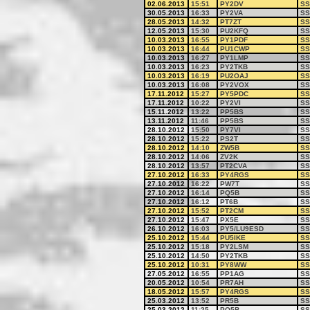
02.06.2013
15:51
PY2DV
SS
30.05.2013
16:33
PY2VA
SS
28.05.2013
14:32
PT7ZT
SS
12.05.2013
15:30
PU2KFQ
SS
10.03.2013
16:55
PY1PDF
SS
10.03.2013
16:44
PU1CWP
SS
10.03.2013
16:27
PY1LMP
SS
10.03.2013
16:23
PY2TKB
SS
10.03.2013
16:19
PU2OAJ
SS
10.03.2013
16:08
PY2VOX
SS
17.11.2012
15:27
PY5PDC
SS
17.11.2012
10:22
PY2VI
SS
15.11.2012
13:22
PP5BS
SS
13.11.2012
11:46
PP5BS
SS
28.10.2012
15:50
PY7VI
SS
28.10.2012
15:22
PS2T
SS
28.10.2012
14:10
ZW5B
SS
28.10.2012
14:06
ZV2K
SS
28.10.2012
13:57
PT2CVA
SS
27.10.2012
16:33
PY4RGS
SS
27.10.2012
16:22
PW7T
SS
27.10.2012
16:14
PQ5B
SS
27.10.2012
16:12
PT6B
SS
27.10.2012
15:52
PT2CM
SS
27.10.2012
15:47
PX5E
SS
26.10.2012
16:03
PY5/LU9ESD
SS
25.10.2012
15:44
PU5IKE
SS
25.10.2012
15:18
PY2LSM
SS
25.10.2012
14:50
PY2TKB
SS
25.10.2012
10:31
PY8WW
SS
27.05.2012
16:55
PP1AG
SS
20.05.2012
10:54
PR7AH
SS
18.05.2012
15:57
PY4RGS
SS
25.03.2012
13:52
PR5B
SS
25.03.2012
11:25
PQ5B
SS