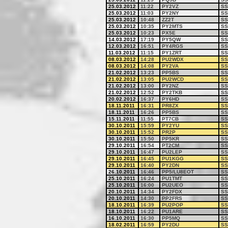
25.03.2012
11:22
PY2VZ
SS
25.03.2012
11:03
PY2NY
SS
25.03.2012
10:48
ZZ2T
SS
25.03.2012
10:35
PY2MTS
SS
25.03.2012
10:23
PX5E
SS
14.03.2012
17:19
PY5QW
SS
12.03.2012
16:51
PY4RGS
SS
11.03.2012
11:15
PY1ZRT
SS
08.03.2012
14:28
PU2WDX
SS
08.03.2012
14:08
PY2VA
SS
21.02.2012
13:23
PP5BS
SS
21.02.2012
13:05
PU2WCD
SS
21.02.2012
13:00
PY2NZ
SS
21.02.2012
12:52
PY2TKB
SS
20.02.2012
16:37
PY6HD
SS
18.11.2011
16:31
PR8ZX
SS
18.11.2011
16:26
PP5BS
SS
15.11.2011
11:55
PT7CB
SS
30.10.2011
15:59
PY2YU
SS
30.10.2011
15:52
PR2P
SS
30.10.2011
15:50
PP5KR
SS
29.10.2011
16:54
PT2CM
SS
29.10.2011
16:47
PU2LEP
SS
29.10.2011
16:45
PU1KGG
SS
29.10.2011
16:40
PY2DN
SS
26.10.2011
16:46
PP5/LU8EOT
SS
25.10.2011
16:24
PU1TMT
SS
25.10.2011
16:00
PU2UEO
SS
20.10.2011
14:34
PY2FDX
SS
20.10.2011
14:30
PP2FRS
SS
18.10.2011
16:39
PU2POP
SS
18.10.2011
16:22
PU1ARE
SS
16.10.2011
16:30
PP5MQ
SS
18.02.2011
16:59
PY2DU
SS