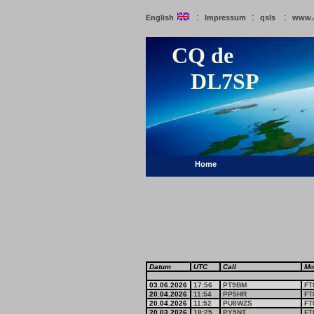
:
:
:
English
Impressum
qsls
www.
CQ de
DL7SP
Home
Datum
UTC
Call
Mo
03.06.2026
17:56
PT9BM
FT
20.04.2026
11:54
PP5HR
FT
20.04.2026
11:52
PU8WZS
FT
20.03.2026
18:25
PY5NT
FT