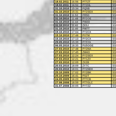
18.02.2011
16:56
PT7ZT
SS
18.02.2011
16:52
PY2HL
SS
31.10.2010
15:34
PQ5B
SS
31.10.2010
15:31
PY2SEX
SS
31.10.2010
11:52
PR5D
SS
31.10.2010
11:48
PY2OE
SS
31.10.2010
11:44
PW2D
SS
31.10.2010
11:42
ZX5J
SS
31.10.2010
11:40
PW7T
SS
19.10.2010
17:04
PY2CX
SS
15.10.2010
17:48
PV7M
SS
15.10.2010
17:13
PY2CX
SS
29.05.2010
15:39
PY5YA
SS
06.05.2010
18:35
PU5OGE
SS
27.03.2010
17:48
PY2NA
SS
27.03.2010
17:45
ZW4O
SS
27.03.2010
12:24
PY2SEX
SS
27.03.2010
12:21
PY1ZV
SS
27.03.2010
12:09
ZX2B
SS
20.03.2010
18:09
ZY7C
SS
20.03.2010
18:01
PY2NDX
SS
25.10.2009
17:02
PY2BK
SS
25.10.2009
16:41
PS2T
SS
24.05.2009
16:23
PT7CB
SS
27.08.2008
18:59
PT7GLC
SS
31.07.2008
20:05
PY7ZZ
SS