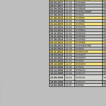
05.09.2017
17:43
SV9ANK
S
29.07.2017
17:12
SV9OFS
S
01.09.2016
17:20
SY9BUD
S
23.03.2016
18:39
SV9/DL4KM/P
S
27.08.2015
15:31
SV9IOI
S
27.08.2015
10:20
SV9RGI
S
10.06.2015
16:06
SV9MBL
S
21.04.2015
16:30
SV9RGI
S
07.12.2014
15:26
SV9GPV
S
05.12.2014
10:52
SV9RKU
S
16.11.2014
11:04
SV9DJO
S
16.11.2014
08:18
SV9FBG
S
07.08.2014
16:49
SV9FBG
S
03.10.2013
18:35
SV9FBG
S
02.06.2013
09:52
SV9/OE6YRG
S
14.02.2013
16:18
SV9IOI
S
02.11.2012
10:25
SVØXCC/9
S
25.03.2012
15:22
SV9GPV
S
16.10.2011
16:10
SV9GPV
S
24.01.2010
11:15
SV9IOI
S
25.10.2009
14:37
SV9GPV
S
28.02.2009
18:30
SV9IOI
S
25.12.2008
12:05
SV9DJO
S
16.12.2008
16:46
SV9CVY
S
23.08.2008
18:24
SV9COL
S
18.05.2008
14:52
SV9CVY
S
14.05.2008
16:57
SV9IOI
S