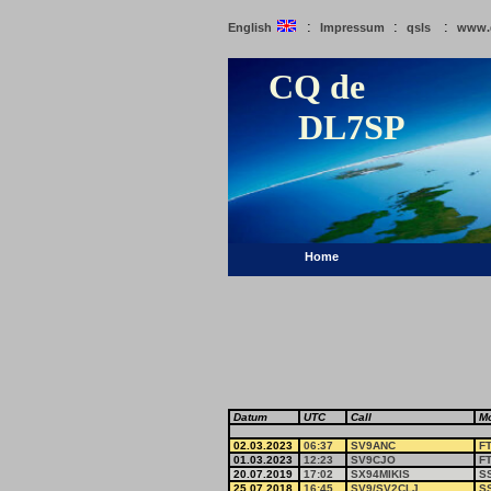
:
:
:
English
Impressum
qsls
www.
CQ de
DL7SP
Home
Datum
UTC
Call
M
02.03.2023
06:37
SV9ANC
F
01.03.2023
12:23
SV9CJO
F
20.07.2019
17:02
SX94MIKIS
S
25.07.2018
16:45
SV9/SV2CLJ
S