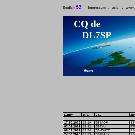
:
:
:
English
Impressum
qsls
www.
CQ de
DL7SP
Home
Datum
UTC
Call
Mo
17.10.2025
16:19
5B4AOF
SS
03.06.2023
12:32
5B4YU
FT
06.01.2022
13:54
5B/4X6TT
SS
24.06.2020
18:53
5B6ØALX
SS