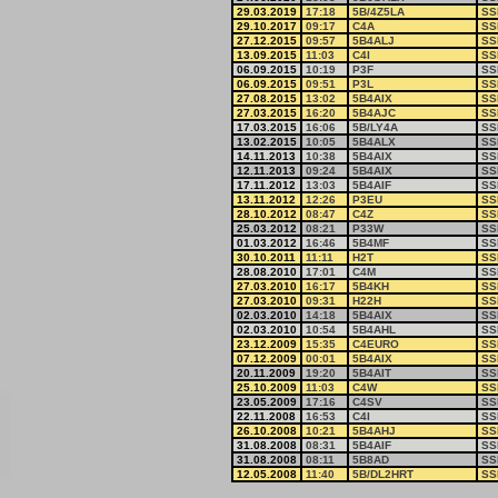
29.03.2019
17:18
5B/4Z5LA
SS
29.10.2017
09:17
C4A
SS
27.12.2015
09:57
5B4ALJ
SS
13.09.2015
11:03
C4I
SS
06.09.2015
10:19
P3F
SS
06.09.2015
09:51
P3L
SS
27.08.2015
13:02
5B4AIX
SS
27.03.2015
16:20
5B4AJC
SS
17.03.2015
16:06
5B/LY4A
SS
13.02.2015
10:05
5B4ALX
SS
14.11.2013
10:38
5B4AIX
SS
12.11.2013
09:24
5B4AIX
SS
17.11.2012
13:03
5B4AIF
SS
13.11.2012
12:26
P3EU
SS
28.10.2012
08:47
C4Z
SS
25.03.2012
08:21
P33W
SS
01.03.2012
16:46
5B4MF
SS
30.10.2011
11:11
H2T
SS
28.08.2010
17:01
C4M
SS
27.03.2010
16:17
5B4KH
SS
27.03.2010
09:31
H22H
SS
02.03.2010
14:18
5B4AIX
SS
02.03.2010
10:54
5B4AHL
SS
23.12.2009
15:35
C4EURO
SS
07.12.2009
00:01
5B4AIX
SS
20.11.2009
19:20
5B4AIT
SS
25.10.2009
11:03
C4W
SS
23.05.2009
17:16
C4SV
SS
22.11.2008
16:53
C4I
SS
26.10.2008
10:21
5B4AHJ
SS
31.08.2008
08:31
5B4AIF
SS
31.08.2008
08:11
5B8AD
SS
12.05.2008
11:40
5B/DL2HRT
SS