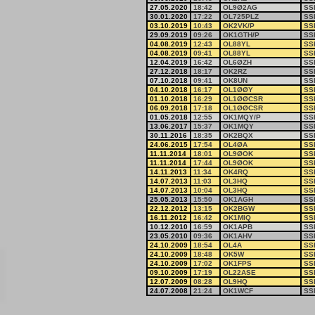
27.05.2020
18:42
OL9Ø2AG
SS
30.01.2020
17:22
OL725PLZ
SS
03.10.2019
10:43
OK2VK/P
SS
29.09.2019
09:26
OK1GTH/P
SS
04.08.2019
12:43
OL88YL
SS
04.08.2019
09:41
OL88YL
SS
12.04.2019
16:42
OL6ØZH
SS
27.12.2018
18:17
OK2RZ
SS
07.10.2018
09:41
OK8UN
SS
04.10.2018
16:17
OL1ØØY
SS
01.10.2018
16:29
OL1ØØCSR
SS
06.09.2018
17:18
OL1ØØCSR
SS
01.05.2018
12:55
OK1MQY/P
SS
13.06.2017
15:37
OK1MQY
SS
30.11.2016
18:35
OK2BQX
SS
24.06.2015
17:54
OL4ØA
SS
11.11.2014
18:01
OL9ØOK
SS
11.11.2014
17:44
OL9ØOK
SS
14.11.2013
11:34
OK4RQ
SS
14.07.2013
11:03
OL3HQ
SS
14.07.2013
10:04
OL3HQ
SS
25.05.2013
15:50
OK1AGH
SS
22.12.2012
13:15
OK2BGW
SS
16.11.2012
16:42
OK1MIQ
SS
10.12.2010
16:59
OK1APB
SS
23.05.2010
09:36
OK1AHV
SS
24.10.2009
18:54
OL4A
SS
24.10.2009
18:48
OK5W
SS
24.10.2009
17:02
OK1FPS
SS
09.10.2009
17:19
OL22ASE
SS
12.07.2009
08:28
OL9HQ
SS
24.07.2008
21:24
OK1WCF
SS