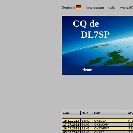
Deutsch
Impressum
qsls
www.dl
:
:
:
CQ de
DL7SP
Home
Date
UTC
Call
Mo
19.11.2023
18:42
OK1DLA
FT
17.07.2022
10:07
OK2MG/P
SS
26.09.2021
12:42
OK4WFF/P
SS
05.06.2020
16:48
OK2RZ
SS