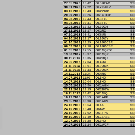
27.05.2020
18:42
OL9Ø2AG
SS
30.01.2020
17:22
OL725PLZ
SS
03.10.2019
10:43
OK2VK/P
SS
29.09.2019
09:26
OK1GTH/P
SS
04.08.2019
12:43
OL88YL
SS
04.08.2019
09:41
OL88YL
SS
12.04.2019
16:42
OL6ØZH
SS
27.12.2018
18:17
OK2RZ
SS
07.10.2018
09:41
OK8UN
SS
04.10.2018
16:17
OL1ØØY
SS
01.10.2018
16:29
OL1ØØCSR
SS
06.09.2018
17:18
OL1ØØCSR
SS
01.05.2018
12:55
OK1MQY/P
SS
13.06.2017
15:37
OK1MQY
SS
30.11.2016
18:35
OK2BQX
SS
24.06.2015
17:54
OL4ØA
SS
11.11.2014
18:01
OL9ØOK
SS
11.11.2014
17:44
OL9ØOK
SS
14.11.2013
11:34
OK4RQ
SS
14.07.2013
11:03
OL3HQ
SS
14.07.2013
10:04
OL3HQ
SS
25.05.2013
15:50
OK1AGH
SS
22.12.2012
13:15
OK2BGW
SS
16.11.2012
16:42
OK1MIQ
SS
10.12.2010
16:59
OK1APB
SS
23.05.2010
09:36
OK1AHV
SS
24.10.2009
18:54
OL4A
SS
24.10.2009
18:48
OK5W
SS
24.10.2009
17:02
OK1FPS
SS
09.10.2009
17:19
OL22ASE
SS
12.07.2009
08:28
OL9HQ
SS
24.07.2008
21:24
OK1WCF
SS