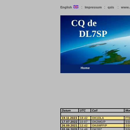
:
:
:
English
Impressum
qsls
www.
CQ de
DL7SP
Home
Datum
UTC
Call
Mo
19.11.2023
18:42
OK1DLA
FT
17.07.2022
10:07
OK2MG/P
SS
26.09.2021
12:42
OK4WFF/P
SS
05.06.2020
16:48
OK2RZ
SS