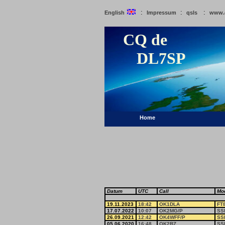
:
:
:
English
Impressum
qsls
www.
CQ de
DL7SP
Home
Datum
UTC
Call
Mo
19.11.2023
18:42
OK1DLA
FT
17.07.2022
10:07
OK2MG/P
SS
26.09.2021
12:42
OK4WFF/P
SS
05.06.2020
16:48
OK2RZ
SS