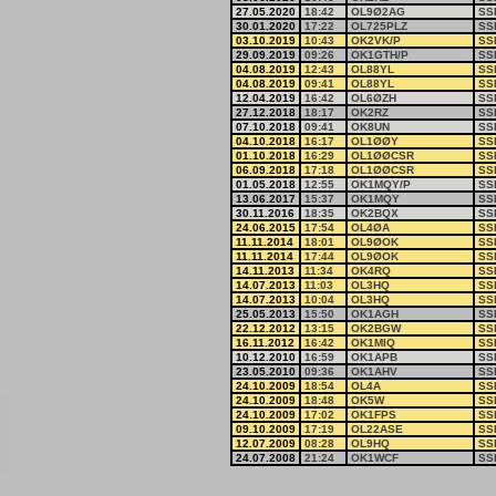
27.05.2020
18:42
OL9Ø2AG
SS
30.01.2020
17:22
OL725PLZ
SS
03.10.2019
10:43
OK2VK/P
SS
29.09.2019
09:26
OK1GTH/P
SS
04.08.2019
12:43
OL88YL
SS
04.08.2019
09:41
OL88YL
SS
12.04.2019
16:42
OL6ØZH
SS
27.12.2018
18:17
OK2RZ
SS
07.10.2018
09:41
OK8UN
SS
04.10.2018
16:17
OL1ØØY
SS
01.10.2018
16:29
OL1ØØCSR
SS
06.09.2018
17:18
OL1ØØCSR
SS
01.05.2018
12:55
OK1MQY/P
SS
13.06.2017
15:37
OK1MQY
SS
30.11.2016
18:35
OK2BQX
SS
24.06.2015
17:54
OL4ØA
SS
11.11.2014
18:01
OL9ØOK
SS
11.11.2014
17:44
OL9ØOK
SS
14.11.2013
11:34
OK4RQ
SS
14.07.2013
11:03
OL3HQ
SS
14.07.2013
10:04
OL3HQ
SS
25.05.2013
15:50
OK1AGH
SS
22.12.2012
13:15
OK2BGW
SS
16.11.2012
16:42
OK1MIQ
SS
10.12.2010
16:59
OK1APB
SS
23.05.2010
09:36
OK1AHV
SS
24.10.2009
18:54
OL4A
SS
24.10.2009
18:48
OK5W
SS
24.10.2009
17:02
OK1FPS
SS
09.10.2009
17:19
OL22ASE
SS
12.07.2009
08:28
OL9HQ
SS
24.07.2008
21:24
OK1WCF
SS