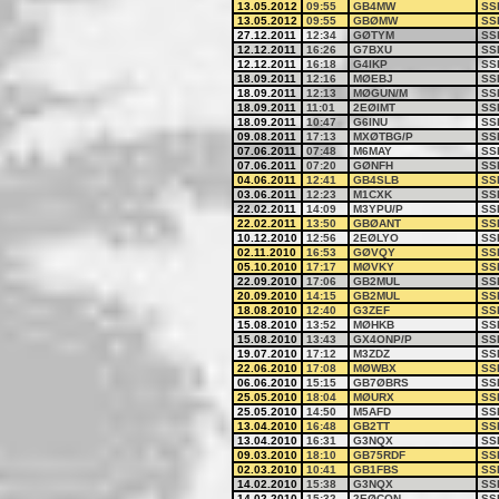
13.05.2012
09:55
GB4MW
SS
13.05.2012
09:55
GBØMW
SS
27.12.2011
12:34
GØTYM
SS
12.12.2011
16:26
G7BXU
SS
12.12.2011
16:18
G4IKP
SS
18.09.2011
12:16
MØEBJ
SS
18.09.2011
12:13
MØGUN/M
SS
18.09.2011
11:01
2EØIMT
SS
18.09.2011
10:47
G6INU
SS
09.08.2011
17:13
MXØTBG/P
SS
07.06.2011
07:48
M6MAY
SS
07.06.2011
07:20
GØNFH
SS
04.06.2011
12:41
GB4SLB
SS
03.06.2011
12:23
M1CXK
SS
22.02.2011
14:09
M3YPU/P
SS
22.02.2011
13:50
GBØANT
SS
10.12.2010
12:56
2EØLYO
SS
02.11.2010
16:53
GØVQY
SS
05.10.2010
17:17
MØVKY
SS
22.09.2010
17:06
GB2MUL
SS
20.09.2010
14:15
GB2MUL
SS
18.08.2010
12:40
G3ZEF
SS
15.08.2010
13:52
MØHKB
SS
15.08.2010
13:43
GX4ONP/P
SS
19.07.2010
17:12
M3ZDZ
SS
22.06.2010
17:08
MØWBX
SS
06.06.2010
15:15
GB7ØBRS
SS
25.05.2010
18:04
MØURX
SS
25.05.2010
14:50
M5AFD
SS
13.04.2010
16:48
GB2TT
SS
13.04.2010
16:31
G3NQX
SS
09.03.2010
18:10
GB75RDF
SS
02.03.2010
10:41
GB1FBS
SS
14.02.2010
15:38
G3NQX
SS
14.02.2010
15:32
2EØCON
SS