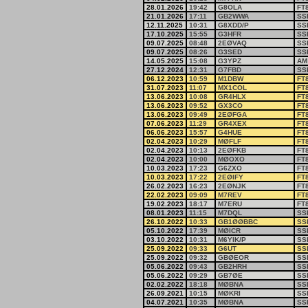
28.01.2026
19:42
G8OLA
FT
21.01.2026
17:11
GB2WWA
SS
12.11.2025
10:31
G8XDD/P
SS
17.10.2025
15:55
G3HFR
SS
09.07.2025
08:48
2EØVAQ
SS
09.07.2025
08:26
G3SED
SS
14.05.2025
15:08
G3YPZ
AM
27.12.2024
12:31
G7FBD
SS
06.12.2023
10:59
M1DBW
FT
31.07.2023
11:07
MX1COL
FT
13.06.2023
10:08
GR4HLX
FT
13.06.2023
09:52
GX3CO
FT
13.06.2023
09:49
2EØFGA
FT
07.06.2023
11:29
GR4XEX
FT
06.06.2023
15:57
G4HUE
FT
02.04.2023
10:29
MØFLF
FT
02.04.2023
10:13
2EØFKB
FT
02.04.2023
10:00
MØOXO
FT
10.03.2023
17:23
G6ZXO
FT
10.03.2023
17:22
2EØIFY
FT
26.02.2023
16:23
2EØNJK
FT
22.02.2023
09:09
M7REV
FT
19.02.2023
18:17
M7ERU
FT
08.01.2023
11:15
M7DQL
SS
26.10.2022
10:33
GB1ØØBBC
SS
05.10.2022
17:39
MØICR
SS
03.10.2022
10:31
M6YIK/P
SS
25.09.2022
09:33
G6UT
SS
25.09.2022
09:32
GBØEOR
SS
05.06.2022
09:43
GB2HRH
SS
05.06.2022
09:29
GB7ØE
SS
02.02.2022
18:18
MØBNA
SS
26.09.2021
10:15
MØKRI
SS
04.07.2021
10:35
MØBNA
SS