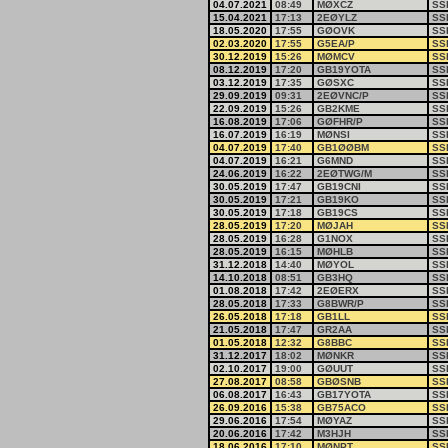
04.07.2021
08:49
MØXCZ
SS
15.04.2021
17:13
2EØYLZ
SS
18.05.2020
17:55
GØOVK
SS
02.03.2020
17:55
G5EA/P
SS
30.12.2019
15:26
MØMCV
SS
08.12.2019
17:20
GB19YOTA
SS
03.12.2019
17:35
GØSXC
SS
29.09.2019
09:31
2EØVNC/P
SS
22.09.2019
15:26
GB2KME
SS
16.08.2019
17:06
GØFHR/P
SS
16.07.2019
16:19
MØNSI
SS
04.07.2019
17:40
GB1ØØBM
SS
04.07.2019
16:21
G6MND
SS
24.06.2019
16:22
2EØTWG/M
SS
30.05.2019
17:47
GB19CNI
SS
30.05.2019
17:21
GB19KO
SS
30.05.2019
17:18
GB19CS
SS
28.05.2019
17:20
MØJAH
SS
28.05.2019
16:28
G1NOX
SS
28.05.2019
16:15
MØHLB
SS
31.12.2018
14:40
MØYOL
SS
14.10.2018
08:51
GB3HQ
SS
01.08.2018
17:42
2EØERX
SS
28.05.2018
17:33
G8BWR/P
SS
26.05.2018
17:18
GB1LL
SS
21.05.2018
17:47
GR2AA
SS
01.05.2018
12:32
G8BBC
SS
31.12.2017
18:02
MØNKR
SS
02.10.2017
19:00
GØUUT
SS
27.08.2017
08:58
GBØSNB
SS
06.08.2017
16:43
GB17YOTA
SS
26.09.2016
15:38
GB75ACO
SS
29.06.2016
17:54
MØYAZ
SS
20.06.2016
17:42
M3HJH
SS
18.06.2016
17:10
MØNPT
SS