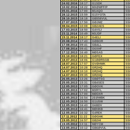
24.02.2016
18:17
G1SDK
SS
10.02.2016
18:22
MXØWFF/P
SS
05.01.2016
17:00
M1AQO
SS
28.12.2015
15:59
G15YOTA
SS
28.10.2015
18:18
GB558VUL
SS
27.07.2015
17:50
GØJMZ
SS
08.04.2015
10:08
GB2AES
SS
17.03.2015
18:50
G4VSJ
SS
23.11.2014
10:49
M3JDF
SS
15.11.2014
18:17
G4ELI
SS
20.08.2014
17:43
GØBOR
SS
17.08.2014
09:41
GB4LL
SS
17.08.2014
09:41
G6XHF
SS
17.12.2013
16:40
MØSAS
SS
03.10.2013
18:21
GØFEX
SS
18.07.2013
18:06
G1ØØRSGB
SS
18.07.2013
17:57
GVØHWK
SS
14.07.2013
10:28
GR2HQ
SS
14.07.2013
10:10
GR2HQ
SS
14.07.2013
09:35
GR2HQ
SS
26.05.2013
13:26
GBØTSG
SS
25.05.2013
15:31
GB4SES
SS
12.05.2013
17:05
GØOVK
SS
12.05.2013
17:02
M3RYL
SS
12.05.2013
17:00
MØDXR
SS
12.05.2013
16:54
2EØWBK
SS
12.05.2013
16:50
G1USW
SS
12.05.2013
16:43
G6BDV
SS
12.05.2013
16:41
MØHKB
SS
12.05.2013
16:32
G4REK
SS
17.11.2012
11:22
GØGHK
SS
19.05.2012
16:57
GB2HI
SS
19.05.2012
13:11
MØYCM
SS
13.05.2012
10:12
GB6ØVUL
SS