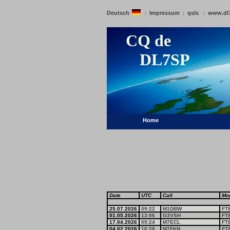
Deutsch
Impressum
qsls
www.dl
:
:
:
CQ de
DL7SP
Home
Date
UTC
Call
Mo
25.07.2026
09:22
M1DBW
FT
01.05.2026
13:06
G3VSH
FT
17.04.2026
09:24
M7ECL
FT
04.02.2026
16:28
M7FKN
FT