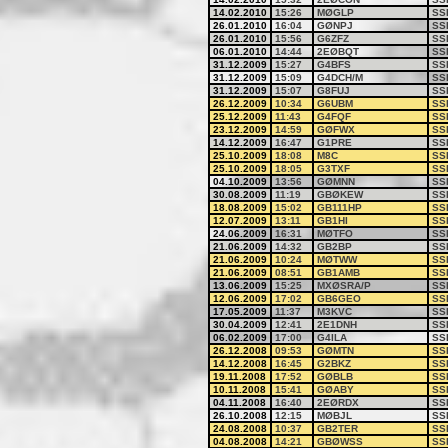
14.02.2010
15:26
MØGLP
SS
26.01.2010
16:04
GØNPJ
SS
26.01.2010
15:56
G6ZFZ
SS
06.01.2010
14:44
2EØBQT
SS
31.12.2009
15:27
G4BFS
SS
31.12.2009
15:09
G4DCH/M
SS
31.12.2009
15:07
G8FUJ
SS
26.12.2009
10:34
G6UBM
SS
25.12.2009
11:43
G4FQF
SS
23.12.2009
14:59
GØFWX
SS
14.12.2009
16:47
G1PRE
SS
25.10.2009
18:08
M8C
SS
25.10.2009
18:05
G3TXF
SS
04.10.2009
13:56
GØMNN
SS
30.08.2009
11:19
GBØKEW
SS
18.08.2009
15:02
GB111HP
SS
12.07.2009
13:11
GB1HI
SS
24.06.2009
16:31
MØTFO
SS
21.06.2009
14:32
GB2BP
SS
21.06.2009
10:24
MØTWW
SS
21.06.2009
08:51
GB1AMB
SS
13.06.2009
15:25
MXØSRA/P
SS
12.06.2009
17:02
GB6GEO
SS
17.05.2009
11:37
M3KVC
SS
30.04.2009
12:41
2E1DNH
SS
06.02.2009
17:00
G4ILA
SS
26.12.2008
09:53
GØMTN
SS
14.12.2008
16:45
G2BKZ
SS
19.11.2008
17:52
GØBLB
SS
10.11.2008
15:41
GØABY
SS
04.11.2008
16:40
2EØRDX
SS
26.10.2008
12:15
MØBJL
SS
24.08.2008
10:37
GB2TER
SS
04.08.2008
14:21
GBØWSS
SS