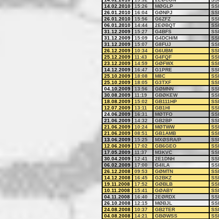
14.02.2010
15:26
MØGLP
SS
26.01.2010
16:04
GØNPJ
SS
26.01.2010
15:56
G6ZFZ
SS
06.01.2010
14:44
2EØBQT
SS
31.12.2009
15:27
G4BFS
SS
31.12.2009
15:09
G4DCH/M
SS
31.12.2009
15:07
G8FUJ
SS
26.12.2009
10:34
G6UBM
SS
25.12.2009
11:43
G4FQF
SS
23.12.2009
14:59
GØFWX
SS
14.12.2009
16:47
G1PRE
SS
25.10.2009
18:08
M8C
SS
25.10.2009
18:05
G3TXF
SS
04.10.2009
13:56
GØMNN
SS
30.08.2009
11:19
GBØKEW
SS
18.08.2009
15:02
GB111HP
SS
12.07.2009
13:11
GB1HI
SS
24.06.2009
16:31
MØTFO
SS
21.06.2009
14:32
GB2BP
SS
21.06.2009
10:24
MØTWW
SS
21.06.2009
08:51
GB1AMB
SS
13.06.2009
15:25
MXØSRA/P
SS
12.06.2009
17:02
GB6GEO
SS
17.05.2009
11:37
M3KVC
SS
30.04.2009
12:41
2E1DNH
SS
06.02.2009
17:00
G4ILA
SS
26.12.2008
09:53
GØMTN
SS
14.12.2008
16:45
G2BKZ
SS
19.11.2008
17:52
GØBLB
SS
10.11.2008
15:41
GØABY
SS
04.11.2008
16:40
2EØRDX
SS
26.10.2008
12:15
MØBJL
SS
24.08.2008
10:37
GB2TER
SS
04.08.2008
14:21
GBØWSS
SS