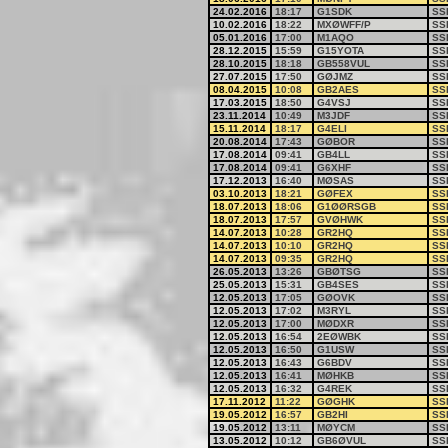
24.02.2016
18:17
G1SDK
SS
10.02.2016
18:22
MXØWFF/P
SS
05.01.2016
17:00
M1AQO
SS
28.12.2015
15:59
G15YOTA
SS
28.10.2015
18:18
GB558VUL
SS
27.07.2015
17:50
GØJMZ
SS
08.04.2015
10:08
GB2AES
SS
17.03.2015
18:50
G4VSJ
SS
23.11.2014
10:49
M3JDF
SS
15.11.2014
18:17
G4ELI
SS
20.08.2014
17:43
GØBOR
SS
17.08.2014
09:41
GB4LL
SS
17.08.2014
09:41
G6XHF
SS
17.12.2013
16:40
MØSAS
SS
03.10.2013
18:21
GØFEX
SS
18.07.2013
18:06
G1ØØRSGB
SS
18.07.2013
17:57
GVØHWK
SS
14.07.2013
10:28
GR2HQ
SS
14.07.2013
10:10
GR2HQ
SS
14.07.2013
09:35
GR2HQ
SS
26.05.2013
13:26
GBØTSG
SS
25.05.2013
15:31
GB4SES
SS
12.05.2013
17:05
GØOVK
SS
12.05.2013
17:02
M3RYL
SS
12.05.2013
17:00
MØDXR
SS
12.05.2013
16:54
2EØWBK
SS
12.05.2013
16:50
G1USW
SS
12.05.2013
16:43
G6BDV
SS
12.05.2013
16:41
MØHKB
SS
12.05.2013
16:32
G4REK
SS
17.11.2012
11:22
GØGHK
SS
19.05.2012
16:57
GB2HI
SS
19.05.2012
13:11
MØYCM
SS
13.05.2012
10:12
GB6ØVUL
SS