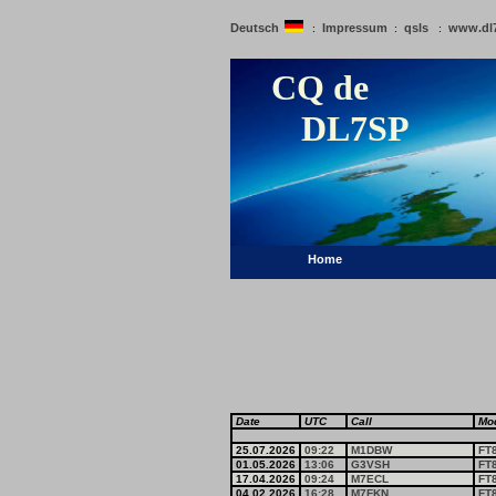
Deutsch
Impressum
qsls
www.dl
:
:
:
CQ de
DL7SP
Home
Date
UTC
Call
Mo
25.07.2026
09:22
M1DBW
FT
01.05.2026
13:06
G3VSH
FT
17.04.2026
09:24
M7ECL
FT
04.02.2026
16:28
M7FKN
FT