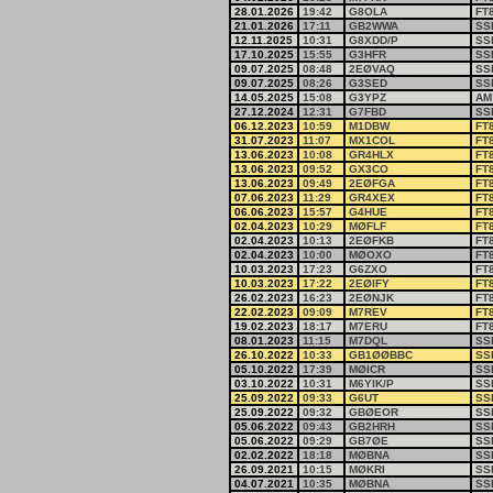
28.01.2026
19:42
G8OLA
FT
21.01.2026
17:11
GB2WWA
SS
12.11.2025
10:31
G8XDD/P
SS
17.10.2025
15:55
G3HFR
SS
09.07.2025
08:48
2EØVAQ
SS
09.07.2025
08:26
G3SED
SS
14.05.2025
15:08
G3YPZ
AM
27.12.2024
12:31
G7FBD
SS
06.12.2023
10:59
M1DBW
FT
31.07.2023
11:07
MX1COL
FT
13.06.2023
10:08
GR4HLX
FT
13.06.2023
09:52
GX3CO
FT
13.06.2023
09:49
2EØFGA
FT
07.06.2023
11:29
GR4XEX
FT
06.06.2023
15:57
G4HUE
FT
02.04.2023
10:29
MØFLF
FT
02.04.2023
10:13
2EØFKB
FT
02.04.2023
10:00
MØOXO
FT
10.03.2023
17:23
G6ZXO
FT
10.03.2023
17:22
2EØIFY
FT
26.02.2023
16:23
2EØNJK
FT
22.02.2023
09:09
M7REV
FT
19.02.2023
18:17
M7ERU
FT
08.01.2023
11:15
M7DQL
SS
26.10.2022
10:33
GB1ØØBBC
SS
05.10.2022
17:39
MØICR
SS
03.10.2022
10:31
M6YIK/P
SS
25.09.2022
09:33
G6UT
SS
25.09.2022
09:32
GBØEOR
SS
05.06.2022
09:43
GB2HRH
SS
05.06.2022
09:29
GB7ØE
SS
02.02.2022
18:18
MØBNA
SS
26.09.2021
10:15
MØKRI
SS
04.07.2021
10:35
MØBNA
SS