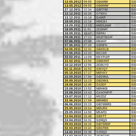
13.05.2012
09:55
GB4MW
SS
13.05.2012
09:55
GBØMW
SS
27.12.2011
12:34
GØTYM
SS
12.12.2011
16:26
G7BXU
SS
12.12.2011
16:18
G4IKP
SS
18.09.2011
12:16
MØEBJ
SS
18.09.2011
12:13
MØGUN/M
SS
18.09.2011
11:01
2EØIMT
SS
18.09.2011
10:47
G6INU
SS
09.08.2011
17:13
MXØTBG/P
SS
07.06.2011
07:48
M6MAY
SS
07.06.2011
07:20
GØNFH
SS
04.06.2011
12:41
GB4SLB
SS
03.06.2011
12:23
M1CXK
SS
22.02.2011
14:09
M3YPU/P
SS
22.02.2011
13:50
GBØANT
SS
10.12.2010
12:56
2EØLYO
SS
02.11.2010
16:53
GØVQY
SS
05.10.2010
17:17
MØVKY
SS
22.09.2010
17:06
GB2MUL
SS
20.09.2010
14:15
GB2MUL
SS
18.08.2010
12:40
G3ZEF
SS
15.08.2010
13:52
MØHKB
SS
15.08.2010
13:43
GX4ONP/P
SS
19.07.2010
17:12
M3ZDZ
SS
22.06.2010
17:08
MØWBX
SS
06.06.2010
15:15
GB7ØBRS
SS
25.05.2010
18:04
MØURX
SS
25.05.2010
14:50
M5AFD
SS
13.04.2010
16:48
GB2TT
SS
13.04.2010
16:31
G3NQX
SS
09.03.2010
18:10
GB75RDF
SS
02.03.2010
10:41
GB1FBS
SS
14.02.2010
15:38
G3NQX
SS
14.02.2010
15:32
2EØCON
SS