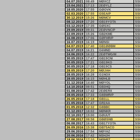
04.07.2021
08:49
MØXCZ
SS
15.04.2021
17:13
2EØYLZ
SS
18.05.2020
17:55
GØOVK
SS
02.03.2020
17:55
G5EA/P
SS
30.12.2019
15:26
MØMCV
SS
08.12.2019
17:20
GB19YOTA
SS
03.12.2019
17:35
GØSXC
SS
29.09.2019
09:31
2EØVNC/P
SS
22.09.2019
15:26
GB2KME
SS
16.08.2019
17:06
GØFHR/P
SS
16.07.2019
16:19
MØNSI
SS
04.07.2019
17:40
GB1ØØBM
SS
04.07.2019
16:21
G6MND
SS
24.06.2019
16:22
2EØTWG/M
SS
30.05.2019
17:47
GB19CNI
SS
30.05.2019
17:21
GB19KO
SS
30.05.2019
17:18
GB19CS
SS
28.05.2019
17:20
MØJAH
SS
28.05.2019
16:28
G1NOX
SS
28.05.2019
16:15
MØHLB
SS
31.12.2018
14:40
MØYOL
SS
14.10.2018
08:51
GB3HQ
SS
01.08.2018
17:42
2EØERX
SS
28.05.2018
17:33
G8BWR/P
SS
26.05.2018
17:18
GB1LL
SS
21.05.2018
17:47
GR2AA
SS
01.05.2018
12:32
G8BBC
SS
31.12.2017
18:02
MØNKR
SS
02.10.2017
19:00
GØUUT
SS
27.08.2017
08:58
GBØSNB
SS
06.08.2017
16:43
GB17YOTA
SS
26.09.2016
15:38
GB75ACO
SS
29.06.2016
17:54
MØYAZ
SS
20.06.2016
17:42
M3HJH
SS
18.06.2016
17:10
MØNPT
SS