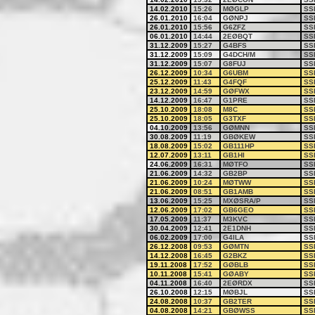
14.02.2010
15:26
MØGLP
SS
26.01.2010
16:04
GØNPJ
SS
26.01.2010
15:56
G6ZFZ
SS
06.01.2010
14:44
2EØBQT
SS
31.12.2009
15:27
G4BFS
SS
31.12.2009
15:09
G4DCH/M
SS
31.12.2009
15:07
G8FUJ
SS
26.12.2009
10:34
G6UBM
SS
25.12.2009
11:43
G4FQF
SS
23.12.2009
14:59
GØFWX
SS
14.12.2009
16:47
G1PRE
SS
25.10.2009
18:08
M8C
SS
25.10.2009
18:05
G3TXF
SS
04.10.2009
13:56
GØMNN
SS
30.08.2009
11:19
GBØKEW
SS
18.08.2009
15:02
GB111HP
SS
12.07.2009
13:11
GB1HI
SS
24.06.2009
16:31
MØTFO
SS
21.06.2009
14:32
GB2BP
SS
21.06.2009
10:24
MØTWW
SS
21.06.2009
08:51
GB1AMB
SS
13.06.2009
15:25
MXØSRA/P
SS
12.06.2009
17:02
GB6GEO
SS
17.05.2009
11:37
M3KVC
SS
30.04.2009
12:41
2E1DNH
SS
06.02.2009
17:00
G4ILA
SS
26.12.2008
09:53
GØMTN
SS
14.12.2008
16:45
G2BKZ
SS
19.11.2008
17:52
GØBLB
SS
10.11.2008
15:41
GØABY
SS
04.11.2008
16:40
2EØRDX
SS
26.10.2008
12:15
MØBJL
SS
24.08.2008
10:37
GB2TER
SS
04.08.2008
14:21
GBØWSS
SS