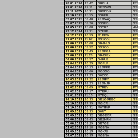
28.01.2026
19:42
G8OLA
FT
21.01.2026
17:11
GB2WWA
SS
12.11.2025
10:31
G8XDD/P
SS
17.10.2025
15:55
G3HFR
SS
09.07.2025
08:48
2EØVAQ
SS
09.07.2025
08:26
G3SED
SS
14.05.2025
15:08
G3YPZ
AM
27.12.2024
12:31
G7FBD
SS
06.12.2023
10:59
M1DBW
FT
31.07.2023
11:07
MX1COL
FT
13.06.2023
10:08
GR4HLX
FT
13.06.2023
09:52
GX3CO
FT
13.06.2023
09:49
2EØFGA
FT
07.06.2023
11:29
GR4XEX
FT
06.06.2023
15:57
G4HUE
FT
02.04.2023
10:29
MØFLF
FT
02.04.2023
10:13
2EØFKB
FT
02.04.2023
10:00
MØOXO
FT
10.03.2023
17:23
G6ZXO
FT
10.03.2023
17:22
2EØIFY
FT
26.02.2023
16:23
2EØNJK
FT
22.02.2023
09:09
M7REV
FT
19.02.2023
18:17
M7ERU
FT
08.01.2023
11:15
M7DQL
SS
26.10.2022
10:33
GB1ØØBBC
SS
05.10.2022
17:39
MØICR
SS
03.10.2022
10:31
M6YIK/P
SS
25.09.2022
09:33
G6UT
SS
25.09.2022
09:32
GBØEOR
SS
05.06.2022
09:43
GB2HRH
SS
05.06.2022
09:29
GB7ØE
SS
02.02.2022
18:18
MØBNA
SS
26.09.2021
10:15
MØKRI
SS
04.07.2021
10:35
MØBNA
SS