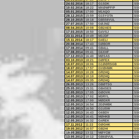
24.02.2016
18:17
G1SDK
SS
10.02.2016
18:22
MXØWFF/P
SS
05.01.2016
17:00
M1AQO
SS
28.12.2015
15:59
G15YOTA
SS
28.10.2015
18:18
GB558VUL
SS
27.07.2015
17:50
GØJMZ
SS
08.04.2015
10:08
GB2AES
SS
17.03.2015
18:50
G4VSJ
SS
23.11.2014
10:49
M3JDF
SS
15.11.2014
18:17
G4ELI
SS
20.08.2014
17:43
GØBOR
SS
17.08.2014
09:41
GB4LL
SS
17.08.2014
09:41
G6XHF
SS
17.12.2013
16:40
MØSAS
SS
03.10.2013
18:21
GØFEX
SS
18.07.2013
18:06
G1ØØRSGB
SS
18.07.2013
17:57
GVØHWK
SS
14.07.2013
10:28
GR2HQ
SS
14.07.2013
10:10
GR2HQ
SS
14.07.2013
09:35
GR2HQ
SS
26.05.2013
13:26
GBØTSG
SS
25.05.2013
15:31
GB4SES
SS
12.05.2013
17:05
GØOVK
SS
12.05.2013
17:02
M3RYL
SS
12.05.2013
17:00
MØDXR
SS
12.05.2013
16:54
2EØWBK
SS
12.05.2013
16:50
G1USW
SS
12.05.2013
16:43
G6BDV
SS
12.05.2013
16:41
MØHKB
SS
12.05.2013
16:32
G4REK
SS
17.11.2012
11:22
GØGHK
SS
19.05.2012
16:57
GB2HI
SS
19.05.2012
13:11
MØYCM
SS
13.05.2012
10:12
GB6ØVUL
SS