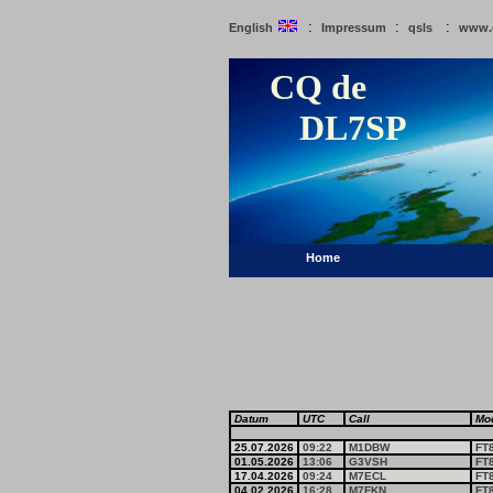
:
:
:
English
Impressum
qsls
www.
CQ de
DL7SP
Home
Datum
UTC
Call
Mo
25.07.2026
09:22
M1DBW
FT
01.05.2026
13:06
G3VSH
FT
17.04.2026
09:24
M7ECL
FT
04.02.2026
16:28
M7FKN
FT