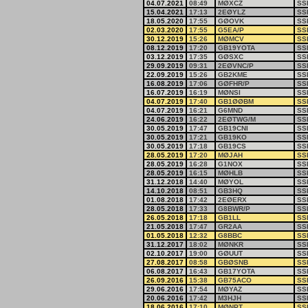
04.07.2021
08:49
MØXCZ
SS
15.04.2021
17:13
2EØYLZ
SS
18.05.2020
17:55
GØOVK
SS
02.03.2020
17:55
G5EA/P
SS
30.12.2019
15:26
MØMCV
SS
08.12.2019
17:20
GB19YOTA
SS
03.12.2019
17:35
GØSXC
SS
29.09.2019
09:31
2EØVNC/P
SS
22.09.2019
15:26
GB2KME
SS
16.08.2019
17:06
GØFHR/P
SS
16.07.2019
16:19
MØNSI
SS
04.07.2019
17:40
GB1ØØBM
SS
04.07.2019
16:21
G6MND
SS
24.06.2019
16:22
2EØTWG/M
SS
30.05.2019
17:47
GB19CNI
SS
30.05.2019
17:21
GB19KO
SS
30.05.2019
17:18
GB19CS
SS
28.05.2019
17:20
MØJAH
SS
28.05.2019
16:28
G1NOX
SS
28.05.2019
16:15
MØHLB
SS
31.12.2018
14:40
MØYOL
SS
14.10.2018
08:51
GB3HQ
SS
01.08.2018
17:42
2EØERX
SS
28.05.2018
17:33
G8BWR/P
SS
26.05.2018
17:18
GB1LL
SS
21.05.2018
17:47
GR2AA
SS
01.05.2018
12:32
G8BBC
SS
31.12.2017
18:02
MØNKR
SS
02.10.2017
19:00
GØUUT
SS
27.08.2017
08:58
GBØSNB
SS
06.08.2017
16:43
GB17YOTA
SS
26.09.2016
15:38
GB75ACO
SS
29.06.2016
17:54
MØYAZ
SS
20.06.2016
17:42
M3HJH
SS
18.06.2016
17:10
MØNPT
SS