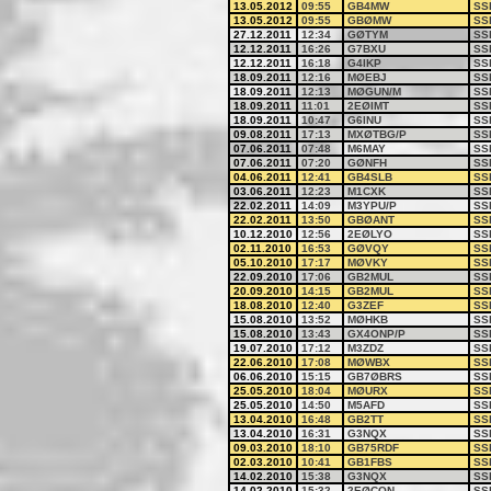
13.05.2012
09:55
GB4MW
SS
13.05.2012
09:55
GBØMW
SS
27.12.2011
12:34
GØTYM
SS
12.12.2011
16:26
G7BXU
SS
12.12.2011
16:18
G4IKP
SS
18.09.2011
12:16
MØEBJ
SS
18.09.2011
12:13
MØGUN/M
SS
18.09.2011
11:01
2EØIMT
SS
18.09.2011
10:47
G6INU
SS
09.08.2011
17:13
MXØTBG/P
SS
07.06.2011
07:48
M6MAY
SS
07.06.2011
07:20
GØNFH
SS
04.06.2011
12:41
GB4SLB
SS
03.06.2011
12:23
M1CXK
SS
22.02.2011
14:09
M3YPU/P
SS
22.02.2011
13:50
GBØANT
SS
10.12.2010
12:56
2EØLYO
SS
02.11.2010
16:53
GØVQY
SS
05.10.2010
17:17
MØVKY
SS
22.09.2010
17:06
GB2MUL
SS
20.09.2010
14:15
GB2MUL
SS
18.08.2010
12:40
G3ZEF
SS
15.08.2010
13:52
MØHKB
SS
15.08.2010
13:43
GX4ONP/P
SS
19.07.2010
17:12
M3ZDZ
SS
22.06.2010
17:08
MØWBX
SS
06.06.2010
15:15
GB7ØBRS
SS
25.05.2010
18:04
MØURX
SS
25.05.2010
14:50
M5AFD
SS
13.04.2010
16:48
GB2TT
SS
13.04.2010
16:31
G3NQX
SS
09.03.2010
18:10
GB75RDF
SS
02.03.2010
10:41
GB1FBS
SS
14.02.2010
15:38
G3NQX
SS
14.02.2010
15:32
2EØCON
SS