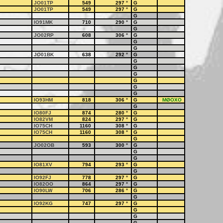
JO01TP
549
297
°
G
JO01TP
549
297
°
G
G
IO91MK
710
290
°
G
G
JO02RP
608
306
°
G
G
G
JO01BK
638
292
°
G
G
G
G
G
G
G
IO93HM
818
306
°
G
MØOXO
G
IO80FJ
874
280
°
G
IO82VM
824
297
°
G
IO75CH
1160
308
°
G
IO75CH
1160
308
°
G
G
JO02OB
593
300
°
G
G
G
IO81XV
794
293
°
G
G
IO92FJ
778
297
°
G
IO82OO
864
297
°
G
IO90LW
706
286
°
G
G
IO92KG
747
297
°
G
G
G
G