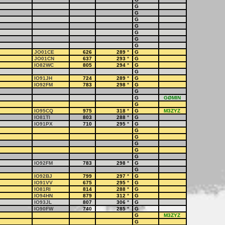
G
G
G
G
G
G
G
JO01CE
626
289
°
G
JO01CN
637
293
°
G
IO82WC
805
294
°
G
G
IO91JH
724
289
°
G
IO92FM
783
298
°
G
G
G
GØMIN
G
IO95CQ
975
318
°
G
M3ZYZ
IO81TI
803
288
°
G
IO91PX
710
295
°
G
G
G
G
G
G
IO92FM
783
298
°
G
G
IO92BJ
799
297
°
G
IO91VV
675
295
°
G
IO81RI
814
288
°
G
IO94HN
879
312
°
G
IO93JL
807
306
°
G
IO90FW
740
285
°
G
G
M3ZYZ
G