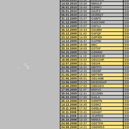
14.02.2010
15:26
MØGLP
SS
26.01.2010
16:04
GØNPJ
SS
26.01.2010
15:56
G6ZFZ
SS
06.01.2010
14:44
2EØBQT
SS
31.12.2009
15:27
G4BFS
SS
31.12.2009
15:09
G4DCH/M
SS
31.12.2009
15:07
G8FUJ
SS
26.12.2009
10:34
G6UBM
SS
25.12.2009
11:43
G4FQF
SS
23.12.2009
14:59
GØFWX
SS
14.12.2009
16:47
G1PRE
SS
25.10.2009
18:08
M8C
SS
25.10.2009
18:05
G3TXF
SS
04.10.2009
13:56
GØMNN
SS
30.08.2009
11:19
GBØKEW
SS
18.08.2009
15:02
GB111HP
SS
12.07.2009
13:11
GB1HI
SS
24.06.2009
16:31
MØTFO
SS
21.06.2009
14:32
GB2BP
SS
21.06.2009
10:24
MØTWW
SS
21.06.2009
08:51
GB1AMB
SS
13.06.2009
15:25
MXØSRA/P
SS
12.06.2009
17:02
GB6GEO
SS
17.05.2009
11:37
M3KVC
SS
30.04.2009
12:41
2E1DNH
SS
06.02.2009
17:00
G4ILA
SS
26.12.2008
09:53
GØMTN
SS
14.12.2008
16:45
G2BKZ
SS
19.11.2008
17:52
GØBLB
SS
10.11.2008
15:41
GØABY
SS
04.11.2008
16:40
2EØRDX
SS
26.10.2008
12:15
MØBJL
SS
24.08.2008
10:37
GB2TER
SS
04.08.2008
14:21
GBØWSS
SS