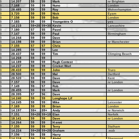
B
14.207
59
59
Mark
nr Brighton
B
7.168
59
59
Nuno
London
B
28.485
59
59
Roy
Wolverhampton
B
3.720
59
59
Nick
Eyam
B
7.158
59
59
Bob
London
B
7.165
59
59
Youngsters O
yes
B
14.215
59+20
59+30
Kevin
Lancashire
B
7.180
57
55
Pavel
B
7.147
59
59
Paul
Birmingham
B
14.244
59
59
Dave
B
14.198
59
59
Brian
nr Manchester
B
7.155
57
57
Chris
B
14.285
59
59
Lee
B
28.437
58
59
Tim
Climping Beach
B
14.268
59
59
B
14.189
59
59
Rsgb Contest
B
14.237
59
59
Cricket Worl
B
28.410
59
59
John
Truro
B
28.500
59
59
Mal
Dartford
B
28.520
59
59
Dave
Kent
B
7.157
59
59
Dave
nr London
B
7.149
59
57
Rob
B
28.455
59
59
Mark
nr London
B
28.395
57
56
Dave
B
14.240
59
59
Longhope Lif
B
14.245
59
59
Mike
Leicester
B
7.169
59
59
Brian
London
B
14.197
59+
59+
Andy
nr Norwich
B
7.151
59+20
59+10
Elan
Norfolk
B
18.141
59
59
Dave
nr London
B
14.264
59
59
H enni
B
7.155
59
59
Terry
Stalham
B
14.224
59+20
59+20
Graham
.wab
B
7.156
59
59
Harry
B
14.218
59
59
Abdel
Sherwood