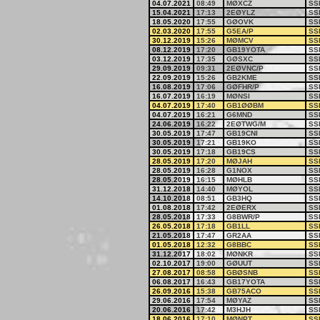
04.07.2021
08:49
MØXCZ
SS
15.04.2021
17:13
2EØYLZ
SS
18.05.2020
17:55
GØOVK
SS
02.03.2020
17:55
G5EA/P
SS
30.12.2019
15:26
MØMCV
SS
08.12.2019
17:20
GB19YOTA
SS
03.12.2019
17:35
GØSXC
SS
29.09.2019
09:31
2EØVNC/P
SS
22.09.2019
15:26
GB2KME
SS
16.08.2019
17:06
GØFHR/P
SS
16.07.2019
16:19
MØNSI
SS
04.07.2019
17:40
GB1ØØBM
SS
04.07.2019
16:21
G6MND
SS
24.06.2019
16:22
2EØTWG/M
SS
30.05.2019
17:47
GB19CNI
SS
30.05.2019
17:21
GB19KO
SS
30.05.2019
17:18
GB19CS
SS
28.05.2019
17:20
MØJAH
SS
28.05.2019
16:28
G1NOX
SS
28.05.2019
16:15
MØHLB
SS
31.12.2018
14:40
MØYOL
SS
14.10.2018
08:51
GB3HQ
SS
01.08.2018
17:42
2EØERX
SS
28.05.2018
17:33
G8BWR/P
SS
26.05.2018
17:18
GB1LL
SS
21.05.2018
17:47
GR2AA
SS
01.05.2018
12:32
G8BBC
SS
31.12.2017
18:02
MØNKR
SS
02.10.2017
19:00
GØUUT
SS
27.08.2017
08:58
GBØSNB
SS
06.08.2017
16:43
GB17YOTA
SS
26.09.2016
15:38
GB75ACO
SS
29.06.2016
17:54
MØYAZ
SS
20.06.2016
17:42
M3HJH
SS
18.06.2016
17:10
MØNPT
SS