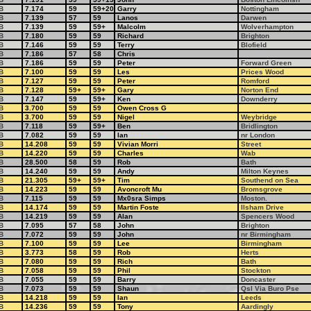
B
7.174
59
59+20
Garry
Nottingham
B
7.139
57
59
Lanos
Darwen
B
7.139
59
59+
Malcolm
Wolverhampton
B
7.180
59
59
Richard
Brighton
B
7.146
59
59
Terry
Blofield
B
7.186
57
58
Chris
B
7.186
59
59
Peter
Forward Green
B
7.100
59
59
Les
Prices Wood
B
7.127
59
59
Peter
Romford
B
7.128
59+
59+
Gary
Norton End
B
7.147
59
59+
Ken
Downderry
B
3.700
59
59
Owen Cross G
B
3.700
59
59
Nigel
Weybridge
B
7.118
59
59+
Ben
Bridlington
B
7.082
59
59
Ian
nr London
B
14.208
59
59
Vivian Morri
Street
B
14.220
59
59
Charles
Wab
B
28.500
58
59
Rob
Bath
B
14.240
59
59
Andy
Milton Keynes
B
21.305
59+
59+
Tim
Southend on Sea
B
14.223
59
59
Avoncroft Mu
Bromsgrove
B
7.115
59
59
Mx0sra Simps
Moston.
B
14.174
59
59
Martin Foste
Ilsham Drive
B
14.219
59
59
Alan
Spencers Wood
B
7.095
57
58
John
Brighton
B
7.072
59
59
John
nr Birmingham
B
7.100
59
59
Lee
Birmingham
B
3.773
58
59
Rob
Herts
B
7.080
59
59
Rich
Bath
B
7.058
59
59
Phil
Stockton
B
7.055
59
59
Barry
Doncaster
B
7.073
59
59
Shaun
Qsl Via Buro Pse
B
14.218
59
59
Ian
Leeds
B
14.236
59
59
Tony
Aardingly