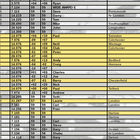
8
3.575
+04
+06
Ryan
B
7.124
59
59
WIDE AWARD E
B
7.113
59
59
Dave
Portsmouth
B
14.215
59
59
Garry
Nr London
B
14.225
57
55
Tom
B
28.490
59
59
Mike
Southampton
28.520
59
59
John
Longsutten
B
14.300
59
59
8
14.075
+04
+10
Paul
Swindon
8
7.076
-09
+07
Colchester
8
14.076
-04
+09
Neill
Wantage
8
14.076
-16
+04
Club
Colchester
8
14.076
-01
+05
Peter
8
28.076
-07
+00
8
7.076
-02
+13
Andy
Bedford
8
14.076
-04
-02
Craig
Hornsea
8
14.076
-14
+07
8
14.076
+01
+03
Charles
8
14.076
-02
+12
Joe
8
14.076
-07
-01
Barry
Chesterfield
8
14.076
+02
+20
Nick
8
14.075
+00
+00
Paul
Telford
8
7.074
-11
+02
Andrew
B
14.205
59
59
Seth
B
21.287
57
55
Laurie
London
B
7.161
59
59
Carl
London
B
14.256
59
59
Fran
B
7.105
59
59
Harlow
B
7.181
59
59
Harlow
B
7.115
59
59
Carl
London
B
7.144
59
59
Steve
B
7.156
59+
59+
Gary
Devon
B
7.134
59
58
Shabu
nr London
B
14.218
59
59
Gary
Devon