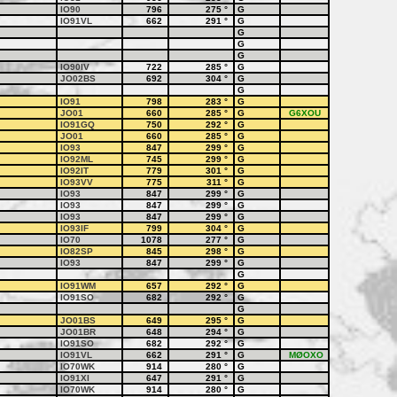
IO90
796
275
°
G
IO91VL
662
291
°
G
G
G
G
IO90IV
722
285
°
G
JO02BS
692
304
°
G
G
IO91
798
283
°
G
JO01
660
285
°
G
G6XOU
IO91GQ
750
292
°
G
JO01
660
285
°
G
IO93
847
299
°
G
IO92ML
745
299
°
G
IO92IT
779
301
°
G
IO93VV
775
311
°
G
IO93
847
299
°
G
IO93
847
299
°
G
IO93
847
299
°
G
IO93IF
799
304
°
G
IO70
1078
277
°
G
IO82SP
845
298
°
G
IO93
847
299
°
G
G
IO91WM
657
292
°
G
IO91SO
682
292
°
G
G
JO01BS
649
295
°
G
JO01BR
648
294
°
G
IO91SO
682
292
°
G
IO91VL
662
291
°
G
MØOXO
IO70WK
914
280
°
G
IO91XI
647
291
°
G
IO70WK
914
280
°
G