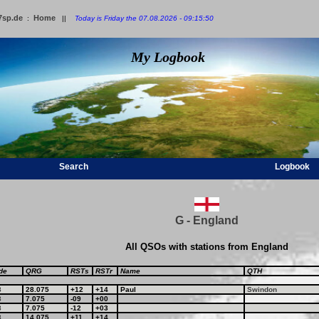
7sp.de
Home
:
||
Today is Friday the 07.08.2026 - 09:15:50
My Logbook
Search
Logbook
G - England
All QSOs with stations from England
de
QRG
RSTs
RSTr
Name
QTH
8
28.075
+12
+14
Paul
Swindon
8
7.075
-09
+00
8
7.075
-12
+03
8
14.075
+11
+14