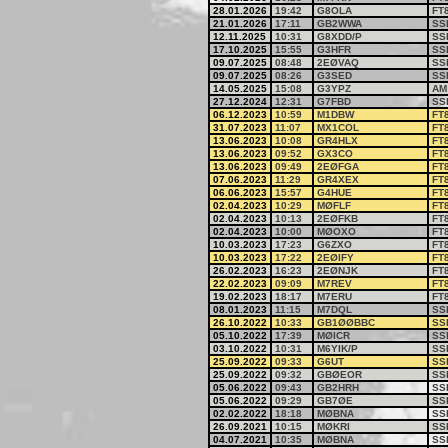
28.01.2026
19:42
G8OLA
FT
21.01.2026
17:11
GB2WWA
SS
12.11.2025
10:31
G8XDD/P
SS
17.10.2025
15:55
G3HFR
SS
09.07.2025
08:48
2EØVAQ
SS
09.07.2025
08:26
G3SED
SS
14.05.2025
15:08
G3YPZ
AM
27.12.2024
12:31
G7FBD
SS
06.12.2023
10:59
M1DBW
FT
31.07.2023
11:07
MX1COL
FT
13.06.2023
10:08
GR4HLX
FT
13.06.2023
09:52
GX3CO
FT
13.06.2023
09:49
2EØFGA
FT
07.06.2023
11:29
GR4XEX
FT
06.06.2023
15:57
G4HUE
FT
02.04.2023
10:29
MØFLF
FT
02.04.2023
10:13
2EØFKB
FT
02.04.2023
10:00
MØOXO
FT
10.03.2023
17:23
G6ZXO
FT
10.03.2023
17:22
2EØIFY
FT
26.02.2023
16:23
2EØNJK
FT
22.02.2023
09:09
M7REV
FT
19.02.2023
18:17
M7ERU
FT
08.01.2023
11:15
M7DQL
SS
26.10.2022
10:33
GB1ØØBBC
SS
05.10.2022
17:39
MØICR
SS
03.10.2022
10:31
M6YIK/P
SS
25.09.2022
09:33
G6UT
SS
25.09.2022
09:32
GBØEOR
SS
05.06.2022
09:43
GB2HRH
SS
05.06.2022
09:29
GB7ØE
SS
02.02.2022
18:18
MØBNA
SS
26.09.2021
10:15
MØKRI
SS
04.07.2021
10:35
MØBNA
SS