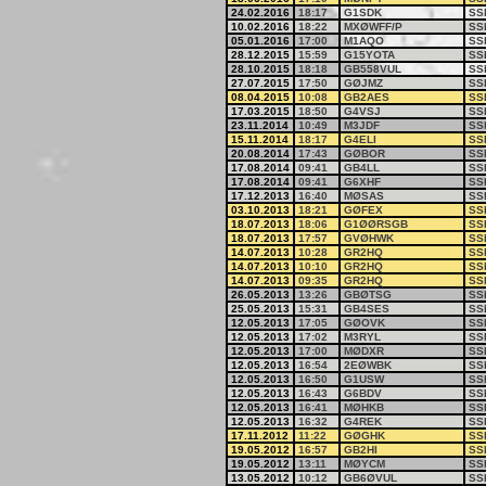
24.02.2016
18:17
G1SDK
SS
10.02.2016
18:22
MXØWFF/P
SS
05.01.2016
17:00
M1AQO
SS
28.12.2015
15:59
G15YOTA
SS
28.10.2015
18:18
GB558VUL
SS
27.07.2015
17:50
GØJMZ
SS
08.04.2015
10:08
GB2AES
SS
17.03.2015
18:50
G4VSJ
SS
23.11.2014
10:49
M3JDF
SS
15.11.2014
18:17
G4ELI
SS
20.08.2014
17:43
GØBOR
SS
17.08.2014
09:41
GB4LL
SS
17.08.2014
09:41
G6XHF
SS
17.12.2013
16:40
MØSAS
SS
03.10.2013
18:21
GØFEX
SS
18.07.2013
18:06
G1ØØRSGB
SS
18.07.2013
17:57
GVØHWK
SS
14.07.2013
10:28
GR2HQ
SS
14.07.2013
10:10
GR2HQ
SS
14.07.2013
09:35
GR2HQ
SS
26.05.2013
13:26
GBØTSG
SS
25.05.2013
15:31
GB4SES
SS
12.05.2013
17:05
GØOVK
SS
12.05.2013
17:02
M3RYL
SS
12.05.2013
17:00
MØDXR
SS
12.05.2013
16:54
2EØWBK
SS
12.05.2013
16:50
G1USW
SS
12.05.2013
16:43
G6BDV
SS
12.05.2013
16:41
MØHKB
SS
12.05.2013
16:32
G4REK
SS
17.11.2012
11:22
GØGHK
SS
19.05.2012
16:57
GB2HI
SS
19.05.2012
13:11
MØYCM
SS
13.05.2012
10:12
GB6ØVUL
SS