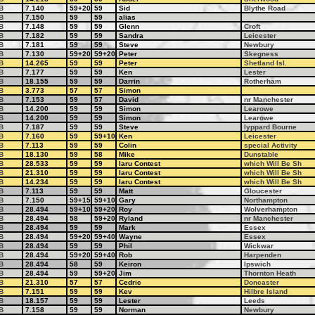
B
7.140
59+20
59
Sid
Blythe Road
B
7.150
59
59
alias
B
7.148
59
59
Glenn
Croft
B
7.182
59
59
Sandra
Leicester
B
7.181
59
59
Steve
Newbury
B
7.130
59+20
59+20
Peter
Skegness
B
14.265
59
59
Peter
Shetland Isl.
B
7.177
59
59
Ken
Lester
B
18.155
59
59
Darrin
Rotherham
B
3.773
57
57
Simon
B
7.153
59
57
David
nr Manchester
B
14.200
59
59
Simon
Learowe
B
14.200
59
59
Simon
Learowe
B
7.187
59
59
Steve
lyppard Bourne
B
7.160
59
59+10
Ken
Leicester
B
7.113
59
59
Colin
special Activity
B
18.130
59
58
Mike
Dunstable
B
28.533
59
59
Iaru Contest
which Will Be Sh
B
21.310
59
59
Iaru Contest
which Will Be Sh
B
14.234
59
59
Iaru Contest
which Will Be Sh
B
7.113
59
59
Matt
Gloucester
B
7.150
59+15
59+10
Gary
Northampton
B
28.494
59+10
59+20
Roy
Wolverhampton
B
28.494
58
59+20
Ryland
nr Manchester
B
28.494
59
59
Mark
Essex
B
28.494
59+20
59+40
Wayne
Essex
B
28.494
59
59
Phil
Wickwar
B
28.494
59+20
59+40
Rob
Harpenden
B
28.494
58
59
Keiron
Ipswich
B
28.494
59
59+20
Jim
Thornton Heath
B
21.310
57
57
Cedric
Doncaster
B
7.151
59
59
Kev
Hilbre Island
B
18.157
59
59
Lester
Leeds
B
7.158
59
59
Norman
Newbury