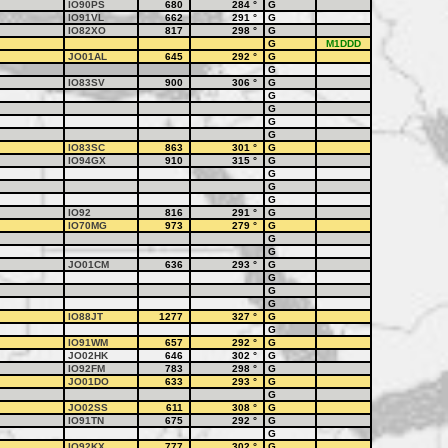
IO90PS
680
284
°
G
IO91VL
662
291
°
G
IO82XO
817
298
°
G
G
M1DDD
JO01AL
645
292
°
G
G
IO83SV
900
306
°
G
G
G
G
G
IO83SC
863
301
°
G
IO94GX
910
315
°
G
G
G
G
IO92
816
291
°
G
IO70MG
973
279
°
G
G
G
JO01CM
636
293
°
G
G
G
G
IO88JT
1277
327
°
G
G
IO91WM
657
292
°
G
JO02HK
646
302
°
G
IO92FM
783
298
°
G
JO01DO
633
293
°
G
G
JO02SS
611
308
°
G
IO91TN
675
292
°
G
G
IO92KX
777
302
°
G