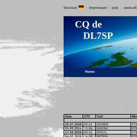
Deutsch
Impressum
qsls
www.dl
:
:
:
CQ de
DL7SP
Home
Date
UTC
Call
Mo
25.07.2026
09:22
M1DBW
FT
01.05.2026
13:06
G3VSH
FT
17.04.2026
09:24
M7ECL
FT
04.02.2026
16:28
M7FKN
FT