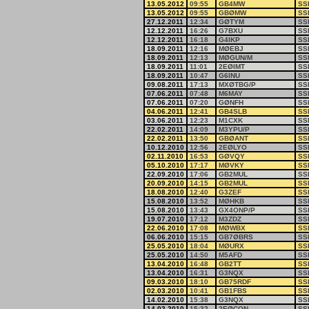
13.05.2012
09:55
GB4MW
SS
13.05.2012
09:55
GBØMW
SS
27.12.2011
12:34
GØTYM
SS
12.12.2011
16:26
G7BXU
SS
12.12.2011
16:18
G4IKP
SS
18.09.2011
12:16
MØEBJ
SS
18.09.2011
12:13
MØGUN/M
SS
18.09.2011
11:01
2EØIMT
SS
18.09.2011
10:47
G6INU
SS
09.08.2011
17:13
MXØTBG/P
SS
07.06.2011
07:48
M6MAY
SS
07.06.2011
07:20
GØNFH
SS
04.06.2011
12:41
GB4SLB
SS
03.06.2011
12:23
M1CXK
SS
22.02.2011
14:09
M3YPU/P
SS
22.02.2011
13:50
GBØANT
SS
10.12.2010
12:56
2EØLYO
SS
02.11.2010
16:53
GØVQY
SS
05.10.2010
17:17
MØVKY
SS
22.09.2010
17:06
GB2MUL
SS
20.09.2010
14:15
GB2MUL
SS
18.08.2010
12:40
G3ZEF
SS
15.08.2010
13:52
MØHKB
SS
15.08.2010
13:43
GX4ONP/P
SS
19.07.2010
17:12
M3ZDZ
SS
22.06.2010
17:08
MØWBX
SS
06.06.2010
15:15
GB7ØBRS
SS
25.05.2010
18:04
MØURX
SS
25.05.2010
14:50
M5AFD
SS
13.04.2010
16:48
GB2TT
SS
13.04.2010
16:31
G3NQX
SS
09.03.2010
18:10
GB75RDF
SS
02.03.2010
10:41
GB1FBS
SS
14.02.2010
15:38
G3NQX
SS
14.02.2010
15:32
2EØCON
SS