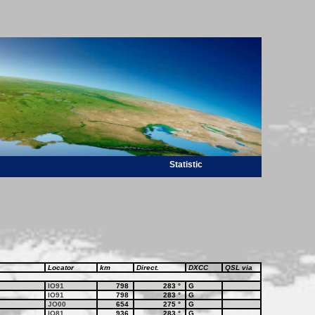
Statistic
Locator
km
Direct.
DXCC
QSL via
IO91
798
283
°
G
IO91
798
283
°
G
JO00
654
275
°
G
IO81
936
283
°
G