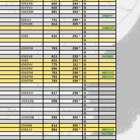
IO91XS
660
294
°
G
IO70VJ
920
280
°
G
IO83SM
881
304
°
G
G
OM2FY
IO91IJ
731
289
°
G
IO93HK
814
305
°
G
G
GMØGFL
G
IO92
816
291
°
G
G
G
IO92FM
783
298
°
G
G
IO82VE
813
295
°
G
G6DMG
IO92
816
291
°
G
IO93VV
775
311
°
G
IO91RV
696
295
°
G
IO92FM
783
298
°
G
MØOXO
IO92FM
783
298
°
G
MØOXO
IO92FM
783
298
°
G
G
G
IO82XO
817
298
°
G
G
JO01AS
655
295
°
G
G
G
G
JO02OB
593
300
°
G
G
IO93IM
814
306
°
G
IO82JJ
884
295
°
G
MØOXO
G
K1YCM
G