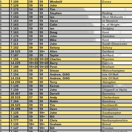
B
7.100
59
59
Windmill
Essex
B
7.129
59
59
John
B
7.173
54
59
Tim
B
7.185
59
59
Stephen
Reding
B
7.153
59
59
Ian
West Midlands
B
7.163
59
59
Steve
nr Norwich
B
7.163
57
59
Colin
Is. of Wright
B
7.163
59
59
Ian
Sedgley
B
7.163
59
59
Doug
Kent
B
7.170
59
59
John
Swindon
B
7.113
57
59
Mike
Kent
B
7.113
59
59
John
South Gloucester
B
7.152
59
59
Selsey
Selsey
B
28.525
59
59+
Allen
Dartford
B
7.187
59
59
Taylor
Ashford
B
7.155
59+20
59+20
Charles
Royston
B
14.225
59+20
59+40
Barry
Carlisle
B
7.188
59+20
59+20
Penn
Brixham
B
7.161
59
59
Simon
Wolverhampton
B
7.154
59
59
Andrew, GI4G
Isle Of Mull
B
14.224
59
59
Andrew, GI4G
Isle Of Mull
B
14.250
59
59
Terry
Abingdon
B
7.135
59
59
Keiron
Ipswich
B
7.150
59
59
John
Chigwell nr Harlo
B
28.467
58
58
Darrell
Barnsley
B
28.515
57
58
Andy
Cheltenham
B
7.164
59
59
Robin
Bawdsey
B
28.525
59
59
Tim
Kenilworth
B
28.498
59
59
Dave
Shropshire
B
7.125
59
59+
John
Southampton
B
7.146
59
59+
Bill
Preston
B
3.777
59
59
Chris
Northamptonshire
B
7.135
59+
59+
Graham
Breed
B
7.147
59
59+
Bill
Preston
B
7.191
59
59+15
John
Boston Lincolnsh