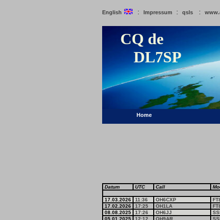
:
:
:
English
Impressum
qsls
www.
CQ de
DL7SP
Home
Datum
UTC
Call
Mo
17.03.2026
11:36
OH6CXP
FT
17.02.2026
17:25
OH1LA
FT
08.08.2025
17:26
OH6JJ
SS
05.01.2025
12:12
OH9AR
SS