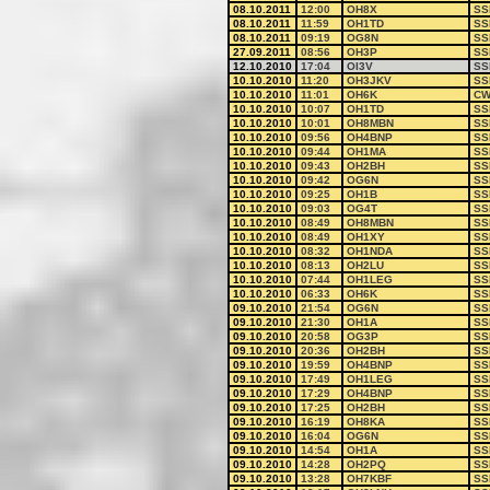
08.10.2011
12:00
OH8X
SS
08.10.2011
11:59
OH1TD
SS
08.10.2011
09:19
OG8N
SS
27.09.2011
08:56
OH3P
SS
12.10.2010
17:04
OI3V
SS
10.10.2010
11:20
OH3JKV
SS
10.10.2010
11:01
OH6K
C
10.10.2010
10:07
OH1TD
SS
10.10.2010
10:01
OH8MBN
SS
10.10.2010
09:56
OH4BNP
SS
10.10.2010
09:44
OH1MA
SS
10.10.2010
09:43
OH2BH
SS
10.10.2010
09:42
OG6N
SS
10.10.2010
09:25
OH1B
SS
10.10.2010
09:03
OG4T
SS
10.10.2010
08:49
OH8MBN
SS
10.10.2010
08:49
OH1XY
SS
10.10.2010
08:32
OH1NDA
SS
10.10.2010
08:13
OH2LU
SS
10.10.2010
07:44
OH1LEG
SS
10.10.2010
06:33
OH6K
SS
09.10.2010
21:54
OG6N
SS
09.10.2010
21:30
OH1A
SS
09.10.2010
20:58
OG3P
SS
09.10.2010
20:36
OH2BH
SS
09.10.2010
19:59
OH4BNP
SS
09.10.2010
17:49
OH1LEG
SS
09.10.2010
17:29
OH4BNP
SS
09.10.2010
17:25
OH2BH
SS
09.10.2010
16:19
OH8KA
SS
09.10.2010
16:04
OG6N
SS
09.10.2010
14:54
OH1A
SS
09.10.2010
14:28
OH2PQ
SS
09.10.2010
13:28
OH7KBF
SS