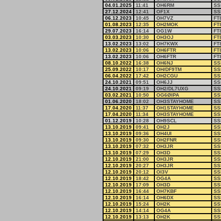
04.01.2025
11:41
OH6RM
SS
27.12.2024
12:41
OF1X
SS
06.12.2023
10:45
OH7VZ
FT
01.08.2023
12:35
OH2MOK
FT
29.07.2023
16:14
OG1W
FT
03.03.2023
10:30
OH3OJ
FT
13.02.2023
13:02
OH7KWX
FT
13.02.2023
10:06
OH6FTR
FT
13.02.2023
10:06
OH6FTR
FT
08.10.2022
16:38
OH6NJ
SS
25.09.2022
10:17
OH/DF9TM
SS
06.04.2022
17:42
OH2CGU
SS
24.10.2021
09:51
OH6JJ
SS
24.10.2021
09:19
OH2/DL7UXG
SS
03.02.2021
10:50
OG6ØIPA
SS
01.06.2020
18:02
OH3STAYHOME
SS
17.04.2020
11:37
OH1STAYHOME
SS
17.04.2020
11:34
OH3STAYHOME
SS
01.12.2019
10:28
OH9SCL
SS
13.10.2019
09:41
OH2J
SS
13.10.2019
09:36
OH4UI
SS
13.10.2019
09:30
OH2FNR
SS
13.10.2019
07:32
OH3JR
SS
13.10.2019
07:29
OH3D
SS
12.10.2019
21:00
OH3JR
SS
12.10.2019
20:27
OH3JR
SS
12.10.2019
20:12
OI3V
SS
12.10.2019
18:42
OG4A
SS
12.10.2019
17:09
OH3D
SS
12.10.2019
16:44
OH7KBF
SS
12.10.2019
16:14
OH6DX
SS
12.10.2019
15:24
OH2K
SS
12.10.2019
14:14
OG4A
SS
12.10.2019
13:13
OH2K
SS