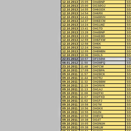
12.10.2013
15:05
OH4BNP
SS
12.10.2013
15:00
OG3ØOJ
SS
12.10.2013
14:55
OH6GDX
SS
12.10.2013
14:54
OH6RX
SS
12.10.2013
14:41
OH4MVH
SS
12.10.2013
14:37
OH6ECM
SS
12.10.2013
14:24
OH1LWZ
SS
12.10.2013
13:41
OH1TD
SS
12.10.2013
13:28
OH4BNP
SS
12.10.2013
13:20
OH4EBD
SS
12.10.2013
12:59
OH6FXW
SS
12.10.2013
12:58
OH6K
SS
12.10.2013
12:24
OH4A
SS
12.10.2013
12:09
OH8MBN
SS
12.10.2013
10:36
OH3LS
SS
22.01.2012
10:57
OF15ØM
C
08.01.2012
11:50
OH3MFQ
SS
23.10.2011
11:48
OH7CW
SS
18.10.2011
17:09
OH2BPA
SS
09.10.2011
11:57
OH2BCK
SS
09.10.2011
11:44
OH7RJ
SS
09.10.2011
11:32
OH2BBM
SS
09.10.2011
11:19
OH3NVK
SS
09.10.2011
11:13
OH1AJ
SS
09.10.2011
11:08
OH2FXI
SS
09.10.2011
11:07
OH2FXD
SS
09.10.2011
11:02
OH1FJ
SS
09.10.2011
10:58
OG7M
SS
09.10.2011
10:56
OH3KX
SS
09.10.2011
10:55
OG2N
SS
09.10.2011
10:50
OH8VQ
SS
09.10.2011
10:38
OG4T
SS
09.10.2011
10:05
OH3NUH
SS
09.10.2011
09:38
OH6LW
SS