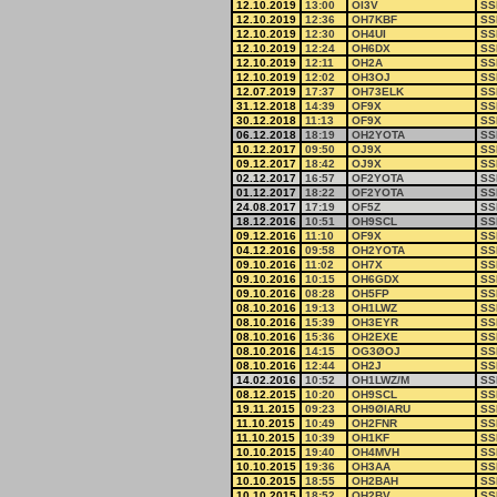
12.10.2019
13:00
OI3V
SS
12.10.2019
12:36
OH7KBF
SS
12.10.2019
12:30
OH4UI
SS
12.10.2019
12:24
OH6DX
SS
12.10.2019
12:11
OH2A
SS
12.10.2019
12:02
OH3OJ
SS
12.07.2019
17:37
OH73ELK
SS
31.12.2018
14:39
OF9X
SS
30.12.2018
11:13
OF9X
SS
06.12.2018
18:19
OH2YOTA
SS
10.12.2017
09:50
OJ9X
SS
09.12.2017
18:42
OJ9X
SS
02.12.2017
16:57
OF2YOTA
SS
01.12.2017
18:22
OF2YOTA
SS
24.08.2017
17:19
OF5Z
SS
18.12.2016
10:51
OH9SCL
SS
09.12.2016
11:10
OF9X
SS
04.12.2016
09:58
OH2YOTA
SS
09.10.2016
11:02
OH7X
SS
09.10.2016
10:15
OH6GDX
SS
09.10.2016
08:28
OH5FP
SS
08.10.2016
19:13
OH1LWZ
SS
08.10.2016
15:39
OH3EYR
SS
08.10.2016
15:36
OH2EXE
SS
08.10.2016
14:15
OG3ØOJ
SS
08.10.2016
12:44
OH2J
SS
14.02.2016
10:52
OH1LWZ/M
SS
08.12.2015
10:20
OH9SCL
SS
19.11.2015
09:23
OH9ØIARU
SS
11.10.2015
10:49
OH2FNR
SS
11.10.2015
10:39
OH1KF
SS
10.10.2015
19:40
OH4MVH
SS
10.10.2015
19:36
OH3AA
SS
10.10.2015
18:55
OH2BAH
SS
10.10.2015
18:52
OH2BV
SS