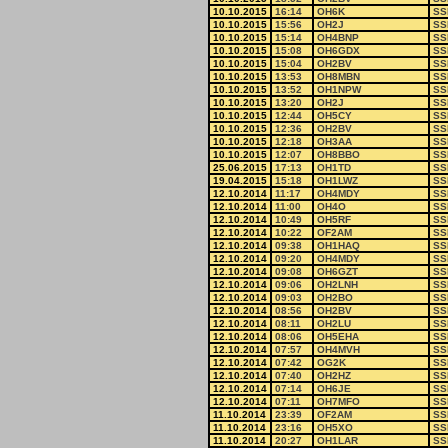
10.10.2015
16:14
OH6K
SS
10.10.2015
15:56
OH2J
SS
10.10.2015
15:14
OH4BNP
SS
10.10.2015
15:08
OH6GDX
SS
10.10.2015
15:04
OH2BV
SS
10.10.2015
13:53
OH8MBN
SS
10.10.2015
13:52
OH1NPW
SS
10.10.2015
13:20
OH2J
SS
10.10.2015
12:44
OH5CY
SS
10.10.2015
12:36
OH2BV
SS
10.10.2015
12:18
OH3AA
SS
10.10.2015
12:07
OH8BBO
SS
25.06.2015
17:13
OH1TD
SS
19.04.2015
15:18
OH1LWZ
SS
12.10.2014
11:17
OH4MDY
SS
12.10.2014
11:00
OH4O
SS
12.10.2014
10:49
OH5RF
SS
12.10.2014
10:22
OF2AM
SS
12.10.2014
09:38
OH1HAQ
SS
12.10.2014
09:20
OH4MDY
SS
12.10.2014
09:08
OH6GZT
SS
12.10.2014
09:06
OH2LNH
SS
12.10.2014
09:03
OH2BO
SS
12.10.2014
08:56
OH2BV
SS
12.10.2014
08:11
OH2LU
SS
12.10.2014
08:06
OH5EHA
SS
12.10.2014
07:57
OH4MVH
SS
12.10.2014
07:42
OG2K
SS
12.10.2014
07:40
OH2HZ
SS
12.10.2014
07:14
OH6JE
SS
12.10.2014
07:11
OH7MFO
SS
11.10.2014
23:39
OF2AM
SS
11.10.2014
23:16
OH5XO
SS
11.10.2014
20:27
OH1LAR
SS