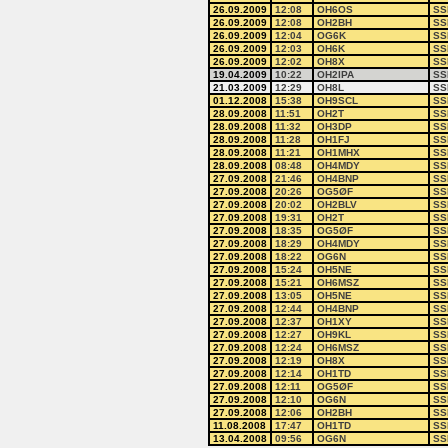
26.09.2009
12:08
OH6OS
SS
26.09.2009
12:08
OH2BH
SS
26.09.2009
12:04
OG6K
SS
26.09.2009
12:03
OH6K
SS
26.09.2009
12:02
OH8X
SS
19.04.2009
10:22
OH2IPA
SS
21.03.2009
12:29
OH8L
SS
01.12.2008
15:38
OH9SCL
SS
28.09.2008
11:51
OH2T
SS
28.09.2008
11:32
OH3DP
SS
28.09.2008
11:28
OH1FJ
SS
28.09.2008
11:21
OH1MHX
SS
28.09.2008
08:48
OH4MDY
SS
27.09.2008
21:46
OH4BNP
SS
27.09.2008
20:26
OG5ØF
SS
27.09.2008
20:02
OH2BLV
SS
27.09.2008
19:31
OH2T
SS
27.09.2008
18:35
OG5ØF
SS
27.09.2008
18:29
OH4MDY
SS
27.09.2008
18:22
OG6N
SS
27.09.2008
15:24
OH5NE
SS
27.09.2008
15:21
OH6MSZ
SS
27.09.2008
13:05
OH5NE
SS
27.09.2008
12:44
OH4BNP
SS
27.09.2008
12:37
OH1XY
SS
27.09.2008
12:27
OH9KL
SS
27.09.2008
12:24
OH6MSZ
SS
27.09.2008
12:19
OH8X
SS
27.09.2008
12:14
OH1TD
SS
27.09.2008
12:11
OG5ØF
SS
27.09.2008
12:10
OG6N
SS
27.09.2008
12:06
OH2BH
SS
11.08.2008
17:47
OH1TD
SS
13.04.2008
09:56
OG6N
SS