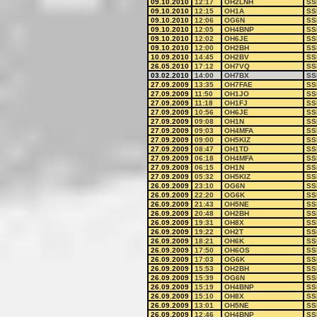
09.10.2010
12:17
OH2LNH
SS
09.10.2010
12:15
OH1A
SS
09.10.2010
12:06
OG6N
SS
09.10.2010
12:05
OH4BNP
SS
09.10.2010
12:02
OH6JE
SS
09.10.2010
12:00
OH2BH
SS
10.09.2010
14:45
OH2BV
SS
26.05.2010
17:12
OH7VQ
SS
03.02.2010
14:00
OH7BX
SS
27.09.2009
13:35
OH7FAE
SS
27.09.2009
11:50
OH1JO
SS
27.09.2009
11:18
OH1FJ
SS
27.09.2009
10:56
OH6JE
SS
27.09.2009
09:08
OH1N
SS
27.09.2009
09:03
OH4MFA
SS
27.09.2009
09:00
OH5KIZ
SS
27.09.2009
08:47
OH1TD
SS
27.09.2009
06:18
OH4MFA
SS
27.09.2009
06:15
OH1N
SS
27.09.2009
05:32
OH5KIZ
SS
26.09.2009
23:10
OG6N
SS
26.09.2009
22:20
OG6K
SS
26.09.2009
21:43
OH5NE
SS
26.09.2009
20:48
OH2BH
SS
26.09.2009
19:31
OH8X
SS
26.09.2009
19:22
OH2T
SS
26.09.2009
18:21
OH6K
SS
26.09.2009
17:50
OH6OS
SS
26.09.2009
17:03
OG6K
SS
26.09.2009
15:53
OH2BH
SS
26.09.2009
15:39
OG6N
SS
26.09.2009
15:19
OH4BNP
SS
26.09.2009
15:10
OH8X
SS
26.09.2009
13:01
OH5NE
SS
26.09.2009
12:46
OH4BNP
SS