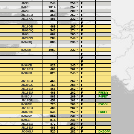
JN39
248
250
°
F
IN87
1014
257
°
F
JN23
853
209
°
F
JN18EU
468
262
°
F
JN16XX
458
232
°
F
F
JN19DB
469
265
°
F
JN09OQ
540
274
°
F
JN09
667
265
°
F
JN28NN
288
248
°
F
IN94RQ
885
235
°
F
F
IN93DI
1053
232
°
F
F
F
F
IN96KB
829
245
°
F
JN18EU
468
262
°
F
IN96KB
829
245
°
F
F
JN18EU
468
262
°
F
JN39GG
166
258
°
F
JN18EU
468
262
°
F
JN18EU
468
262
°
F
F5KMY
IN88JU
863
269
°
F
F4FET
JN18GU
456
262
°
F
IN98MB
725
260
°
F
F5OGL
JN18EU
468
262
°
F
JN07CX
646
257
°
F
F6KFI
IN94SV
864
236
°
F
IN96LF
814
246
°
F
JN18EQ
472
260
°
F
JN18EU
468
262
°
F
JO00SJ
520
282
°
F
DK5OPA