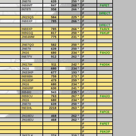
JN07II
639
250
°
F
IN88MT
847
268
°
F
F4FET
IN78TI
958
266
°
F
F
DIRECT
JN15QS
584
225
°
F
IN88XP
785
266
°
F
F
DIRECT
IN88XP
785
266
°
F
F4AVX
IN96GQ
817
250
°
F
F6KUF
JN04MW
775
231
°
F
F
JN07QO
582
250
°
F
JN07II
639
250
°
F
JN16
680
234
°
F
F4HJO
IN87FV
912
262
°
F
F
JN17IH
511
242
°
F
F4DSK
JN16
680
234
°
F
JN33KP
677
193
°
F
IN99BN
759
273
°
F
JN18DP
479
259
°
F
JN16
680
234
°
F
JN06RP
630
241
°
F
IN94KI
943
235
°
F
IN98CU
763
267
°
F
F4HJO
JN16
680
234
°
F
JN07II
639
250
°
F
IN03HL
2218
263
°
F
F
F4FCE
JN18EU
468
262
°
F
JN18EU
468
262
°
F
F
F4FET
F
F
F6KOP
JN37LK
274
210
°
F