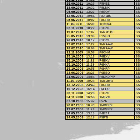
25.09.2011
10:23
F5KEE
SS
18.09.2011
10:32
F5LMK
SS
05.09.2011
13:27
F5SQY
SS
13.06.2011
10:54
F/DF4IU
SS
05.06.2011
10:07
F8CHM
SS
11.03.2011
16:39
TP5ØCE
SS
02.11.2010
18:22
F1CZS
SS
19.07.2010
17:07
TM2Ø1ØI
SS
25.05.2010
13:38
F1VEO
SS
26.03.2010
18:17
F1CZS
SS
19.02.2010
17:27
TM7AAW
SS
18.02.2010
18:08
TM7AAW
SS
12.11.2009
18:56
F8CHM
SS
25.10.2009
13:13
F6EXV
SS
25.10.2009
11:32
F4BKV
SS
25.10.2009
11:28
F6HKA
SS
25.10.2009
10:58
F6HRP
SS
24.06.2009
16:26
F6BBO
SS
21.06.2009
14:54
F5DKDP/P
SS
11.06.2009
10:28
TM1ØØB
SS
13.12.2008
23:43
F8CHM
SS
10.12.2008
16:14
F6FEO
SS
25.11.2008
14:28
F1CZS
SS
04.11.2008
16:58
TM6VG
SS
07.10.2008
15:47
F5ZN
SS
20.07.2008
16:49
TMØBRZ
SS
12.07.2008
11:27
TMØBRZ
SS
24.05.2008
13:13
F4EZJ
SS
24.05.2008
12:16
F5PTI
SS