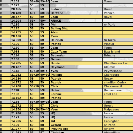
B
7.153
59+40
59+10
Jean
Tours
B
7.172
59
59
B
28.455
59
59
Ludovic
Brest
B
28.450
59+
59+30
Bertrand
Vannes
B
28.477
59
59
Jean
Ravel
B
14.204
59+
59+
ARACE
B
7.195
58
59
Phil
nr Paris
B
7.135
59
59
Sailing Ship
B
14.255
59
59
Alain
B
28.476
59
59
Yves
B
14.000
59
59
Heinrich
Nr Nizza
B
7.100
59
59
Patrick
Vineuil
B
7.190
59
59
Jean
Tours
B
7.098
59
59
Caux Team
Batz-Island
B
7.114
59
59
Sebastian
Brittany
B
7.198
59
57
Bernard
B
14.285
59
59
Dimitri
Chatillon sur Loi
B
28.427
59
59
Raymond
Claimix
B
7.148
59+10
59+5
Yves
Peymeinade
B
21.252
59+20
59+30
Philippe
Cherbourg
B
14.280
59
59
Patrick
Nozay
B
14.272
59
59
Patrick
chatillon Cedex
B
14.208
59+10
59
Chris
Chasseneuil
B
7.116
59
59+
Didier
Biscarrosse
B
7.108
59
59
Jerome
ectot Les
B
14.192
59
59+
Patrick
B
7.155
59+30
59+25
Jean
Tours
B
21.272
57
57
Chris
Urcuit
B
14.250
59+20
59+40
Yves
Malpasset
B
21.286
59
59
HQ
france
B
7.171
59
59
HQ
france
B
14.265
59
59
Gil
Echinghen
B
7.109
59
58
Gerard
nr Paris
B
21.277
59
58
Provins Arc
Avigny
B
21.262
57
57
Christian
Abbevillers