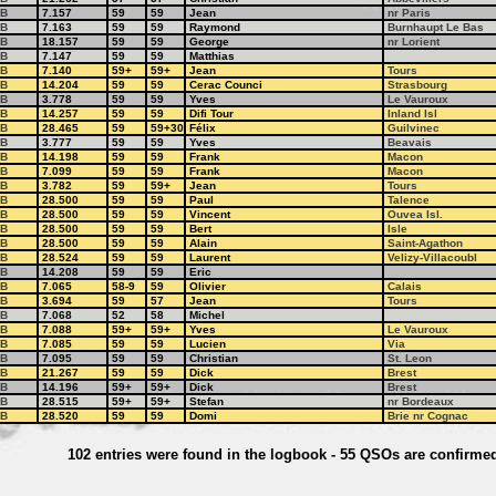
B
7.157
59
59
Jean
nr Paris
B
7.163
59
59
Raymond
Burnhaupt Le Bas
B
18.157
59
59
George
nr Lorient
B
7.147
59
59
Matthias
B
7.140
59+
59+
Jean
Tours
B
14.204
59
59
Cerac Counci
Strasbourg
B
3.778
59
59
Yves
Le Vauroux
B
14.257
59
59
Difi Tour
Inland Isl
B
28.465
59
59+30
Félix
Guilvinec
B
3.777
59
59
Yves
Beavais
B
14.198
59
59
Frank
Macon
B
7.099
59
59
Frank
Macon
B
3.782
59
59+
Jean
Tours
B
28.500
59
59
Paul
Talence
B
28.500
59
59
Vincent
Ouvea Isl.
B
28.500
59
59
Bert
Isle
B
28.500
59
59
Alain
Saint-Agathon
B
28.524
59
59
Laurent
Velizy-Villacoubl
B
14.208
59
59
Eric
B
7.065
58-9
59
Olivier
Calais
B
3.694
59
57
Jean
Tours
B
7.068
52
58
Michel
B
7.088
59+
59+
Yves
Le Vauroux
B
7.085
59
59
Lucien
Via
B
7.095
59
59
Christian
St. Leon
B
21.267
59
59
Dick
Brest
B
14.196
59+
59+
Dick
Brest
B
28.515
59+
59+
Stefan
nr Bordeaux
B
28.520
59
59
Domi
Brie nr Cognac
102 entries were found in the logbook - 55 QSOs are confirme