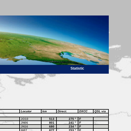
Statistic
Locator
km
Direct.
DXCC
QSL via
JO10
513
275
°
F
JN06
801
241
°
F
JN16
680
234
°
F
IN97
877
253
°
F