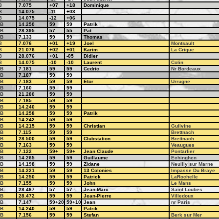
8
7.075
+07
+18
Dominique
8
14.075
-11
+03
8
14.075
-12
+06
B
14.250
59
59
Patrik
B
28.395
57
55
Pat
B
7.133
59
59
Thomas
8
7.076
+01
+19
Joel
Montsault
8
21.076
+02
+01
Karim
La Crique
8
28.076
+01
-05
Didier
8
14.075
-10
-10
Laurent
Colin
B
7.181
59
59
Cedric
Nr Bordeaux
B
7.187
59
59
B
7.183
59
59
Etor
Urrugne
B
7.160
59
59
B
21.280
59
59
B
7.165
59
59
B
14.240
59
59
B
14.258
59
59
Patrik
B
14.242
59
59
B
14.215
59
59
Christian
Guilvine
B
7.115
59
59
Brettnach
B
28.500
59
59
Clubstation
Brettnach
B
7.163
59
59
Veaugues
B
7.122
59+
59+
Jean Claude
Pontarlier
B
14.265
59
59
Guillaume
Echinghen
B
14.198
59
59
Zidane
Neuilly sur Marne
B
14.221
59
59
13 Colonies
Impasse Du Braye
B
14.250
59
59
Patrick
LaRochelle
B
7.155
59
59
John
Le Mans
B
28.467
57
57
Jean-Marc
Saint Loubes
B
28.472
59
59
Jean-Pierre
Villedoux
B
7.147
59+20
59+10
Jean
nr Paris
B
14.240
59
59
Patrik
B
7.156
59
59
Stefan
Berk sur Mer