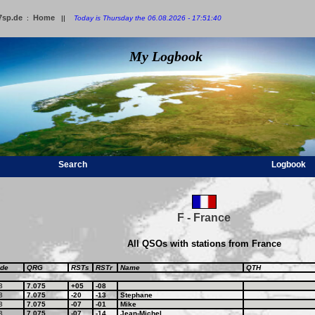
7sp.de
Home
:
||
Today is Thursday the 06.08.2026 - 17:51:40
My Logbook
Search
Logbook
F - France
All QSOs with stations from France
de
QRG
RSTs
RSTr
Name
QTH
8
7.075
+05
-08
8
7.075
-20
-13
Stephane
8
7.075
-07
-01
Mike
8
7.075
-07
-14
Jean-Michel