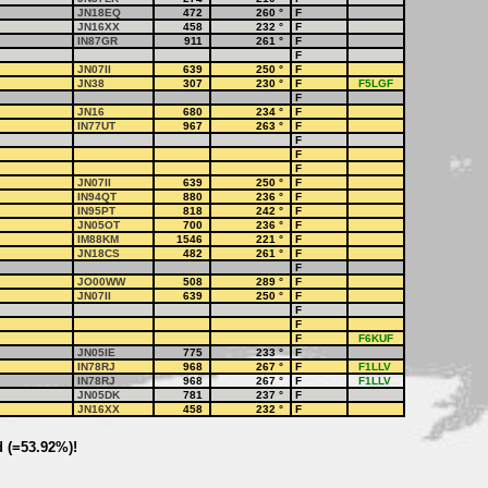
JN18EQ
472
260
°
F
JN16XX
458
232
°
F
IN87GR
911
261
°
F
F
JN07II
639
250
°
F
JN38
307
230
°
F
F5LGF
F
JN16
680
234
°
F
IN77UT
967
263
°
F
F
F
F
JN07II
639
250
°
F
IN94QT
880
236
°
F
IN95PT
818
242
°
F
JN05OT
700
236
°
F
IM88KM
1546
221
°
F
JN18CS
482
261
°
F
F
JO00WW
508
289
°
F
JN07II
639
250
°
F
F
F
F
F6KUF
JN05IE
775
233
°
F
IN78RJ
968
267
°
F
F1LLV
IN78RJ
968
267
°
F
F1LLV
JN05DK
781
237
°
F
JN16XX
458
232
°
F
d (=53.92%)!