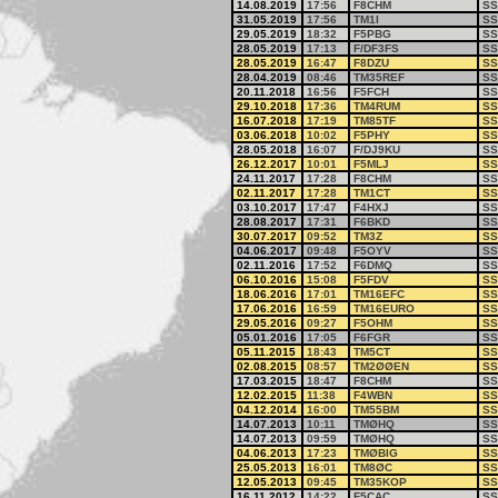
14.08.2019
17:56
F8CHM
SS
31.05.2019
17:56
TM1I
SS
29.05.2019
18:32
F5PBG
SS
28.05.2019
17:13
F/DF3FS
SS
28.05.2019
16:47
F8DZU
SS
28.04.2019
08:46
TM35REF
SS
20.11.2018
16:56
F5FCH
SS
29.10.2018
17:36
TM4RUM
SS
16.07.2018
17:19
TM85TF
SS
03.06.2018
10:02
F5PHY
SS
28.05.2018
16:07
F/DJ9KU
SS
26.12.2017
10:01
F5MLJ
SS
24.11.2017
17:28
F8CHM
SS
02.11.2017
17:28
TM1CT
SS
03.10.2017
17:47
F4HXJ
SS
28.08.2017
17:31
F6BKD
SS
30.07.2017
09:52
TM3Z
SS
04.06.2017
09:48
F5OYV
SS
02.11.2016
17:52
F6DMQ
SS
06.10.2016
15:08
F5FDV
SS
18.06.2016
17:01
TM16EFC
SS
17.06.2016
16:59
TM16EURO
SS
29.05.2016
09:27
F5OHM
SS
05.01.2016
17:05
F6FGR
SS
05.11.2015
18:43
TM5CT
SS
02.08.2015
08:57
TM2ØØEN
SS
17.03.2015
18:47
F8CHM
SS
12.02.2015
11:38
F4WBN
SS
04.12.2014
16:00
TM55BM
SS
14.07.2013
10:11
TMØHQ
SS
14.07.2013
09:59
TMØHQ
SS
04.06.2013
17:23
TMØBIG
SS
25.05.2013
16:01
TM8ØC
SS
12.05.2013
09:45
TM35KOP
SS
16.11.2012
14:22
F5CAC
SS