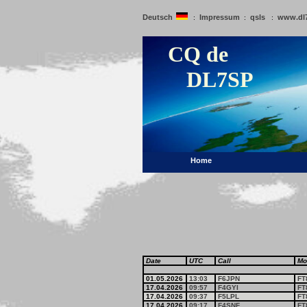
Deutsch
Impressum
qsls
www.dl
:
:
:
CQ de
DL7SP
Home
Date
UTC
Call
Mo
01.05.2026
13:03
F6JPN
FT
17.04.2026
09:57
F4GYI
FT
17.04.2026
09:37
F5LPL
FT
17.04.2026
09:17
F4SNF
FT