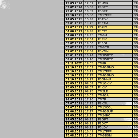
17.03.2026
12:01
F4HMP
FT
02.02.2026
15:08
F8STC
FT
27.01.2026
10:53
F5SFT
FT
17.10.2025
15:50
TM17FFF
SS
14.05.2025
15:38
F5TDK
SS
07.01.2025
14:25
F4JTM
SS
31.07.2023
11:13
F5PIO
FT
04.06.2023
16:38
F4CTJ
FT
04.06.2023
16:35
TMØH
FT
12.02.2023
17:44
F4EIK
FT
09.02.2023
18:00
F4JGI
SS
09.02.2023
17:37
TMØCR
SS
01.02.2023
17:46
F5VMN
SS
25.01.2023
19:24
TM3WRTC
SS
08.01.2023
10:10
TM2WRTC
SS
03.11.2022
18:05
TM8R
SS
21.10.2022
17:02
TM4ØØMO
SS
17.10.2022
13:12
TM17FFF
SS
05.10.2022
17:17
TM4ØØMO
SS
03.10.2022
10:27
F5OHH/P
SS
25.09.2022
08:58
TM1ØKIY
SS
25.09.2022
08:57
F4KIY
SS
25.09.2022
08:25
TM2LD
SS
26.09.2021
10:09
TM4ØA
SS
26.07.2021
17:20
TM7P
SS
07.07.2021
17:19
F6KGL
SS
04.07.2021
08:30
TM13COL
SS
01.06.2021
17:17
TM4ØØJF
SS
16.09.2020
18:13
TM24HC
SS
24.05.2020
09:29
F6GPT
SS
24.05.2020
09:21
F1DXT
SS
29.09.2019
09:22
F5LDY
SS
19.08.2019
10:41
TM17FFF
SS
15.08.2019
16:51
TMØBSM
SS