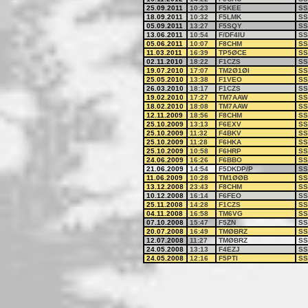
25.09.2011
10:23
F5KEE
SS
18.09.2011
10:32
F5LMK
SS
05.09.2011
13:27
F5SQY
SS
13.06.2011
10:54
F/DF4IU
SS
05.06.2011
10:07
F8CHM
SS
11.03.2011
16:39
TP5ØCE
SS
02.11.2010
18:22
F1CZS
SS
19.07.2010
17:07
TM2Ø1ØI
SS
25.05.2010
13:38
F1VEO
SS
26.03.2010
18:17
F1CZS
SS
19.02.2010
17:27
TM7AAW
SS
18.02.2010
18:08
TM7AAW
SS
12.11.2009
18:56
F8CHM
SS
25.10.2009
13:13
F6EXV
SS
25.10.2009
11:32
F4BKV
SS
25.10.2009
11:28
F6HKA
SS
25.10.2009
10:58
F6HRP
SS
24.06.2009
16:26
F6BBO
SS
21.06.2009
14:54
F5DKDP/P
SS
11.06.2009
10:28
TM1ØØB
SS
13.12.2008
23:43
F8CHM
SS
10.12.2008
16:14
F6FEO
SS
25.11.2008
14:28
F1CZS
SS
04.11.2008
16:58
TM6VG
SS
07.10.2008
15:47
F5ZN
SS
20.07.2008
16:49
TMØBRZ
SS
12.07.2008
11:27
TMØBRZ
SS
24.05.2008
13:13
F4EZJ
SS
24.05.2008
12:16
F5PTI
SS