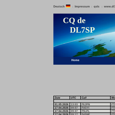
Deutsch
Impressum
qsls
www.dl
:
:
:
CQ de
DL7SP
Home
Date
UTC
Call
Mo
01.05.2026
13:03
F6JPN
FT
17.04.2026
09:57
F4GYI
FT
17.04.2026
09:37
F5LPL
FT
17.04.2026
09:17
F4SNF
FT