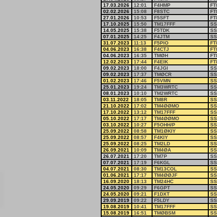
17.03.2026
12:01
F4HMP
FT
02.02.2026
15:08
F8STC
FT
27.01.2026
10:53
F5SFT
FT
17.10.2025
15:50
TM17FFF
SS
14.05.2025
15:38
F5TDK
SS
07.01.2025
14:25
F4JTM
SS
31.07.2023
11:13
F5PIO
FT
04.06.2023
16:38
F4CTJ
FT
04.06.2023
16:35
TMØH
FT
12.02.2023
17:44
F4EIK
FT
09.02.2023
18:00
F4JGI
SS
09.02.2023
17:37
TMØCR
SS
01.02.2023
17:46
F5VMN
SS
25.01.2023
19:24
TM3WRTC
SS
08.01.2023
10:10
TM2WRTC
SS
03.11.2022
18:05
TM8R
SS
21.10.2022
17:02
TM4ØØMO
SS
17.10.2022
13:12
TM17FFF
SS
05.10.2022
17:17
TM4ØØMO
SS
03.10.2022
10:27
F5OHH/P
SS
25.09.2022
08:58
TM1ØKIY
SS
25.09.2022
08:57
F4KIY
SS
25.09.2022
08:25
TM2LD
SS
26.09.2021
10:09
TM4ØA
SS
26.07.2021
17:20
TM7P
SS
07.07.2021
17:19
F6KGL
SS
04.07.2021
08:30
TM13COL
SS
01.06.2021
17:17
TM4ØØJF
SS
16.09.2020
18:13
TM24HC
SS
24.05.2020
09:29
F6GPT
SS
24.05.2020
09:21
F1DXT
SS
29.09.2019
09:22
F5LDY
SS
19.08.2019
10:41
TM17FFF
SS
15.08.2019
16:51
TMØBSM
SS