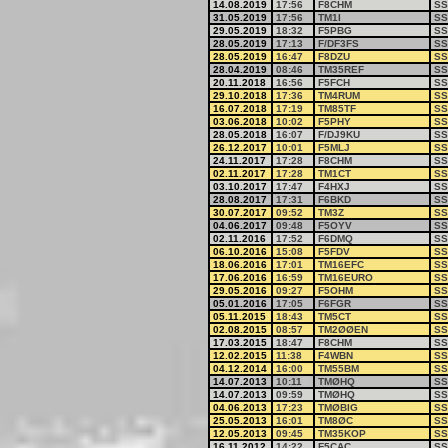
14.08.2019
17:56
F8CHM
SS
31.05.2019
17:56
TM1I
SS
29.05.2019
18:32
F5PBG
SS
28.05.2019
17:13
F/DF3FS
SS
28.05.2019
16:47
F8DZU
SS
28.04.2019
08:46
TM35REF
SS
20.11.2018
16:56
F5FCH
SS
29.10.2018
17:36
TM4RUM
SS
16.07.2018
17:19
TM85TF
SS
03.06.2018
10:02
F5PHY
SS
28.05.2018
16:07
F/DJ9KU
SS
26.12.2017
10:01
F5MLJ
SS
24.11.2017
17:28
F8CHM
SS
02.11.2017
17:28
TM1CT
SS
03.10.2017
17:47
F4HXJ
SS
28.08.2017
17:31
F6BKD
SS
30.07.2017
09:52
TM3Z
SS
04.06.2017
09:48
F5OYV
SS
02.11.2016
17:52
F6DMQ
SS
06.10.2016
15:08
F5FDV
SS
18.06.2016
17:01
TM16EFC
SS
17.06.2016
16:59
TM16EURO
SS
29.05.2016
09:27
F5OHM
SS
05.01.2016
17:05
F6FGR
SS
05.11.2015
18:43
TM5CT
SS
02.08.2015
08:57
TM2ØØEN
SS
17.03.2015
18:47
F8CHM
SS
12.02.2015
11:38
F4WBN
SS
04.12.2014
16:00
TM55BM
SS
14.07.2013
10:11
TMØHQ
SS
14.07.2013
09:59
TMØHQ
SS
04.06.2013
17:23
TMØBIG
SS
25.05.2013
16:01
TM8ØC
SS
12.05.2013
09:45
TM35KOP
SS
16.11.2012
14:22
F5CAC
SS