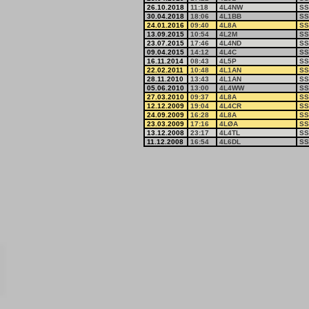
26.10.2018
11:18
4L4NW
SS
30.04.2018
18:06
4L1BB
SS
24.01.2016
09:40
4L8A
SS
13.09.2015
10:54
4L2M
SS
23.07.2015
17:46
4L4ND
SS
09.04.2015
14:12
4L4C
SS
16.11.2014
08:43
4L5P
SS
22.02.2011
10:48
4L1AN
SS
28.11.2010
13:43
4L1AN
SS
05.06.2010
13:00
4L4WW
SS
27.03.2010
09:37
4L8A
SS
12.12.2009
19:04
4L4CR
SS
24.09.2009
16:28
4L8A
SS
23.03.2009
17:16
4LØA
SS
13.12.2008
23:17
4L4TL
SS
11.12.2008
16:54
4L6DL
SS