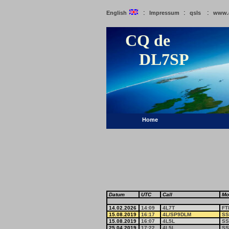
:
:
:
English
Impressum
qsls
www.
CQ de
DL7SP
Home
Datum
UTC
Call
Mo
14.02.2026
14:09
4L7T
FT
15.08.2019
16:17
4L/SP9DLM
SS
15.08.2019
16:07
4L5L
SS
25.04.2019
17:22
4L5L
SS