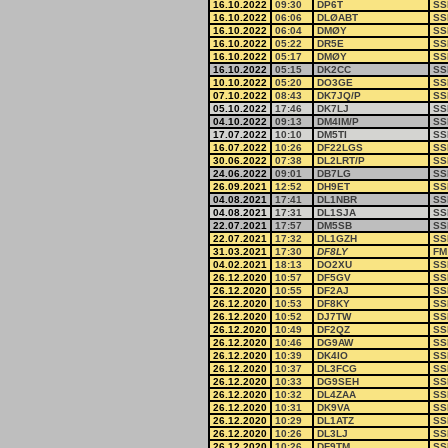
16.10.2022
09:30
DP6T
SS
16.10.2022
06:06
DLØABT
SS
16.10.2022
06:04
DMØY
SS
16.10.2022
05:22
DR5E
SS
16.10.2022
05:17
DMØY
SS
16.10.2022
05:15
DK2CC
SS
10.10.2022
05:20
DO3GE
SS
07.10.2022
08:43
DK7JQ/P
SS
05.10.2022
17:46
DK7LJ
SS
04.10.2022
09:13
DM4IM/P
SS
17.07.2022
10:10
DM5TI
SS
16.07.2022
10:26
DF22LGS
SS
30.06.2022
07:38
DL2LRT/P
SS
24.06.2022
09:01
DB7LG
SS
26.09.2021
12:52
DH9ET
SS
04.08.2021
17:41
DL1NBR
SS
04.08.2021
17:31
DL1SJA
SS
22.07.2021
17:57
DM5SB
SS
22.07.2021
17:32
DL1GZH
SS
31.03.2021
17:30
DF8LY
FM
04.02.2021
18:13
DO2XU
SS
26.12.2020
10:57
DF5GV
SS
26.12.2020
10:55
DF2AJ
SS
26.12.2020
10:53
DF8KY
SS
26.12.2020
10:52
DJ7TW
SS
26.12.2020
10:49
DF2QZ
SS
26.12.2020
10:46
DG9AW
SS
26.12.2020
10:39
DK4IO
SS
26.12.2020
10:37
DL3FCG
SS
26.12.2020
10:33
DG9SEH
SS
26.12.2020
10:32
DL4ZAA
SS
26.12.2020
10:31
DK9VA
SS
26.12.2020
10:29
DL1ATZ
SS
26.12.2020
10:26
DL3LJ
SS
26.12.2020
10:26
DF9TM
SS