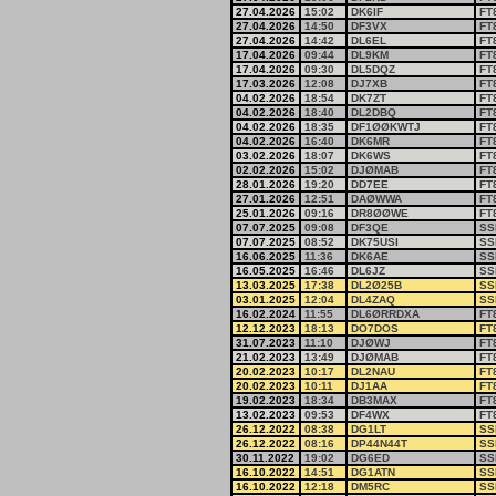
27.04.2026
15:02
DK6IF
FT
27.04.2026
14:50
DF3VX
FT
27.04.2026
14:42
DL6EL
FT
17.04.2026
09:44
DL9KM
FT
17.04.2026
09:30
DL5DQZ
FT
17.03.2026
12:08
DJ7XB
FT
04.02.2026
18:54
DK7ZT
FT
04.02.2026
18:40
DL2DBQ
FT
04.02.2026
18:35
DF1ØØKWTJ
FT
04.02.2026
16:40
DK6MR
FT
03.02.2026
18:07
DK6WS
FT
02.02.2026
15:02
DJØMAB
FT
28.01.2026
19:20
DD7EE
FT
27.01.2026
12:51
DAØWWA
FT
25.01.2026
09:16
DR8ØØWE
FT
07.07.2025
09:08
DF3QE
SS
07.07.2025
08:52
DK75USI
SS
16.06.2025
11:36
DK6AE
SS
16.05.2025
16:46
DL6JZ
SS
13.03.2025
17:38
DL2Ø25B
SS
03.01.2025
12:04
DL4ZAQ
SS
16.02.2024
11:55
DL6ØRRDXA
FT
12.12.2023
18:13
DO7DOS
FT
31.07.2023
11:10
DJØWJ
FT
21.02.2023
13:49
DJØMAB
FT
20.02.2023
10:17
DL2NAU
FT
20.02.2023
10:11
DJ1AA
FT
19.02.2023
18:34
DB3MAX
FT
13.02.2023
09:53
DF4WX
FT
26.12.2022
08:38
DG1LT
SS
26.12.2022
08:16
DP44N44T
SS
30.11.2022
19:02
DG6ED
SS
16.10.2022
14:51
DG1ATN
SS
16.10.2022
12:18
DM5RC
SS