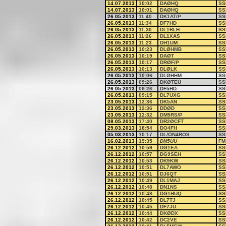
14.07.2013
10:02
DAØHQ
SS
14.07.2013
10:01
DAØHQ
SS
26.05.2013
11:40
DK1AT/P
SS
26.05.2013
11:34
DF7HD
SS
26.05.2013
11:30
DL1RLH
SS
26.05.2013
11:26
DL1XAS
SS
26.05.2013
11:23
DH1UM
SS
26.05.2013
10:23
DLØHMB
SS
26.05.2013
10:19
DAØT
SS
26.05.2013
10:17
DRØF/P
SS
26.05.2013
10:13
DLØLK
SS
26.05.2013
10:06
DLØHHM
SS
26.05.2013
09:26
DKØTEU
SS
26.05.2013
09:26
DF5HD
SS
26.05.2013
09:15
DL7UXG
SS
23.05.2013
12:36
DK5AN
SS
23.05.2013
12:36
DDØD
SS
23.05.2013
12:32
DM5RS/P
SS
08.05.2013
17:40
DR2ØCFT
SS
29.03.2013
18:54
DO4FH
SS
05.03.2013
10:17
DL/ON4ROS
SS
16.02.2013
19:35
DN5UU
FM
26.12.2012
10:59
DG1EA
SS
26.12.2012
10:57
DG9SEH
SS
26.12.2012
10:53
DK9KW
SS
26.12.2012
10:51
DL7AWO
SS
26.12.2012
10:51
DJ6QT
SS
26.12.2012
10:49
DL1MAJ
SS
26.12.2012
10:48
DN1NS
SS
26.12.2012
10:48
DG1HUQ
SS
26.12.2012
10:45
DL7TJ
SS
26.12.2012
10:45
DF7JU
SS
26.12.2012
10:44
DKØDX
SS
26.12.2012
10:42
DC2VE
SS