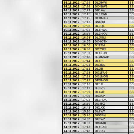
16.11.2012
17:29
DLØHWI
SS
16.11.2012
17:26
DC4BWS
SS
16.11.2012
17:22
DB1AW
SS
16.11.2012
17:15
DL6JWN
SS
16.11.2012
17:15
DLØMAB
SS
16.11.2012
17:13
DN6RB
SS
16.11.2012
17:08
DL8QL
SS
16.11.2012
17:02
DL1RWG
SS
16.11.2012
16:58
DL2HKA
SS
16.11.2012
16:58
DLØSM
SS
16.11.2012
16:55
DO6OTH
SS
16.11.2012
16:50
DJ7FM
SS
16.11.2012
16:36
DG2SBL
SS
15.11.2012
17:52
DL1KHG
SS
15.11.2012
17:48
DJØMW/P
SS
15.11.2012
17:44
DL1PF
SS
15.11.2012
17:31
DO3ME
SS
15.11.2012
17:31
DLØII
SS
15.11.2012
17:28
DO1KUG
SS
15.11.2012
17:23
DO1MGN
SS
15.11.2012
17:23
DFØMGN
SS
15.11.2012
17:16
DF9JL
SS
15.11.2012
17:12
DJ3PS
SS
15.11.2012
17:09
DL4ME
SS
15.11.2012
17:09
DK3SP
SS
15.11.2012
17:02
DL3HDK
SS
15.11.2012
16:56
DO4HZ
SS
15.11.2012
16:42
DK1KK
SS
15.11.2012
15:20
DL6WT
SS
15.11.2012
15:20
DKØBN
SS
15.11.2012
14:39
DF8WZ
SS
15.11.2012
10:36
DO6NIK
SS
14.11.2012
17:47
DL1LAN
SS
14.11.2012
17:42
DF9DB
SS