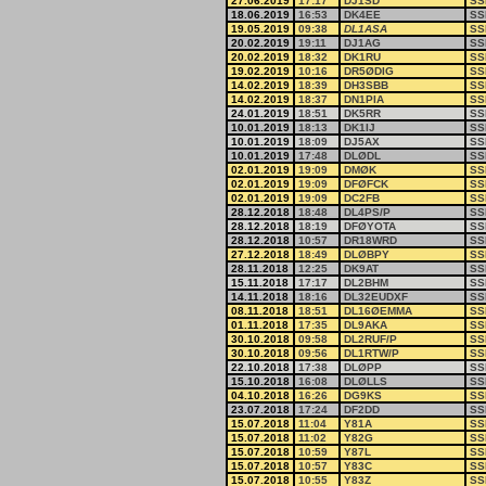
27.06.2019
17:17
DJ1SD
SS
18.06.2019
16:53
DK4EE
SS
19.05.2019
09:38
DL1ASA
SS
20.02.2019
19:11
DJ1AG
SS
20.02.2019
18:32
DK1RU
SS
19.02.2019
10:16
DR5ØDIG
SS
14.02.2019
18:39
DH3SBB
SS
14.02.2019
18:37
DN1PIA
SS
24.01.2019
18:51
DK5RR
SS
10.01.2019
18:13
DK1IJ
SS
10.01.2019
18:09
DJ5AX
SS
10.01.2019
17:48
DLØDL
SS
02.01.2019
19:09
DMØK
SS
02.01.2019
19:09
DFØFCK
SS
02.01.2019
19:09
DC2FB
SS
28.12.2018
18:48
DL4PS/P
SS
28.12.2018
18:19
DFØYOTA
SS
28.12.2018
10:57
DR18WRD
SS
27.12.2018
18:49
DLØBPY
SS
28.11.2018
12:25
DK9AT
SS
15.11.2018
17:17
DL2BHM
SS
14.11.2018
18:16
DL32EUDXF
SS
08.11.2018
18:51
DL16ØEMMA
SS
01.11.2018
17:35
DL9AKA
SS
30.10.2018
09:58
DL2RUF/P
SS
30.10.2018
09:56
DL1RTW/P
SS
22.10.2018
17:38
DLØPP
SS
15.10.2018
16:08
DLØLLS
SS
04.10.2018
16:26
DG9KS
SS
23.07.2018
17:24
DF2DD
SS
15.07.2018
11:04
Y81A
SS
15.07.2018
11:02
Y82G
SS
15.07.2018
10:59
Y87L
SS
15.07.2018
10:57
Y83C
SS
15.07.2018
10:55
Y83Z
SS