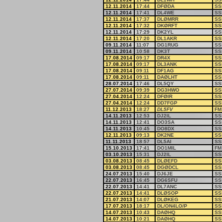
12.11.2014
17:44
DFØDA
SS
12.11.2014
17:41
DL4WE
SS
12.11.2014
17:37
DLØMRR
SS
12.11.2014
17:32
DKØRFT
SS
12.11.2014
17:29
DK2YL
SS
12.11.2014
17:20
DL1AKR
SS
09.11.2014
11:07
DG1RUG
SS
09.11.2014
10:58
DK3T
SS
17.08.2014
09:17
DR4X
SS
17.08.2014
09:17
DL3ANK
SS
17.08.2014
09:11
DF1AG
SS
17.08.2014
09:11
DAØLHT
SS
28.07.2014
17:46
DL5QY
SS
27.07.2014
09:39
DG3HWO
SS
27.04.2014
12:24
DFØIR
SS
27.04.2014
12:24
DD7FGP
SS
11.12.2013
18:27
DL5FV
FM
14.11.2013
12:53
DJ2IL
SS
14.11.2013
12:41
DO3SA
SS
14.11.2013
10:45
DO8DX
SS
12.11.2013
09:13
DK2NE
SS
11.11.2013
18:57
DL5AI
SS
15.10.2013
17:41
DO1MIL
FM
03.10.2013
15:31
DJ2IL
SS
03.08.2013
08:45
DLØEFD
SS
03.08.2013
08:45
DGØDCL
SS
24.07.2013
15:40
DJ6JE
SS
22.07.2013
16:45
DG6SFU
SS
22.07.2013
14:41
DL7ANC
SS
22.07.2013
14:41
DLØSOP
SS
21.07.2013
14:07
DLØKEG
SS
17.07.2013
18:17
DL/ON4LO/P
SS
14.07.2013
10:43
DAØHQ
SS
14.07.2013
10:21
DAØHQ
SS