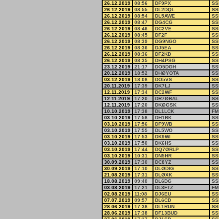
26.12.2019
08:56
DF9PX
SS
26.12.2019
08:55
DL2DQL
SS
26.12.2019
08:54
DL5AWE
SS
26.12.2019
08:47
DG4CG
SS
26.12.2019
08:46
DC2VE
SS
26.12.2019
08:45
DF2F
SS
26.12.2019
08:39
DG9NGO
SS
26.12.2019
08:36
DJ5EA
SS
26.12.2019
08:36
DF2KD
SS
26.12.2019
08:35
DH4PSG
SS
23.12.2019
21:17
DO5DGH
SS
20.12.2019
18:52
DHØYOTA
SS
03.12.2019
18:08
DO5VS
SS
20.11.2019
17:39
DK7LJ
SS
12.11.2019
17:34
DC2WF
SS
12.11.2019
17:20
DR7ØBAL
SS
12.11.2019
17:20
DKØGSK
SS
10.10.2019
17:38
DL1LCK
FM
03.10.2019
17:58
DH1RK
SS
03.10.2019
17:56
DF9WB
SS
03.10.2019
17:55
DL5WO
SS
03.10.2019
17:53
DK9WI
SS
03.10.2019
17:50
DK6HS
SS
03.10.2019
17:44
DQ7ØRLP
SS
03.10.2019
10:31
DN5HR
SS
30.09.2019
17:30
DC8YZ
SS
30.09.2019
17:10
DLØDIG
SS
21.08.2019
17:31
DLØXK
SS
18.08.2019
09:40
DL6DG
SS
03.08.2019
17:21
DL3FTZ
FM
02.08.2019
11:08
DJ6EU
SS
07.07.2019
09:57
DL6CD
SS
28.06.2019
17:38
DL1RUN
SS
28.06.2019
17:38
DF13BUD
SS