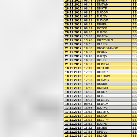
26.12.2012
08:48
DK6NJ
SS
26.12.2012
08:43
DM5WH
SS
26.12.2012
08:41
DK9TF
SS
26.12.2012
08:39
DJØGM
SS
26.12.2012
08:35
DJ2QV
SS
26.12.2012
08:32
DJ5KW
SS
26.12.2012
08:31
DK8FA
SS
26.12.2012
08:31
DC2CB
SS
26.12.2012
08:30
DJ8OG
SS
22.12.2012
13:38
DG4DW
SS
22.12.2012
13:28
DP775BLN
SS
21.12.2012
16:45
DL1FDL
SS
21.12.2012
16:30
DR5ØDTANGO
SS
21.12.2012
16:30
DC6MY
SS
21.12.2012
16:16
DJ2QV
SS
21.12.2012
16:06
DO5DF
SS
21.12.2012
16:06
DLØKWH
SS
18.11.2012
17:13
DH1FBP
SS
18.11.2012
17:09
DO3KR
SS
18.11.2012
17:05
DL1RKW
SS
18.11.2012
17:03
DL8WIG
SS
18.11.2012
16:57
DD6KK
SS
18.11.2012
16:52
DM2MB
SS
18.11.2012
16:36
DH5OX
SS
18.11.2012
16:28
DF9JL
SS
18.11.2012
15:23
DL4LBK
SS
18.11.2012
08:54
DLØGM
SS
17.11.2012
16:55
DJ7PAF
SS
17.11.2012
16:43
DL1BTX
SS
17.11.2012
16:38
DL4KM
SS
17.11.2012
16:32
DL1JPF
SS
17.11.2012
16:12
DJ3PS
SS
17.11.2012
11:42
DK3EE
SS
16.11.2012
17:31
DFØVL
SS
16.11.2012
17:29
DL3KB
SS