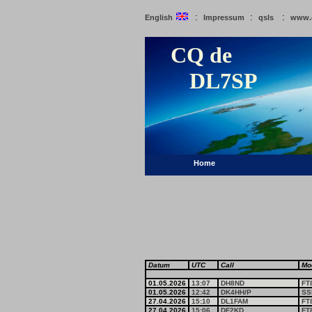
:
:
:
English
Impressum
qsls
www.
CQ de
DL7SP
Home
Datum
UTC
Call
Mo
01.05.2026
13:07
DH8ND
FT
01.05.2026
12:42
DK4HH/P
SS
27.04.2026
15:10
DL1FAM
FT
27.04.2026
15:06
DF2KD
FT