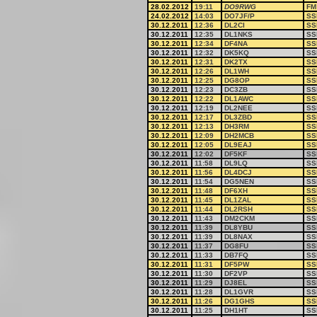
28.02.2012
19:11
DO9RWG
FM
24.02.2012
14:03
DO7JF/P
SS
30.12.2011
12:36
DL2CI
SS
30.12.2011
12:35
DL1NKS
SS
30.12.2011
12:34
DF4NA
SS
30.12.2011
12:32
DK5KQ
SS
30.12.2011
12:31
DK2TX
SS
30.12.2011
12:26
DL1WH
SS
30.12.2011
12:25
DG8OP
SS
30.12.2011
12:23
DC3ZB
SS
30.12.2011
12:22
DL1AWC
SS
30.12.2011
12:19
DL2NEE
SS
30.12.2011
12:17
DL3ZBD
SS
30.12.2011
12:13
DH3RM
SS
30.12.2011
12:09
DH2MCB
SS
30.12.2011
12:05
DL9EAJ
SS
30.12.2011
12:02
DF5KF
SS
30.12.2011
11:58
DL9LQ
SS
30.12.2011
11:56
DL4DCJ
SS
30.12.2011
11:54
DG5NEN
SS
30.12.2011
11:48
DF6XH
SS
30.12.2011
11:45
DL1ZAL
SS
30.12.2011
11:44
DL2RSH
SS
30.12.2011
11:43
DM2CKM
SS
30.12.2011
11:39
DL8YBU
SS
30.12.2011
11:39
DL8NAX
SS
30.12.2011
11:37
DG8FU
SS
30.12.2011
11:33
DB7FQ
SS
30.12.2011
11:31
DF5PW
SS
30.12.2011
11:30
DF2VP
SS
30.12.2011
11:29
DJ8EL
SS
30.12.2011
11:28
DL1GVR
SS
30.12.2011
11:26
DG1GHS
SS
30.12.2011
11:25
DH1HT
SS