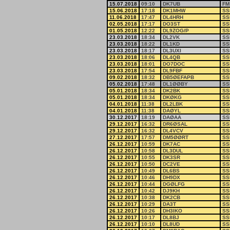
15.07.2018
09:10
DK7UB
FM
15.06.2018
17:18
DK1MHW
SS
11.06.2018
17:47
DL4HRH
SS
02.05.2018
17:17
DO3ST
SS
01.05.2018
12:22
DL9ZOG/P
SS
23.03.2018
18:34
DL2VK
SS
23.03.2018
18:22
DL1KD
SS
23.03.2018
18:17
DL3UXI
SS
23.03.2018
18:06
DL4QB
SS
23.03.2018
18:01
DO7DOC
SS
23.03.2018
17:54
DL9FBF
SS
09.02.2018
18:32
DB5ØEFAPB
SS
05.02.2018
17:48
DL1ØØBY
SS
05.01.2018
18:34
DK2BK
SS
05.01.2018
18:34
DKØKG
SS
04.01.2018
11:38
DL2LBK
SS
04.01.2018
11:38
DAØYL
SS
30.12.2017
18:19
DAØAA
SS
29.12.2017
16:32
DR6ØSAL
SS
29.12.2017
16:32
DL4VCV
SS
27.12.2017
17:57
DM5ØØRT
SS
26.12.2017
10:59
DK7AC
SS
26.12.2017
10:58
DL3DUL
SS
26.12.2017
10:55
DK3SR
SS
26.12.2017
10:50
DC2VE
SS
26.12.2017
10:49
DL6BS
SS
26.12.2017
10:46
DH9DX
SS
26.12.2017
10:44
DGØLFG
SS
26.12.2017
10:42
DJ9KH
SS
26.12.2017
10:38
DK2CB
SS
26.12.2017
10:29
DA3T
SS
26.12.2017
10:26
DH3IKO
SS
26.12.2017
10:17
DL8BJ
SS
26.12.2017
10:10
DL8UD
SS