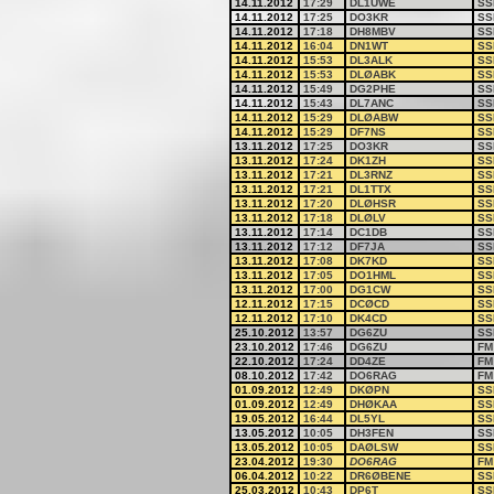
14.11.2012
17:29
DL1UWE
SS
14.11.2012
17:25
DO3KR
SS
14.11.2012
17:18
DH8MBV
SS
14.11.2012
16:04
DN1WT
SS
14.11.2012
15:53
DL3ALK
SS
14.11.2012
15:53
DLØABK
SS
14.11.2012
15:49
DG2PHE
SS
14.11.2012
15:43
DL7ANC
SS
14.11.2012
15:29
DLØABW
SS
14.11.2012
15:29
DF7NS
SS
13.11.2012
17:25
DO3KR
SS
13.11.2012
17:24
DK1ZH
SS
13.11.2012
17:21
DL3RNZ
SS
13.11.2012
17:21
DL1TTX
SS
13.11.2012
17:20
DLØHSR
SS
13.11.2012
17:18
DLØLV
SS
13.11.2012
17:14
DC1DB
SS
13.11.2012
17:12
DF7JA
SS
13.11.2012
17:08
DK7KD
SS
13.11.2012
17:05
DO1HML
SS
13.11.2012
17:00
DG1CW
SS
12.11.2012
17:15
DCØCD
SS
12.11.2012
17:10
DK4CD
SS
25.10.2012
13:57
DG6ZU
SS
23.10.2012
17:46
DG6ZU
FM
22.10.2012
17:24
DD4ZE
FM
08.10.2012
17:42
DO6RAG
FM
01.09.2012
12:49
DKØPN
SS
01.09.2012
12:49
DHØKAA
SS
19.05.2012
16:44
DL5YL
SS
13.05.2012
10:05
DH3FEN
SS
13.05.2012
10:05
DAØLSW
SS
23.04.2012
19:30
DO6RAG
FM
06.04.2012
10:22
DR6ØBENE
SS
25.03.2012
10:43
DP6T
SS