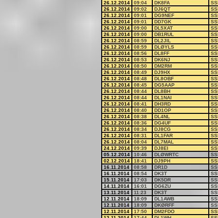
26.12.2014
09:04
DK8FA
SS
26.12.2014
09:02
DJ6QT
SS
26.12.2014
09:01
DG9NEF
SS
26.12.2014
09:01
DD7GK
SS
26.12.2014
09:00
DL5XAT
SS
26.12.2014
09:00
DB1RUL
SS
26.12.2014
08:59
DL2JIL
SS
26.12.2014
08:59
DLØYLS
SS
26.12.2014
08:56
DL8FF
SS
26.12.2014
08:53
DK6NJ
SS
26.12.2014
08:50
DM2RM
SS
26.12.2014
08:49
DJ9HX
SS
26.12.2014
08:48
DL8OBF
SS
26.12.2014
08:45
DG5AAP
SS
26.12.2014
08:44
DL8BH
SS
26.12.2014
08:44
DL1NAI
SS
26.12.2014
08:41
DH3RD
SS
26.12.2014
08:40
DD1OP
SS
26.12.2014
08:38
DL4NL
SS
26.12.2014
08:36
DG4UF
SS
26.12.2014
08:34
DJ8CG
SS
26.12.2014
08:31
DL1FAR
SS
26.12.2014
08:04
DL7MAL
SS
24.12.2014
09:39
DJ8EI
SS
05.12.2014
10:46
DLØWRTC
SS
02.12.2014
18:41
DJ9PH
SS
16.11.2014
08:58
DR1D
SS
16.11.2014
08:54
DK3T
SS
15.11.2014
17:03
DK5DR
SS
14.11.2014
16:01
DG6ZU
SS
13.11.2014
11:23
DK3T
SS
12.11.2014
18:09
DL1AWB
SS
12.11.2014
18:09
DKØRFF
SS
12.11.2014
17:50
DM2FDO
SS
12.11.2014
17:44
DL1WH
SS