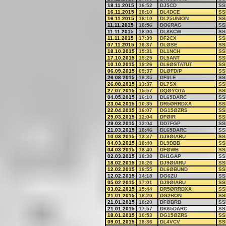
18.11.2015
16:52
DJ5CD
SS
16.11.2015
18:10
DL4DCE
SS
16.11.2015
18:10
DL25UNION
SS
11.11.2015
18:56
DO6RAG
SS
11.11.2015
18:00
DL8KCW
SS
11.11.2015
17:39
DF2CX
SS
07.11.2015
16:37
DLØSE
SS
18.10.2015
15:31
DL1NCH
SS
17.10.2015
15:25
DL5ANT
SS
10.10.2015
19:26
DL6ØSTATUT
SS
06.09.2015
09:37
DLØFD/P
SS
26.08.2015
16:35
DF3LE
SS
26.08.2015
13:37
DL7SX
SS
27.07.2015
15:57
DQØYOTA
SS
04.05.2015
16:10
DL65DARC
SS
23.04.2015
10:35
DR5ØRRDXA
SS
22.04.2015
16:07
DG15ØZRS
SS
29.03.2015
12:04
DFØIR
SS
29.03.2015
12:04
DD7FGP
SS
21.03.2015
18:46
DL65DARC
SS
10.03.2015
13:37
DJ9ØIARU
SS
04.03.2015
18:40
DL9DBB
SS
04.03.2015
18:40
DFØWB
SS
02.03.2015
18:38
DH1GAP
SS
18.02.2015
16:26
DJ9ØIARU
SS
12.02.2015
18:55
DL6ØBUND
SS
12.02.2015
14:18
DG6ZU
SS
05.02.2015
17:01
DJ9ØIARU
SS
03.02.2015
15:44
DR5ØRRDXA
SS
21.01.2015
18:20
DG2RON
SS
21.01.2015
18:20
DFØBRB
SS
21.01.2015
17:57
DK65DARC
SS
18.01.2015
10:53
DG15ØZRS
SS
09.01.2015
18:36
DL4VCV
SS