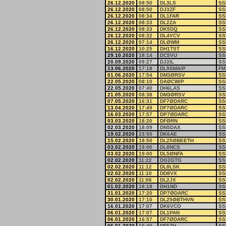
26.12.2020
08:50
DL3LS
SS
26.12.2020
08:50
DJ3ZF
SS
26.12.2020
08:34
DL1FAR
SS
26.12.2020
08:33
DL2ZA
SS
26.12.2020
08:33
DK5DQ
SS
26.12.2020
08:32
DL4VCV
SS
26.12.2020
07:14
DLØWM
SS
16.12.2020
10:25
DH1TST
SS
29.10.2020
18:14
DC5VU
SS
20.09.2020
09:27
DJ2IL
SS
13.06.2020
17:18
DL9SMA/P
FM
01.06.2020
17:54
DM3ØRSV
SS
22.05.2020
08:10
DAØCW/P
SS
22.05.2020
07:40
DH6LAS
SS
21.05.2020
08:38
DM3ØRSV
SS
07.05.2020
16:31
DF7ØDARC
SS
13.04.2020
17:49
DF7ØDARC
SS
16.03.2020
17:57
DP7ØDARC
SS
03.03.2020
18:20
DFØRN
SS
02.03.2020
18:09
DN5DAX
SS
19.02.2020
23:55
DK6AE
SS
15.02.2020
18:50
DL25ØBEETH
SS
03.02.2020
19:00
DL8NCS
SS
03.02.2020
19:00
DL5ØNFA
SS
02.02.2020
11:22
DG2GTG
SS
02.02.2020
11:12
DL8LSK
SS
02.02.2020
11:10
DD8VX
SS
02.02.2020
11:06
DL2JX
SS
01.02.2020
18:18
DH1ND
SS
31.01.2020
17:20
DP7ØDARC
SS
30.01.2020
17:10
DL25ØBTHVN
SS
16.01.2020
17:07
DK6VCO
SS
06.01.2020
17:07
DL1PAN
SS
06.01.2020
16:57
DF7ØDARC
SS
06.01.2020
16:40
DF5ZH
SS