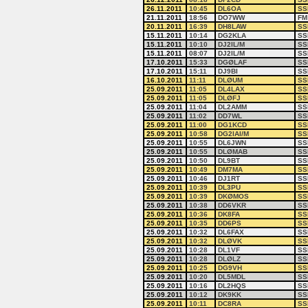
26.11.2011
10:45
DL6OA
SS
21.11.2011
18:56
DO7WW
FM
20.11.2011
16:39
DH8LAW
SS
15.11.2011
10:14
DG2KLA
SS
15.11.2011
10:10
DJ2IL/M
SS
15.11.2011
08:07
DJ2IL/M
SS
17.10.2011
15:33
DGØLAF
SS
17.10.2011
15:11
DJ9BI
SS
16.10.2011
11:11
DLØUM
SS
25.09.2011
11:05
DL4LAX
SS
25.09.2011
11:05
DLØFJ
SS
25.09.2011
11:04
DL2AMM
SS
25.09.2011
11:02
DD7WL
SS
25.09.2011
11:00
DG1KCD
SS
25.09.2011
10:58
DG2IAI/M
SS
25.09.2011
10:55
DL6JWN
SS
25.09.2011
10:55
DLØMAB
SS
25.09.2011
10:50
DL9BT
SS
25.09.2011
10:49
DM7MA
SS
25.09.2011
10:46
DJ1RT
SS
25.09.2011
10:39
DL3PU
SS
25.09.2011
10:39
DKØMOS
SS
25.09.2011
10:38
DD6VKR
SS
25.09.2011
10:36
DK8FA
SS
25.09.2011
10:35
DD6PS
SS
25.09.2011
10:32
DL6FAX
SS
25.09.2011
10:32
DLØVK
SS
25.09.2011
10:28
DL1VF
SS
25.09.2011
10:28
DLØLZ
SS
25.09.2011
10:25
DG9VH
SS
25.09.2011
10:20
DL5MDL
SS
25.09.2011
10:16
DL2HQS
SS
25.09.2011
10:12
DK9KK
SS
25.09.2011
10:11
DC8RA
SS