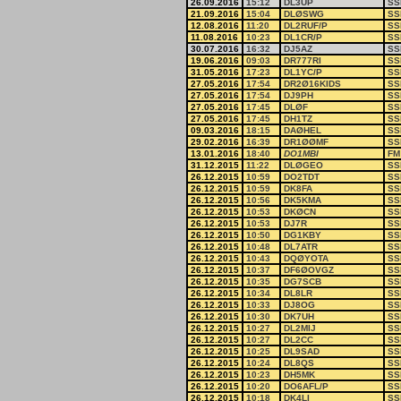
26.09.2016
15:12
DL3UP
SS
21.09.2016
15:04
DLØSWG
SS
12.08.2016
11:20
DL2RUF/P
SS
11.08.2016
10:23
DL1CR/P
SS
30.07.2016
16:32
DJ5AZ
SS
19.06.2016
09:03
DR777RI
SS
31.05.2016
17:23
DL1YC/P
SS
27.05.2016
17:54
DR2Ø16KIDS
SS
27.05.2016
17:54
DJ9PH
SS
27.05.2016
17:45
DLØF
SS
27.05.2016
17:45
DH1TZ
SS
09.03.2016
18:15
DAØHEL
SS
29.02.2016
16:39
DR1ØØMF
SS
13.01.2016
18:40
DO1MBI
FM
31.12.2015
11:22
DLØGEO
SS
26.12.2015
10:59
DO2TDT
SS
26.12.2015
10:59
DK8FA
SS
26.12.2015
10:56
DK5KMA
SS
26.12.2015
10:53
DKØCN
SS
26.12.2015
10:53
DJ7R
SS
26.12.2015
10:50
DG1KBY
SS
26.12.2015
10:48
DL7ATR
SS
26.12.2015
10:43
DQØYOTA
SS
26.12.2015
10:37
DF6ØOVGZ
SS
26.12.2015
10:35
DG7SCB
SS
26.12.2015
10:34
DL8LR
SS
26.12.2015
10:33
DJ8OG
SS
26.12.2015
10:30
DK7UH
SS
26.12.2015
10:27
DL2MIJ
SS
26.12.2015
10:27
DL2CC
SS
26.12.2015
10:25
DL9SAD
SS
26.12.2015
10:24
DL8QS
SS
26.12.2015
10:23
DH5MK
SS
26.12.2015
10:20
DO6AFL/P
SS
26.12.2015
10:18
DK4LI
SS