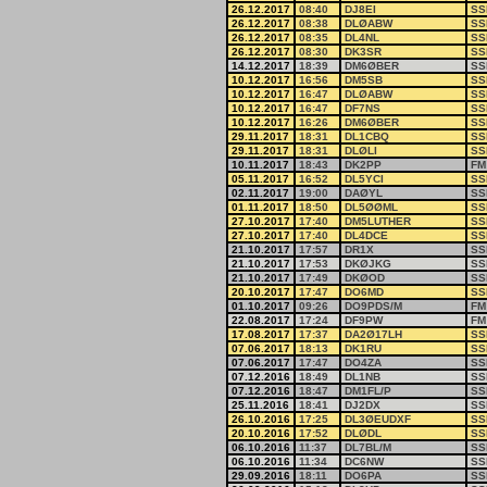
26.12.2017
08:40
DJ8EI
SS
26.12.2017
08:38
DLØABW
SS
26.12.2017
08:35
DL4NL
SS
26.12.2017
08:30
DK3SR
SS
14.12.2017
18:39
DM6ØBER
SS
10.12.2017
16:56
DM5SB
SS
10.12.2017
16:47
DLØABW
SS
10.12.2017
16:47
DF7NS
SS
10.12.2017
16:26
DM6ØBER
SS
29.11.2017
18:31
DL1CBQ
SS
29.11.2017
18:31
DLØLI
SS
10.11.2017
18:43
DK2PP
FM
05.11.2017
16:52
DL5YCI
SS
02.11.2017
19:00
DAØYL
SS
01.11.2017
18:50
DL5ØØML
SS
27.10.2017
17:40
DM5LUTHER
SS
27.10.2017
17:40
DL4DCE
SS
21.10.2017
17:57
DR1X
SS
21.10.2017
17:53
DKØJKG
SS
21.10.2017
17:49
DKØOD
SS
20.10.2017
17:47
DO6MD
SS
01.10.2017
09:26
DO9PDS/M
FM
22.08.2017
17:24
DF9PW
FM
17.08.2017
17:37
DA2Ø17LH
SS
07.06.2017
18:13
DK1RU
SS
07.06.2017
17:47
DO4ZA
SS
07.12.2016
18:49
DL1NB
SS
07.12.2016
18:47
DM1FL/P
SS
25.11.2016
18:41
DJ2DX
SS
26.10.2016
17:25
DL3ØEUDXF
SS
20.10.2016
17:52
DLØDL
SS
06.10.2016
11:37
DL7BL/M
SS
06.10.2016
11:34
DC6NW
SS
29.09.2016
18:11
DO6PA
SS