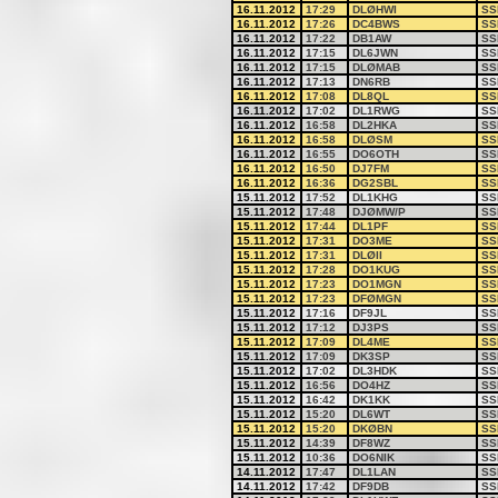
16.11.2012
17:29
DLØHWI
SS
16.11.2012
17:26
DC4BWS
SS
16.11.2012
17:22
DB1AW
SS
16.11.2012
17:15
DL6JWN
SS
16.11.2012
17:15
DLØMAB
SS
16.11.2012
17:13
DN6RB
SS
16.11.2012
17:08
DL8QL
SS
16.11.2012
17:02
DL1RWG
SS
16.11.2012
16:58
DL2HKA
SS
16.11.2012
16:58
DLØSM
SS
16.11.2012
16:55
DO6OTH
SS
16.11.2012
16:50
DJ7FM
SS
16.11.2012
16:36
DG2SBL
SS
15.11.2012
17:52
DL1KHG
SS
15.11.2012
17:48
DJØMW/P
SS
15.11.2012
17:44
DL1PF
SS
15.11.2012
17:31
DO3ME
SS
15.11.2012
17:31
DLØII
SS
15.11.2012
17:28
DO1KUG
SS
15.11.2012
17:23
DO1MGN
SS
15.11.2012
17:23
DFØMGN
SS
15.11.2012
17:16
DF9JL
SS
15.11.2012
17:12
DJ3PS
SS
15.11.2012
17:09
DL4ME
SS
15.11.2012
17:09
DK3SP
SS
15.11.2012
17:02
DL3HDK
SS
15.11.2012
16:56
DO4HZ
SS
15.11.2012
16:42
DK1KK
SS
15.11.2012
15:20
DL6WT
SS
15.11.2012
15:20
DKØBN
SS
15.11.2012
14:39
DF8WZ
SS
15.11.2012
10:36
DO6NIK
SS
14.11.2012
17:47
DL1LAN
SS
14.11.2012
17:42
DF9DB
SS