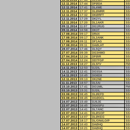
12.11.2014
17:44
DFØDA
SS
12.11.2014
17:41
DL4WE
SS
12.11.2014
17:37
DLØMRR
SS
12.11.2014
17:32
DKØRFT
SS
12.11.2014
17:29
DK2YL
SS
12.11.2014
17:20
DL1AKR
SS
09.11.2014
11:07
DG1RUG
SS
09.11.2014
10:58
DK3T
SS
17.08.2014
09:17
DR4X
SS
17.08.2014
09:17
DL3ANK
SS
17.08.2014
09:11
DF1AG
SS
17.08.2014
09:11
DAØLHT
SS
28.07.2014
17:46
DL5QY
SS
27.07.2014
09:39
DG3HWO
SS
27.04.2014
12:24
DFØIR
SS
27.04.2014
12:24
DD7FGP
SS
11.12.2013
18:27
DL5FV
FM
14.11.2013
12:53
DJ2IL
SS
14.11.2013
12:41
DO3SA
SS
14.11.2013
10:45
DO8DX
SS
12.11.2013
09:13
DK2NE
SS
11.11.2013
18:57
DL5AI
SS
15.10.2013
17:41
DO1MIL
FM
03.10.2013
15:31
DJ2IL
SS
03.08.2013
08:45
DLØEFD
SS
03.08.2013
08:45
DGØDCL
SS
24.07.2013
15:40
DJ6JE
SS
22.07.2013
16:45
DG6SFU
SS
22.07.2013
14:41
DL7ANC
SS
22.07.2013
14:41
DLØSOP
SS
21.07.2013
14:07
DLØKEG
SS
17.07.2013
18:17
DL/ON4LO/P
SS
14.07.2013
10:43
DAØHQ
SS
14.07.2013
10:21
DAØHQ
SS