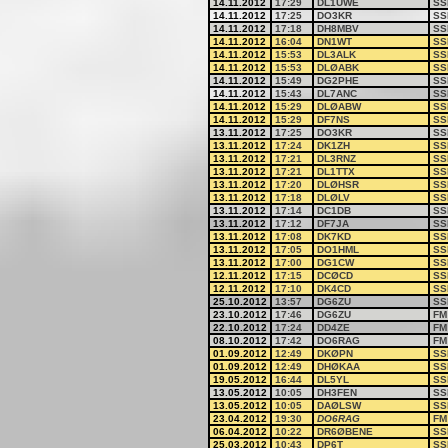
14.11.2012
17:29
DL1UWE
SS
14.11.2012
17:25
DO3KR
SS
14.11.2012
17:18
DH8MBV
SS
14.11.2012
16:04
DN1WT
SS
14.11.2012
15:53
DL3ALK
SS
14.11.2012
15:53
DLØABK
SS
14.11.2012
15:49
DG2PHE
SS
14.11.2012
15:43
DL7ANC
SS
14.11.2012
15:29
DLØABW
SS
14.11.2012
15:29
DF7NS
SS
13.11.2012
17:25
DO3KR
SS
13.11.2012
17:24
DK1ZH
SS
13.11.2012
17:21
DL3RNZ
SS
13.11.2012
17:21
DL1TTX
SS
13.11.2012
17:20
DLØHSR
SS
13.11.2012
17:18
DLØLV
SS
13.11.2012
17:14
DC1DB
SS
13.11.2012
17:12
DF7JA
SS
13.11.2012
17:08
DK7KD
SS
13.11.2012
17:05
DO1HML
SS
13.11.2012
17:00
DG1CW
SS
12.11.2012
17:15
DCØCD
SS
12.11.2012
17:10
DK4CD
SS
25.10.2012
13:57
DG6ZU
SS
23.10.2012
17:46
DG6ZU
FM
22.10.2012
17:24
DD4ZE
FM
08.10.2012
17:42
DO6RAG
FM
01.09.2012
12:49
DKØPN
SS
01.09.2012
12:49
DHØKAA
SS
19.05.2012
16:44
DL5YL
SS
13.05.2012
10:05
DH3FEN
SS
13.05.2012
10:05
DAØLSW
SS
23.04.2012
19:30
DO6RAG
FM
06.04.2012
10:22
DR6ØBENE
SS
25.03.2012
10:43
DP6T
SS