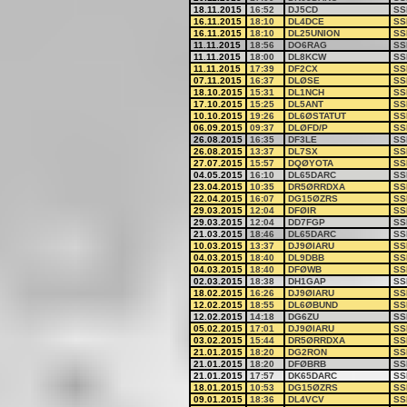
18.11.2015
16:52
DJ5CD
SS
16.11.2015
18:10
DL4DCE
SS
16.11.2015
18:10
DL25UNION
SS
11.11.2015
18:56
DO6RAG
SS
11.11.2015
18:00
DL8KCW
SS
11.11.2015
17:39
DF2CX
SS
07.11.2015
16:37
DLØSE
SS
18.10.2015
15:31
DL1NCH
SS
17.10.2015
15:25
DL5ANT
SS
10.10.2015
19:26
DL6ØSTATUT
SS
06.09.2015
09:37
DLØFD/P
SS
26.08.2015
16:35
DF3LE
SS
26.08.2015
13:37
DL7SX
SS
27.07.2015
15:57
DQØYOTA
SS
04.05.2015
16:10
DL65DARC
SS
23.04.2015
10:35
DR5ØRRDXA
SS
22.04.2015
16:07
DG15ØZRS
SS
29.03.2015
12:04
DFØIR
SS
29.03.2015
12:04
DD7FGP
SS
21.03.2015
18:46
DL65DARC
SS
10.03.2015
13:37
DJ9ØIARU
SS
04.03.2015
18:40
DL9DBB
SS
04.03.2015
18:40
DFØWB
SS
02.03.2015
18:38
DH1GAP
SS
18.02.2015
16:26
DJ9ØIARU
SS
12.02.2015
18:55
DL6ØBUND
SS
12.02.2015
14:18
DG6ZU
SS
05.02.2015
17:01
DJ9ØIARU
SS
03.02.2015
15:44
DR5ØRRDXA
SS
21.01.2015
18:20
DG2RON
SS
21.01.2015
18:20
DFØBRB
SS
21.01.2015
17:57
DK65DARC
SS
18.01.2015
10:53
DG15ØZRS
SS
09.01.2015
18:36
DL4VCV
SS