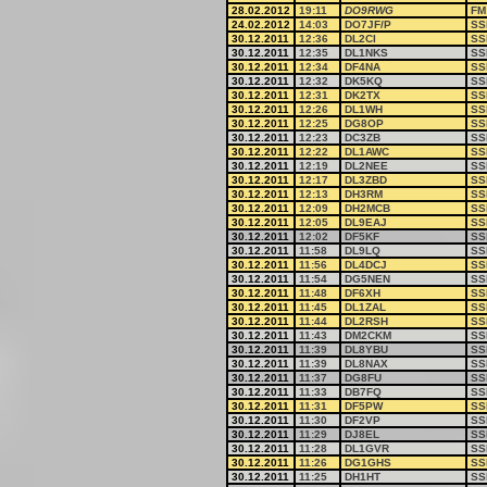
28.02.2012
19:11
DO9RWG
FM
24.02.2012
14:03
DO7JF/P
SS
30.12.2011
12:36
DL2CI
SS
30.12.2011
12:35
DL1NKS
SS
30.12.2011
12:34
DF4NA
SS
30.12.2011
12:32
DK5KQ
SS
30.12.2011
12:31
DK2TX
SS
30.12.2011
12:26
DL1WH
SS
30.12.2011
12:25
DG8OP
SS
30.12.2011
12:23
DC3ZB
SS
30.12.2011
12:22
DL1AWC
SS
30.12.2011
12:19
DL2NEE
SS
30.12.2011
12:17
DL3ZBD
SS
30.12.2011
12:13
DH3RM
SS
30.12.2011
12:09
DH2MCB
SS
30.12.2011
12:05
DL9EAJ
SS
30.12.2011
12:02
DF5KF
SS
30.12.2011
11:58
DL9LQ
SS
30.12.2011
11:56
DL4DCJ
SS
30.12.2011
11:54
DG5NEN
SS
30.12.2011
11:48
DF6XH
SS
30.12.2011
11:45
DL1ZAL
SS
30.12.2011
11:44
DL2RSH
SS
30.12.2011
11:43
DM2CKM
SS
30.12.2011
11:39
DL8YBU
SS
30.12.2011
11:39
DL8NAX
SS
30.12.2011
11:37
DG8FU
SS
30.12.2011
11:33
DB7FQ
SS
30.12.2011
11:31
DF5PW
SS
30.12.2011
11:30
DF2VP
SS
30.12.2011
11:29
DJ8EL
SS
30.12.2011
11:28
DL1GVR
SS
30.12.2011
11:26
DG1GHS
SS
30.12.2011
11:25
DH1HT
SS