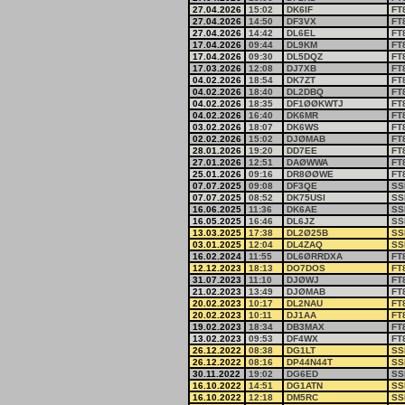
27.04.2026
15:02
DK6IF
FT
27.04.2026
14:50
DF3VX
FT
27.04.2026
14:42
DL6EL
FT
17.04.2026
09:44
DL9KM
FT
17.04.2026
09:30
DL5DQZ
FT
17.03.2026
12:08
DJ7XB
FT
04.02.2026
18:54
DK7ZT
FT
04.02.2026
18:40
DL2DBQ
FT
04.02.2026
18:35
DF1ØØKWTJ
FT
04.02.2026
16:40
DK6MR
FT
03.02.2026
18:07
DK6WS
FT
02.02.2026
15:02
DJØMAB
FT
28.01.2026
19:20
DD7EE
FT
27.01.2026
12:51
DAØWWA
FT
25.01.2026
09:16
DR8ØØWE
FT
07.07.2025
09:08
DF3QE
SS
07.07.2025
08:52
DK75USI
SS
16.06.2025
11:36
DK6AE
SS
16.05.2025
16:46
DL6JZ
SS
13.03.2025
17:38
DL2Ø25B
SS
03.01.2025
12:04
DL4ZAQ
SS
16.02.2024
11:55
DL6ØRRDXA
FT
12.12.2023
18:13
DO7DOS
FT
31.07.2023
11:10
DJØWJ
FT
21.02.2023
13:49
DJØMAB
FT
20.02.2023
10:17
DL2NAU
FT
20.02.2023
10:11
DJ1AA
FT
19.02.2023
18:34
DB3MAX
FT
13.02.2023
09:53
DF4WX
FT
26.12.2022
08:38
DG1LT
SS
26.12.2022
08:16
DP44N44T
SS
30.11.2022
19:02
DG6ED
SS
16.10.2022
14:51
DG1ATN
SS
16.10.2022
12:18
DM5RC
SS