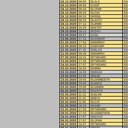
26.12.2020
08:50
DL3LS
SS
26.12.2020
08:50
DJ3ZF
SS
26.12.2020
08:34
DL1FAR
SS
26.12.2020
08:33
DL2ZA
SS
26.12.2020
08:33
DK5DQ
SS
26.12.2020
08:32
DL4VCV
SS
26.12.2020
07:14
DLØWM
SS
16.12.2020
10:25
DH1TST
SS
29.10.2020
18:14
DC5VU
SS
20.09.2020
09:27
DJ2IL
SS
13.06.2020
17:18
DL9SMA/P
FM
01.06.2020
17:54
DM3ØRSV
SS
22.05.2020
08:10
DAØCW/P
SS
22.05.2020
07:40
DH6LAS
SS
21.05.2020
08:38
DM3ØRSV
SS
07.05.2020
16:31
DF7ØDARC
SS
13.04.2020
17:49
DF7ØDARC
SS
16.03.2020
17:57
DP7ØDARC
SS
03.03.2020
18:20
DFØRN
SS
02.03.2020
18:09
DN5DAX
SS
19.02.2020
23:55
DK6AE
SS
15.02.2020
18:50
DL25ØBEETH
SS
03.02.2020
19:00
DL8NCS
SS
03.02.2020
19:00
DL5ØNFA
SS
02.02.2020
11:22
DG2GTG
SS
02.02.2020
11:12
DL8LSK
SS
02.02.2020
11:10
DD8VX
SS
02.02.2020
11:06
DL2JX
SS
01.02.2020
18:18
DH1ND
SS
31.01.2020
17:20
DP7ØDARC
SS
30.01.2020
17:10
DL25ØBTHVN
SS
16.01.2020
17:07
DK6VCO
SS
06.01.2020
17:07
DL1PAN
SS
06.01.2020
16:57
DF7ØDARC
SS
06.01.2020
16:40
DF5ZH
SS