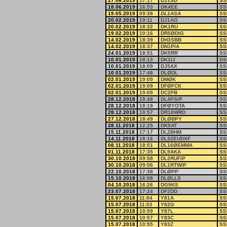
27.06.2019
17:17
DJ1SD
SS
18.06.2019
16:53
DK4EE
SS
19.05.2019
09:38
DL1ASA
SS
20.02.2019
19:11
DJ1AG
SS
20.02.2019
18:32
DK1RU
SS
19.02.2019
10:16
DR5ØDIG
SS
14.02.2019
18:39
DH3SBB
SS
14.02.2019
18:37
DN1PIA
SS
24.01.2019
18:51
DK5RR
SS
10.01.2019
18:13
DK1IJ
SS
10.01.2019
18:09
DJ5AX
SS
10.01.2019
17:48
DLØDL
SS
02.01.2019
19:09
DMØK
SS
02.01.2019
19:09
DFØFCK
SS
02.01.2019
19:09
DC2FB
SS
28.12.2018
18:48
DL4PS/P
SS
28.12.2018
18:19
DFØYOTA
SS
28.12.2018
10:57
DR18WRD
SS
27.12.2018
18:49
DLØBPY
SS
28.11.2018
12:25
DK9AT
SS
15.11.2018
17:17
DL2BHM
SS
14.11.2018
18:16
DL32EUDXF
SS
08.11.2018
18:51
DL16ØEMMA
SS
01.11.2018
17:35
DL9AKA
SS
30.10.2018
09:58
DL2RUF/P
SS
30.10.2018
09:56
DL1RTW/P
SS
22.10.2018
17:38
DLØPP
SS
15.10.2018
16:08
DLØLLS
SS
04.10.2018
16:26
DG9KS
SS
23.07.2018
17:24
DF2DD
SS
15.07.2018
11:04
Y81A
SS
15.07.2018
11:02
Y82G
SS
15.07.2018
10:59
Y87L
SS
15.07.2018
10:57
Y83C
SS
15.07.2018
10:55
Y83Z
SS