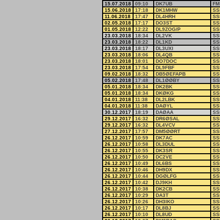
15.07.2018
09:10
DK7UB
FM
15.06.2018
17:18
DK1MHW
SS
11.06.2018
17:47
DL4HRH
SS
02.05.2018
17:17
DO3ST
SS
01.05.2018
12:22
DL9ZOG/P
SS
23.03.2018
18:34
DL2VK
SS
23.03.2018
18:22
DL1KD
SS
23.03.2018
18:17
DL3UXI
SS
23.03.2018
18:06
DL4QB
SS
23.03.2018
18:01
DO7DOC
SS
23.03.2018
17:54
DL9FBF
SS
09.02.2018
18:32
DB5ØEFAPB
SS
05.02.2018
17:48
DL1ØØBY
SS
05.01.2018
18:34
DK2BK
SS
05.01.2018
18:34
DKØKG
SS
04.01.2018
11:38
DL2LBK
SS
04.01.2018
11:38
DAØYL
SS
30.12.2017
18:19
DAØAA
SS
29.12.2017
16:32
DR6ØSAL
SS
29.12.2017
16:32
DL4VCV
SS
27.12.2017
17:57
DM5ØØRT
SS
26.12.2017
10:59
DK7AC
SS
26.12.2017
10:58
DL3DUL
SS
26.12.2017
10:55
DK3SR
SS
26.12.2017
10:50
DC2VE
SS
26.12.2017
10:49
DL6BS
SS
26.12.2017
10:46
DH9DX
SS
26.12.2017
10:44
DGØLFG
SS
26.12.2017
10:42
DJ9KH
SS
26.12.2017
10:38
DK2CB
SS
26.12.2017
10:29
DA3T
SS
26.12.2017
10:26
DH3IKO
SS
26.12.2017
10:17
DL8BJ
SS
26.12.2017
10:10
DL8UD
SS