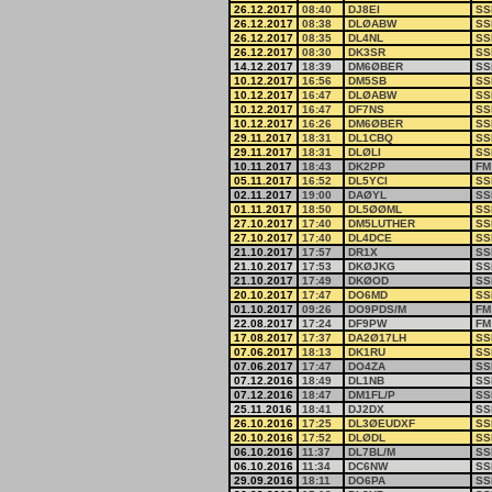
26.12.2017
08:40
DJ8EI
SS
26.12.2017
08:38
DLØABW
SS
26.12.2017
08:35
DL4NL
SS
26.12.2017
08:30
DK3SR
SS
14.12.2017
18:39
DM6ØBER
SS
10.12.2017
16:56
DM5SB
SS
10.12.2017
16:47
DLØABW
SS
10.12.2017
16:47
DF7NS
SS
10.12.2017
16:26
DM6ØBER
SS
29.11.2017
18:31
DL1CBQ
SS
29.11.2017
18:31
DLØLI
SS
10.11.2017
18:43
DK2PP
FM
05.11.2017
16:52
DL5YCI
SS
02.11.2017
19:00
DAØYL
SS
01.11.2017
18:50
DL5ØØML
SS
27.10.2017
17:40
DM5LUTHER
SS
27.10.2017
17:40
DL4DCE
SS
21.10.2017
17:57
DR1X
SS
21.10.2017
17:53
DKØJKG
SS
21.10.2017
17:49
DKØOD
SS
20.10.2017
17:47
DO6MD
SS
01.10.2017
09:26
DO9PDS/M
FM
22.08.2017
17:24
DF9PW
FM
17.08.2017
17:37
DA2Ø17LH
SS
07.06.2017
18:13
DK1RU
SS
07.06.2017
17:47
DO4ZA
SS
07.12.2016
18:49
DL1NB
SS
07.12.2016
18:47
DM1FL/P
SS
25.11.2016
18:41
DJ2DX
SS
26.10.2016
17:25
DL3ØEUDXF
SS
20.10.2016
17:52
DLØDL
SS
06.10.2016
11:37
DL7BL/M
SS
06.10.2016
11:34
DC6NW
SS
29.09.2016
18:11
DO6PA
SS