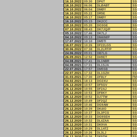
16.10.2022
09:30
DP6T
SS
16.10.2022
06:06
DLØABT
SS
16.10.2022
06:04
DMØY
SS
16.10.2022
05:22
DR5E
SS
16.10.2022
05:17
DMØY
SS
16.10.2022
05:15
DK2CC
SS
10.10.2022
05:20
DO3GE
SS
07.10.2022
08:43
DK7JQ/P
SS
05.10.2022
17:46
DK7LJ
SS
04.10.2022
09:13
DM4IM/P
SS
17.07.2022
10:10
DM5TI
SS
16.07.2022
10:26
DF22LGS
SS
30.06.2022
07:38
DL2LRT/P
SS
24.06.2022
09:01
DB7LG
SS
26.09.2021
12:52
DH9ET
SS
04.08.2021
17:41
DL1NBR
SS
04.08.2021
17:31
DL1SJA
SS
22.07.2021
17:57
DM5SB
SS
22.07.2021
17:32
DL1GZH
SS
31.03.2021
17:30
DF8LY
FM
04.02.2021
18:13
DO2XU
SS
26.12.2020
10:57
DF5GV
SS
26.12.2020
10:55
DF2AJ
SS
26.12.2020
10:53
DF8KY
SS
26.12.2020
10:52
DJ7TW
SS
26.12.2020
10:49
DF2QZ
SS
26.12.2020
10:46
DG9AW
SS
26.12.2020
10:39
DK4IO
SS
26.12.2020
10:37
DL3FCG
SS
26.12.2020
10:33
DG9SEH
SS
26.12.2020
10:32
DL4ZAA
SS
26.12.2020
10:31
DK9VA
SS
26.12.2020
10:29
DL1ATZ
SS
26.12.2020
10:26
DL3LJ
SS
26.12.2020
10:26
DF9TM
SS