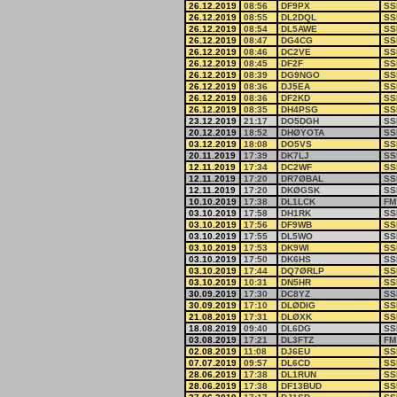
26.12.2019
08:56
DF9PX
SS
26.12.2019
08:55
DL2DQL
SS
26.12.2019
08:54
DL5AWE
SS
26.12.2019
08:47
DG4CG
SS
26.12.2019
08:46
DC2VE
SS
26.12.2019
08:45
DF2F
SS
26.12.2019
08:39
DG9NGO
SS
26.12.2019
08:36
DJ5EA
SS
26.12.2019
08:36
DF2KD
SS
26.12.2019
08:35
DH4PSG
SS
23.12.2019
21:17
DO5DGH
SS
20.12.2019
18:52
DHØYOTA
SS
03.12.2019
18:08
DO5VS
SS
20.11.2019
17:39
DK7LJ
SS
12.11.2019
17:34
DC2WF
SS
12.11.2019
17:20
DR7ØBAL
SS
12.11.2019
17:20
DKØGSK
SS
10.10.2019
17:38
DL1LCK
FM
03.10.2019
17:58
DH1RK
SS
03.10.2019
17:56
DF9WB
SS
03.10.2019
17:55
DL5WO
SS
03.10.2019
17:53
DK9WI
SS
03.10.2019
17:50
DK6HS
SS
03.10.2019
17:44
DQ7ØRLP
SS
03.10.2019
10:31
DN5HR
SS
30.09.2019
17:30
DC8YZ
SS
30.09.2019
17:10
DLØDIG
SS
21.08.2019
17:31
DLØXK
SS
18.08.2019
09:40
DL6DG
SS
03.08.2019
17:21
DL3FTZ
FM
02.08.2019
11:08
DJ6EU
SS
07.07.2019
09:57
DL6CD
SS
28.06.2019
17:38
DL1RUN
SS
28.06.2019
17:38
DF13BUD
SS