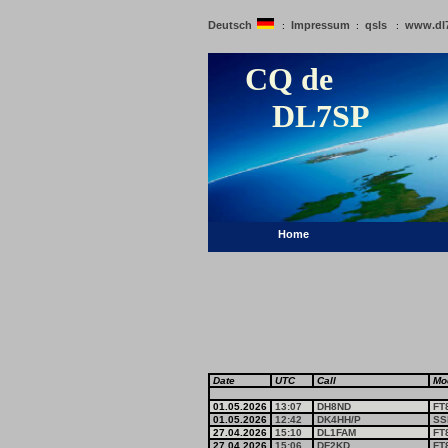
Deutsch
Impressum
qsls
www.dl
:
:
:
CQ de
DL7SP
Home
Date
UTC
Call
Mo
01.05.2026
13:07
DH8ND
FT
01.05.2026
12:42
DK4HH/P
SS
27.04.2026
15:10
DL1FAM
FT
27.04.2026
15:06
DF2KD
FT