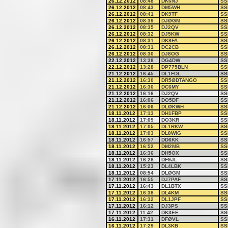
26.12.2012
08:48
DK6NJ
SS
26.12.2012
08:43
DM5WH
SS
26.12.2012
08:41
DK9TF
SS
26.12.2012
08:39
DJØGM
SS
26.12.2012
08:35
DJ2QV
SS
26.12.2012
08:32
DJ5KW
SS
26.12.2012
08:31
DK8FA
SS
26.12.2012
08:31
DC2CB
SS
26.12.2012
08:30
DJ8OG
SS
22.12.2012
13:38
DG4DW
SS
22.12.2012
13:28
DP775BLN
SS
21.12.2012
16:45
DL1FDL
SS
21.12.2012
16:30
DR5ØDTANGO
SS
21.12.2012
16:30
DC6MY
SS
21.12.2012
16:16
DJ2QV
SS
21.12.2012
16:06
DO5DF
SS
21.12.2012
16:06
DLØKWH
SS
18.11.2012
17:13
DH1FBP
SS
18.11.2012
17:09
DO3KR
SS
18.11.2012
17:05
DL1RKW
SS
18.11.2012
17:03
DL8WIG
SS
18.11.2012
16:57
DD6KK
SS
18.11.2012
16:52
DM2MB
SS
18.11.2012
16:36
DH5OX
SS
18.11.2012
16:28
DF9JL
SS
18.11.2012
15:23
DL4LBK
SS
18.11.2012
08:54
DLØGM
SS
17.11.2012
16:55
DJ7PAF
SS
17.11.2012
16:43
DL1BTX
SS
17.11.2012
16:38
DL4KM
SS
17.11.2012
16:32
DL1JPF
SS
17.11.2012
16:12
DJ3PS
SS
17.11.2012
11:42
DK3EE
SS
16.11.2012
17:31
DFØVL
SS
16.11.2012
17:29
DL3KB
SS