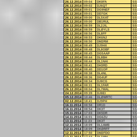
26.12.2014
09:04
DK8FA
SS
26.12.2014
09:02
DJ6QT
SS
26.12.2014
09:01
DG9NEF
SS
26.12.2014
09:01
DD7GK
SS
26.12.2014
09:00
DL5XAT
SS
26.12.2014
09:00
DB1RUL
SS
26.12.2014
08:59
DL2JIL
SS
26.12.2014
08:59
DLØYLS
SS
26.12.2014
08:56
DL8FF
SS
26.12.2014
08:53
DK6NJ
SS
26.12.2014
08:50
DM2RM
SS
26.12.2014
08:49
DJ9HX
SS
26.12.2014
08:48
DL8OBF
SS
26.12.2014
08:45
DG5AAP
SS
26.12.2014
08:44
DL8BH
SS
26.12.2014
08:44
DL1NAI
SS
26.12.2014
08:41
DH3RD
SS
26.12.2014
08:40
DD1OP
SS
26.12.2014
08:38
DL4NL
SS
26.12.2014
08:36
DG4UF
SS
26.12.2014
08:34
DJ8CG
SS
26.12.2014
08:31
DL1FAR
SS
26.12.2014
08:04
DL7MAL
SS
24.12.2014
09:39
DJ8EI
SS
05.12.2014
10:46
DLØWRTC
SS
02.12.2014
18:41
DJ9PH
SS
16.11.2014
08:58
DR1D
SS
16.11.2014
08:54
DK3T
SS
15.11.2014
17:03
DK5DR
SS
14.11.2014
16:01
DG6ZU
SS
13.11.2014
11:23
DK3T
SS
12.11.2014
18:09
DL1AWB
SS
12.11.2014
18:09
DKØRFF
SS
12.11.2014
17:50
DM2FDO
SS
12.11.2014
17:44
DL1WH
SS