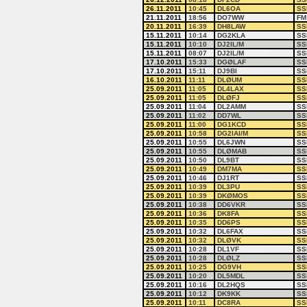
26.11.2011
10:45
DL6OA
SS
21.11.2011
18:56
DO7WW
FM
20.11.2011
16:39
DH8LAW
SS
15.11.2011
10:14
DG2KLA
SS
15.11.2011
10:10
DJ2IL/M
SS
15.11.2011
08:07
DJ2IL/M
SS
17.10.2011
15:33
DGØLAF
SS
17.10.2011
15:11
DJ9BI
SS
16.10.2011
11:11
DLØUM
SS
25.09.2011
11:05
DL4LAX
SS
25.09.2011
11:05
DLØFJ
SS
25.09.2011
11:04
DL2AMM
SS
25.09.2011
11:02
DD7WL
SS
25.09.2011
11:00
DG1KCD
SS
25.09.2011
10:58
DG2IAI/M
SS
25.09.2011
10:55
DL6JWN
SS
25.09.2011
10:55
DLØMAB
SS
25.09.2011
10:50
DL9BT
SS
25.09.2011
10:49
DM7MA
SS
25.09.2011
10:46
DJ1RT
SS
25.09.2011
10:39
DL3PU
SS
25.09.2011
10:39
DKØMOS
SS
25.09.2011
10:38
DD6VKR
SS
25.09.2011
10:36
DK8FA
SS
25.09.2011
10:35
DD6PS
SS
25.09.2011
10:32
DL6FAX
SS
25.09.2011
10:32
DLØVK
SS
25.09.2011
10:28
DL1VF
SS
25.09.2011
10:28
DLØLZ
SS
25.09.2011
10:25
DG9VH
SS
25.09.2011
10:20
DL5MDL
SS
25.09.2011
10:16
DL2HQS
SS
25.09.2011
10:12
DK9KK
SS
25.09.2011
10:11
DC8RA
SS