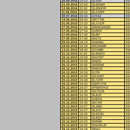
26.09.2016
15:12
DL3UP
SS
21.09.2016
15:04
DLØSWG
SS
12.08.2016
11:20
DL2RUF/P
SS
11.08.2016
10:23
DL1CR/P
SS
30.07.2016
16:32
DJ5AZ
SS
19.06.2016
09:03
DR777RI
SS
31.05.2016
17:23
DL1YC/P
SS
27.05.2016
17:54
DR2Ø16KIDS
SS
27.05.2016
17:54
DJ9PH
SS
27.05.2016
17:45
DLØF
SS
27.05.2016
17:45
DH1TZ
SS
09.03.2016
18:15
DAØHEL
SS
29.02.2016
16:39
DR1ØØMF
SS
13.01.2016
18:40
DO1MBI
FM
31.12.2015
11:22
DLØGEO
SS
26.12.2015
10:59
DO2TDT
SS
26.12.2015
10:59
DK8FA
SS
26.12.2015
10:56
DK5KMA
SS
26.12.2015
10:53
DKØCN
SS
26.12.2015
10:53
DJ7R
SS
26.12.2015
10:50
DG1KBY
SS
26.12.2015
10:48
DL7ATR
SS
26.12.2015
10:43
DQØYOTA
SS
26.12.2015
10:37
DF6ØOVGZ
SS
26.12.2015
10:35
DG7SCB
SS
26.12.2015
10:34
DL8LR
SS
26.12.2015
10:33
DJ8OG
SS
26.12.2015
10:30
DK7UH
SS
26.12.2015
10:27
DL2MIJ
SS
26.12.2015
10:27
DL2CC
SS
26.12.2015
10:25
DL9SAD
SS
26.12.2015
10:24
DL8QS
SS
26.12.2015
10:23
DH5MK
SS
26.12.2015
10:20
DO6AFL/P
SS
26.12.2015
10:18
DK4LI
SS