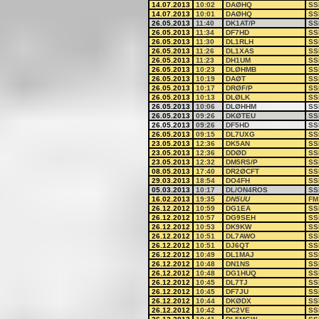
14.07.2013
10:02
DAØHQ
SS
14.07.2013
10:01
DAØHQ
SS
26.05.2013
11:40
DK1AT/P
SS
26.05.2013
11:34
DF7HD
SS
26.05.2013
11:30
DL1RLH
SS
26.05.2013
11:26
DL1XAS
SS
26.05.2013
11:23
DH1UM
SS
26.05.2013
10:23
DLØHMB
SS
26.05.2013
10:19
DAØT
SS
26.05.2013
10:17
DRØF/P
SS
26.05.2013
10:13
DLØLK
SS
26.05.2013
10:06
DLØHHM
SS
26.05.2013
09:26
DKØTEU
SS
26.05.2013
09:26
DF5HD
SS
26.05.2013
09:15
DL7UXG
SS
23.05.2013
12:36
DK5AN
SS
23.05.2013
12:36
DDØD
SS
23.05.2013
12:32
DM5RS/P
SS
08.05.2013
17:40
DR2ØCFT
SS
29.03.2013
18:54
DO4FH
SS
05.03.2013
10:17
DL/ON4ROS
SS
16.02.2013
19:35
DN5UU
FM
26.12.2012
10:59
DG1EA
SS
26.12.2012
10:57
DG9SEH
SS
26.12.2012
10:53
DK9KW
SS
26.12.2012
10:51
DL7AWO
SS
26.12.2012
10:51
DJ6QT
SS
26.12.2012
10:49
DL1MAJ
SS
26.12.2012
10:48
DN1NS
SS
26.12.2012
10:48
DG1HUQ
SS
26.12.2012
10:45
DL7TJ
SS
26.12.2012
10:45
DF7JU
SS
26.12.2012
10:44
DKØDX
SS
26.12.2012
10:42
DC2VE
SS