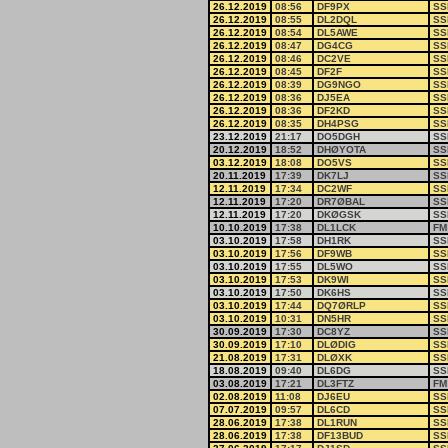
26.12.2019
08:56
DF9PX
SS
26.12.2019
08:55
DL2DQL
SS
26.12.2019
08:54
DL5AWE
SS
26.12.2019
08:47
DG4CG
SS
26.12.2019
08:46
DC2VE
SS
26.12.2019
08:45
DF2F
SS
26.12.2019
08:39
DG9NGO
SS
26.12.2019
08:36
DJ5EA
SS
26.12.2019
08:36
DF2KD
SS
26.12.2019
08:35
DH4PSG
SS
23.12.2019
21:17
DO5DGH
SS
20.12.2019
18:52
DHØYOTA
SS
03.12.2019
18:08
DO5VS
SS
20.11.2019
17:39
DK7LJ
SS
12.11.2019
17:34
DC2WF
SS
12.11.2019
17:20
DR7ØBAL
SS
12.11.2019
17:20
DKØGSK
SS
10.10.2019
17:38
DL1LCK
FM
03.10.2019
17:58
DH1RK
SS
03.10.2019
17:56
DF9WB
SS
03.10.2019
17:55
DL5WO
SS
03.10.2019
17:53
DK9WI
SS
03.10.2019
17:50
DK6HS
SS
03.10.2019
17:44
DQ7ØRLP
SS
03.10.2019
10:31
DN5HR
SS
30.09.2019
17:30
DC8YZ
SS
30.09.2019
17:10
DLØDIG
SS
21.08.2019
17:31
DLØXK
SS
18.08.2019
09:40
DL6DG
SS
03.08.2019
17:21
DL3FTZ
FM
02.08.2019
11:08
DJ6EU
SS
07.07.2019
09:57
DL6CD
SS
28.06.2019
17:38
DL1RUN
SS
28.06.2019
17:38
DF13BUD
SS