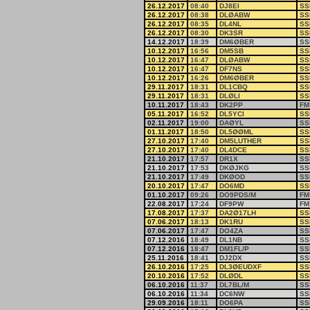
26.12.2017
08:40
DJ8EI
SS
26.12.2017
08:38
DLØABW
SS
26.12.2017
08:35
DL4NL
SS
26.12.2017
08:30
DK3SR
SS
14.12.2017
18:39
DM6ØBER
SS
10.12.2017
16:56
DM5SB
SS
10.12.2017
16:47
DLØABW
SS
10.12.2017
16:47
DF7NS
SS
10.12.2017
16:26
DM6ØBER
SS
29.11.2017
18:31
DL1CBQ
SS
29.11.2017
18:31
DLØLI
SS
10.11.2017
18:43
DK2PP
FM
05.11.2017
16:52
DL5YCI
SS
02.11.2017
19:00
DAØYL
SS
01.11.2017
18:50
DL5ØØML
SS
27.10.2017
17:40
DM5LUTHER
SS
27.10.2017
17:40
DL4DCE
SS
21.10.2017
17:57
DR1X
SS
21.10.2017
17:53
DKØJKG
SS
21.10.2017
17:49
DKØOD
SS
20.10.2017
17:47
DO6MD
SS
01.10.2017
09:26
DO9PDS/M
FM
22.08.2017
17:24
DF9PW
FM
17.08.2017
17:37
DA2Ø17LH
SS
07.06.2017
18:13
DK1RU
SS
07.06.2017
17:47
DO4ZA
SS
07.12.2016
18:49
DL1NB
SS
07.12.2016
18:47
DM1FL/P
SS
25.11.2016
18:41
DJ2DX
SS
26.10.2016
17:25
DL3ØEUDXF
SS
20.10.2016
17:52
DLØDL
SS
06.10.2016
11:37
DL7BL/M
SS
06.10.2016
11:34
DC6NW
SS
29.09.2016
18:11
DO6PA
SS