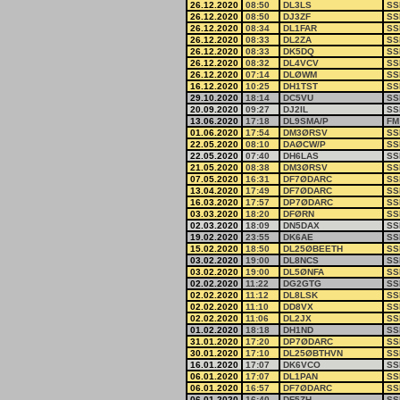
26.12.2020
08:50
DL3LS
SS
26.12.2020
08:50
DJ3ZF
SS
26.12.2020
08:34
DL1FAR
SS
26.12.2020
08:33
DL2ZA
SS
26.12.2020
08:33
DK5DQ
SS
26.12.2020
08:32
DL4VCV
SS
26.12.2020
07:14
DLØWM
SS
16.12.2020
10:25
DH1TST
SS
29.10.2020
18:14
DC5VU
SS
20.09.2020
09:27
DJ2IL
SS
13.06.2020
17:18
DL9SMA/P
FM
01.06.2020
17:54
DM3ØRSV
SS
22.05.2020
08:10
DAØCW/P
SS
22.05.2020
07:40
DH6LAS
SS
21.05.2020
08:38
DM3ØRSV
SS
07.05.2020
16:31
DF7ØDARC
SS
13.04.2020
17:49
DF7ØDARC
SS
16.03.2020
17:57
DP7ØDARC
SS
03.03.2020
18:20
DFØRN
SS
02.03.2020
18:09
DN5DAX
SS
19.02.2020
23:55
DK6AE
SS
15.02.2020
18:50
DL25ØBEETH
SS
03.02.2020
19:00
DL8NCS
SS
03.02.2020
19:00
DL5ØNFA
SS
02.02.2020
11:22
DG2GTG
SS
02.02.2020
11:12
DL8LSK
SS
02.02.2020
11:10
DD8VX
SS
02.02.2020
11:06
DL2JX
SS
01.02.2020
18:18
DH1ND
SS
31.01.2020
17:20
DP7ØDARC
SS
30.01.2020
17:10
DL25ØBTHVN
SS
16.01.2020
17:07
DK6VCO
SS
06.01.2020
17:07
DL1PAN
SS
06.01.2020
16:57
DF7ØDARC
SS
06.01.2020
16:40
DF5ZH
SS