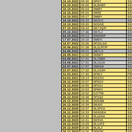
16.10.2022
09:30
DP6T
SS
16.10.2022
06:06
DLØABT
SS
16.10.2022
06:04
DMØY
SS
16.10.2022
05:22
DR5E
SS
16.10.2022
05:17
DMØY
SS
16.10.2022
05:15
DK2CC
SS
10.10.2022
05:20
DO3GE
SS
07.10.2022
08:43
DK7JQ/P
SS
05.10.2022
17:46
DK7LJ
SS
04.10.2022
09:13
DM4IM/P
SS
17.07.2022
10:10
DM5TI
SS
16.07.2022
10:26
DF22LGS
SS
30.06.2022
07:38
DL2LRT/P
SS
24.06.2022
09:01
DB7LG
SS
26.09.2021
12:52
DH9ET
SS
04.08.2021
17:41
DL1NBR
SS
04.08.2021
17:31
DL1SJA
SS
22.07.2021
17:57
DM5SB
SS
22.07.2021
17:32
DL1GZH
SS
31.03.2021
17:30
DF8LY
FM
04.02.2021
18:13
DO2XU
SS
26.12.2020
10:57
DF5GV
SS
26.12.2020
10:55
DF2AJ
SS
26.12.2020
10:53
DF8KY
SS
26.12.2020
10:52
DJ7TW
SS
26.12.2020
10:49
DF2QZ
SS
26.12.2020
10:46
DG9AW
SS
26.12.2020
10:39
DK4IO
SS
26.12.2020
10:37
DL3FCG
SS
26.12.2020
10:33
DG9SEH
SS
26.12.2020
10:32
DL4ZAA
SS
26.12.2020
10:31
DK9VA
SS
26.12.2020
10:29
DL1ATZ
SS
26.12.2020
10:26
DL3LJ
SS
26.12.2020
10:26
DF9TM
SS