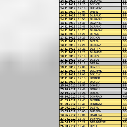
14.11.2012
17:29
DL1UWE
SS
14.11.2012
17:25
DO3KR
SS
14.11.2012
17:18
DH8MBV
SS
14.11.2012
16:04
DN1WT
SS
14.11.2012
15:53
DL3ALK
SS
14.11.2012
15:53
DLØABK
SS
14.11.2012
15:49
DG2PHE
SS
14.11.2012
15:43
DL7ANC
SS
14.11.2012
15:29
DLØABW
SS
14.11.2012
15:29
DF7NS
SS
13.11.2012
17:25
DO3KR
SS
13.11.2012
17:24
DK1ZH
SS
13.11.2012
17:21
DL3RNZ
SS
13.11.2012
17:21
DL1TTX
SS
13.11.2012
17:20
DLØHSR
SS
13.11.2012
17:18
DLØLV
SS
13.11.2012
17:14
DC1DB
SS
13.11.2012
17:12
DF7JA
SS
13.11.2012
17:08
DK7KD
SS
13.11.2012
17:05
DO1HML
SS
13.11.2012
17:00
DG1CW
SS
12.11.2012
17:15
DCØCD
SS
12.11.2012
17:10
DK4CD
SS
25.10.2012
13:57
DG6ZU
SS
23.10.2012
17:46
DG6ZU
FM
22.10.2012
17:24
DD4ZE
FM
08.10.2012
17:42
DO6RAG
FM
01.09.2012
12:49
DKØPN
SS
01.09.2012
12:49
DHØKAA
SS
19.05.2012
16:44
DL5YL
SS
13.05.2012
10:05
DH3FEN
SS
13.05.2012
10:05
DAØLSW
SS
23.04.2012
19:30
DO6RAG
FM
06.04.2012
10:22
DR6ØBENE
SS
25.03.2012
10:43
DP6T
SS