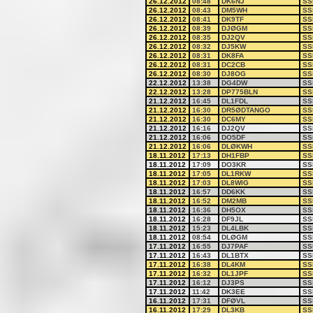
26.12.2012
08:48
DK6NJ
SS
26.12.2012
08:43
DM5WH
SS
26.12.2012
08:41
DK9TF
SS
26.12.2012
08:39
DJØGM
SS
26.12.2012
08:35
DJ2QV
SS
26.12.2012
08:32
DJ5KW
SS
26.12.2012
08:31
DK8FA
SS
26.12.2012
08:31
DC2CB
SS
26.12.2012
08:30
DJ8OG
SS
22.12.2012
13:38
DG4DW
SS
22.12.2012
13:28
DP775BLN
SS
21.12.2012
16:45
DL1FDL
SS
21.12.2012
16:30
DR5ØDTANGO
SS
21.12.2012
16:30
DC6MY
SS
21.12.2012
16:16
DJ2QV
SS
21.12.2012
16:06
DO5DF
SS
21.12.2012
16:06
DLØKWH
SS
18.11.2012
17:13
DH1FBP
SS
18.11.2012
17:09
DO3KR
SS
18.11.2012
17:05
DL1RKW
SS
18.11.2012
17:03
DL8WIG
SS
18.11.2012
16:57
DD6KK
SS
18.11.2012
16:52
DM2MB
SS
18.11.2012
16:36
DH5OX
SS
18.11.2012
16:28
DF9JL
SS
18.11.2012
15:23
DL4LBK
SS
18.11.2012
08:54
DLØGM
SS
17.11.2012
16:55
DJ7PAF
SS
17.11.2012
16:43
DL1BTX
SS
17.11.2012
16:38
DL4KM
SS
17.11.2012
16:32
DL1JPF
SS
17.11.2012
16:12
DJ3PS
SS
17.11.2012
11:42
DK3EE
SS
16.11.2012
17:31
DFØVL
SS
16.11.2012
17:29
DL3KB
SS