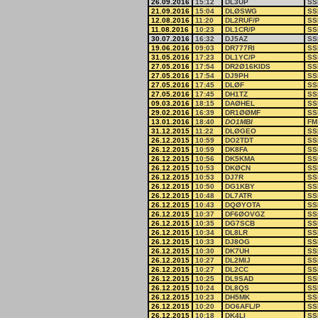
26.09.2016
15:12
DL3UP
SS
21.09.2016
15:04
DLØSWG
SS
12.08.2016
11:20
DL2RUF/P
SS
11.08.2016
10:23
DL1CR/P
SS
30.07.2016
16:32
DJ5AZ
SS
19.06.2016
09:03
DR777RI
SS
31.05.2016
17:23
DL1YC/P
SS
27.05.2016
17:54
DR2Ø16KIDS
SS
27.05.2016
17:54
DJ9PH
SS
27.05.2016
17:45
DLØF
SS
27.05.2016
17:45
DH1TZ
SS
09.03.2016
18:15
DAØHEL
SS
29.02.2016
16:39
DR1ØØMF
SS
13.01.2016
18:40
DO1MBI
FM
31.12.2015
11:22
DLØGEO
SS
26.12.2015
10:59
DO2TDT
SS
26.12.2015
10:59
DK8FA
SS
26.12.2015
10:56
DK5KMA
SS
26.12.2015
10:53
DKØCN
SS
26.12.2015
10:53
DJ7R
SS
26.12.2015
10:50
DG1KBY
SS
26.12.2015
10:48
DL7ATR
SS
26.12.2015
10:43
DQØYOTA
SS
26.12.2015
10:37
DF6ØOVGZ
SS
26.12.2015
10:35
DG7SCB
SS
26.12.2015
10:34
DL8LR
SS
26.12.2015
10:33
DJ8OG
SS
26.12.2015
10:30
DK7UH
SS
26.12.2015
10:27
DL2MIJ
SS
26.12.2015
10:27
DL2CC
SS
26.12.2015
10:25
DL9SAD
SS
26.12.2015
10:24
DL8QS
SS
26.12.2015
10:23
DH5MK
SS
26.12.2015
10:20
DO6AFL/P
SS
26.12.2015
10:18
DK4LI
SS