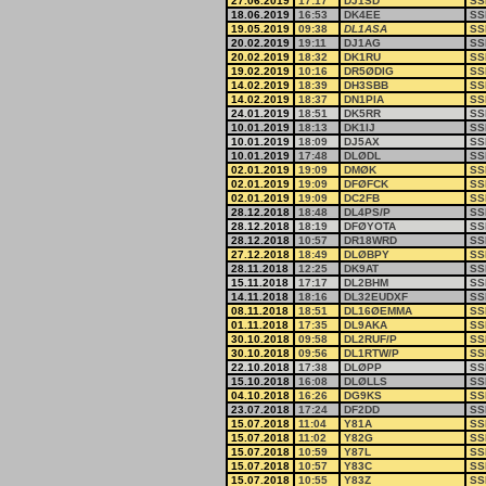
27.06.2019
17:17
DJ1SD
SS
18.06.2019
16:53
DK4EE
SS
19.05.2019
09:38
DL1ASA
SS
20.02.2019
19:11
DJ1AG
SS
20.02.2019
18:32
DK1RU
SS
19.02.2019
10:16
DR5ØDIG
SS
14.02.2019
18:39
DH3SBB
SS
14.02.2019
18:37
DN1PIA
SS
24.01.2019
18:51
DK5RR
SS
10.01.2019
18:13
DK1IJ
SS
10.01.2019
18:09
DJ5AX
SS
10.01.2019
17:48
DLØDL
SS
02.01.2019
19:09
DMØK
SS
02.01.2019
19:09
DFØFCK
SS
02.01.2019
19:09
DC2FB
SS
28.12.2018
18:48
DL4PS/P
SS
28.12.2018
18:19
DFØYOTA
SS
28.12.2018
10:57
DR18WRD
SS
27.12.2018
18:49
DLØBPY
SS
28.11.2018
12:25
DK9AT
SS
15.11.2018
17:17
DL2BHM
SS
14.11.2018
18:16
DL32EUDXF
SS
08.11.2018
18:51
DL16ØEMMA
SS
01.11.2018
17:35
DL9AKA
SS
30.10.2018
09:58
DL2RUF/P
SS
30.10.2018
09:56
DL1RTW/P
SS
22.10.2018
17:38
DLØPP
SS
15.10.2018
16:08
DLØLLS
SS
04.10.2018
16:26
DG9KS
SS
23.07.2018
17:24
DF2DD
SS
15.07.2018
11:04
Y81A
SS
15.07.2018
11:02
Y82G
SS
15.07.2018
10:59
Y87L
SS
15.07.2018
10:57
Y83C
SS
15.07.2018
10:55
Y83Z
SS