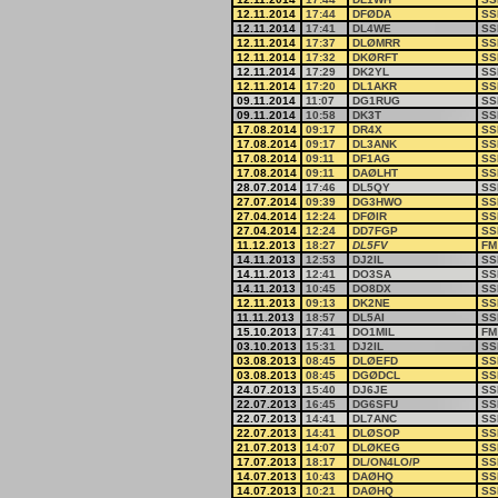
12.11.2014
17:44
DFØDA
SS
12.11.2014
17:41
DL4WE
SS
12.11.2014
17:37
DLØMRR
SS
12.11.2014
17:32
DKØRFT
SS
12.11.2014
17:29
DK2YL
SS
12.11.2014
17:20
DL1AKR
SS
09.11.2014
11:07
DG1RUG
SS
09.11.2014
10:58
DK3T
SS
17.08.2014
09:17
DR4X
SS
17.08.2014
09:17
DL3ANK
SS
17.08.2014
09:11
DF1AG
SS
17.08.2014
09:11
DAØLHT
SS
28.07.2014
17:46
DL5QY
SS
27.07.2014
09:39
DG3HWO
SS
27.04.2014
12:24
DFØIR
SS
27.04.2014
12:24
DD7FGP
SS
11.12.2013
18:27
DL5FV
FM
14.11.2013
12:53
DJ2IL
SS
14.11.2013
12:41
DO3SA
SS
14.11.2013
10:45
DO8DX
SS
12.11.2013
09:13
DK2NE
SS
11.11.2013
18:57
DL5AI
SS
15.10.2013
17:41
DO1MIL
FM
03.10.2013
15:31
DJ2IL
SS
03.08.2013
08:45
DLØEFD
SS
03.08.2013
08:45
DGØDCL
SS
24.07.2013
15:40
DJ6JE
SS
22.07.2013
16:45
DG6SFU
SS
22.07.2013
14:41
DL7ANC
SS
22.07.2013
14:41
DLØSOP
SS
21.07.2013
14:07
DLØKEG
SS
17.07.2013
18:17
DL/ON4LO/P
SS
14.07.2013
10:43
DAØHQ
SS
14.07.2013
10:21
DAØHQ
SS