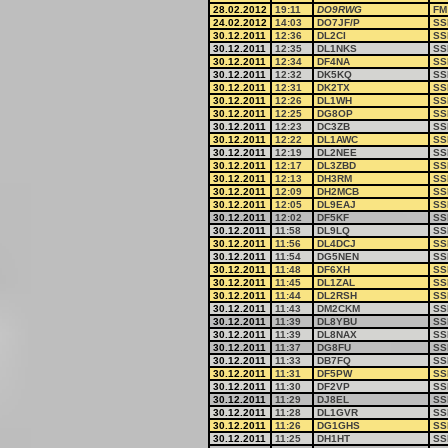
28.02.2012
19:11
DO9RWG
FM
24.02.2012
14:03
DO7JF/P
SS
30.12.2011
12:36
DL2CI
SS
30.12.2011
12:35
DL1NKS
SS
30.12.2011
12:34
DF4NA
SS
30.12.2011
12:32
DK5KQ
SS
30.12.2011
12:31
DK2TX
SS
30.12.2011
12:26
DL1WH
SS
30.12.2011
12:25
DG8OP
SS
30.12.2011
12:23
DC3ZB
SS
30.12.2011
12:22
DL1AWC
SS
30.12.2011
12:19
DL2NEE
SS
30.12.2011
12:17
DL3ZBD
SS
30.12.2011
12:13
DH3RM
SS
30.12.2011
12:09
DH2MCB
SS
30.12.2011
12:05
DL9EAJ
SS
30.12.2011
12:02
DF5KF
SS
30.12.2011
11:58
DL9LQ
SS
30.12.2011
11:56
DL4DCJ
SS
30.12.2011
11:54
DG5NEN
SS
30.12.2011
11:48
DF6XH
SS
30.12.2011
11:45
DL1ZAL
SS
30.12.2011
11:44
DL2RSH
SS
30.12.2011
11:43
DM2CKM
SS
30.12.2011
11:39
DL8YBU
SS
30.12.2011
11:39
DL8NAX
SS
30.12.2011
11:37
DG8FU
SS
30.12.2011
11:33
DB7FQ
SS
30.12.2011
11:31
DF5PW
SS
30.12.2011
11:30
DF2VP
SS
30.12.2011
11:29
DJ8EL
SS
30.12.2011
11:28
DL1GVR
SS
30.12.2011
11:26
DG1GHS
SS
30.12.2011
11:25
DH1HT
SS