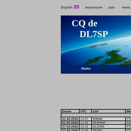
:
:
:
English
Impressum
qsls
www.
CQ de
DL7SP
Home
Datum
UTC
Call
Mo
01.05.2026
13:07
DH8ND
FT
01.05.2026
12:42
DK4HH/P
SS
27.04.2026
15:10
DL1FAM
FT
27.04.2026
15:06
DF2KD
FT