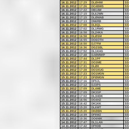
16.11.2012
17:29
DLØHWI
SS
16.11.2012
17:26
DC4BWS
SS
16.11.2012
17:22
DB1AW
SS
16.11.2012
17:15
DL6JWN
SS
16.11.2012
17:15
DLØMAB
SS
16.11.2012
17:13
DN6RB
SS
16.11.2012
17:08
DL8QL
SS
16.11.2012
17:02
DL1RWG
SS
16.11.2012
16:58
DL2HKA
SS
16.11.2012
16:58
DLØSM
SS
16.11.2012
16:55
DO6OTH
SS
16.11.2012
16:50
DJ7FM
SS
16.11.2012
16:36
DG2SBL
SS
15.11.2012
17:52
DL1KHG
SS
15.11.2012
17:48
DJØMW/P
SS
15.11.2012
17:44
DL1PF
SS
15.11.2012
17:31
DO3ME
SS
15.11.2012
17:31
DLØII
SS
15.11.2012
17:28
DO1KUG
SS
15.11.2012
17:23
DO1MGN
SS
15.11.2012
17:23
DFØMGN
SS
15.11.2012
17:16
DF9JL
SS
15.11.2012
17:12
DJ3PS
SS
15.11.2012
17:09
DL4ME
SS
15.11.2012
17:09
DK3SP
SS
15.11.2012
17:02
DL3HDK
SS
15.11.2012
16:56
DO4HZ
SS
15.11.2012
16:42
DK1KK
SS
15.11.2012
15:20
DL6WT
SS
15.11.2012
15:20
DKØBN
SS
15.11.2012
14:39
DF8WZ
SS
15.11.2012
10:36
DO6NIK
SS
14.11.2012
17:47
DL1LAN
SS
14.11.2012
17:42
DF9DB
SS