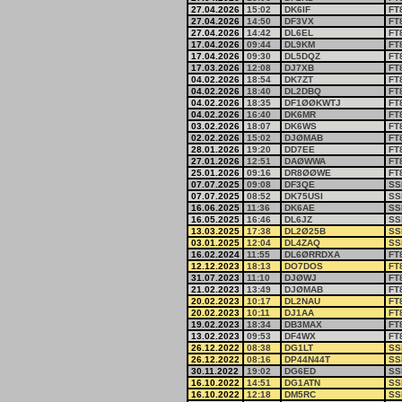
27.04.2026
15:02
DK6IF
FT
27.04.2026
14:50
DF3VX
FT
27.04.2026
14:42
DL6EL
FT
17.04.2026
09:44
DL9KM
FT
17.04.2026
09:30
DL5DQZ
FT
17.03.2026
12:08
DJ7XB
FT
04.02.2026
18:54
DK7ZT
FT
04.02.2026
18:40
DL2DBQ
FT
04.02.2026
18:35
DF1ØØKWTJ
FT
04.02.2026
16:40
DK6MR
FT
03.02.2026
18:07
DK6WS
FT
02.02.2026
15:02
DJØMAB
FT
28.01.2026
19:20
DD7EE
FT
27.01.2026
12:51
DAØWWA
FT
25.01.2026
09:16
DR8ØØWE
FT
07.07.2025
09:08
DF3QE
SS
07.07.2025
08:52
DK75USI
SS
16.06.2025
11:36
DK6AE
SS
16.05.2025
16:46
DL6JZ
SS
13.03.2025
17:38
DL2Ø25B
SS
03.01.2025
12:04
DL4ZAQ
SS
16.02.2024
11:55
DL6ØRRDXA
FT
12.12.2023
18:13
DO7DOS
FT
31.07.2023
11:10
DJØWJ
FT
21.02.2023
13:49
DJØMAB
FT
20.02.2023
10:17
DL2NAU
FT
20.02.2023
10:11
DJ1AA
FT
19.02.2023
18:34
DB3MAX
FT
13.02.2023
09:53
DF4WX
FT
26.12.2022
08:38
DG1LT
SS
26.12.2022
08:16
DP44N44T
SS
30.11.2022
19:02
DG6ED
SS
16.10.2022
14:51
DG1ATN
SS
16.10.2022
12:18
DM5RC
SS