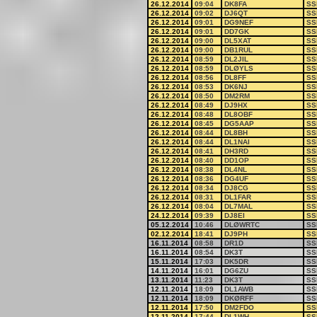
26.12.2014
09:04
DK8FA
SS
26.12.2014
09:02
DJ6QT
SS
26.12.2014
09:01
DG9NEF
SS
26.12.2014
09:01
DD7GK
SS
26.12.2014
09:00
DL5XAT
SS
26.12.2014
09:00
DB1RUL
SS
26.12.2014
08:59
DL2JIL
SS
26.12.2014
08:59
DLØYLS
SS
26.12.2014
08:56
DL8FF
SS
26.12.2014
08:53
DK6NJ
SS
26.12.2014
08:50
DM2RM
SS
26.12.2014
08:49
DJ9HX
SS
26.12.2014
08:48
DL8OBF
SS
26.12.2014
08:45
DG5AAP
SS
26.12.2014
08:44
DL8BH
SS
26.12.2014
08:44
DL1NAI
SS
26.12.2014
08:41
DH3RD
SS
26.12.2014
08:40
DD1OP
SS
26.12.2014
08:38
DL4NL
SS
26.12.2014
08:36
DG4UF
SS
26.12.2014
08:34
DJ8CG
SS
26.12.2014
08:31
DL1FAR
SS
26.12.2014
08:04
DL7MAL
SS
24.12.2014
09:39
DJ8EI
SS
05.12.2014
10:46
DLØWRTC
SS
02.12.2014
18:41
DJ9PH
SS
16.11.2014
08:58
DR1D
SS
16.11.2014
08:54
DK3T
SS
15.11.2014
17:03
DK5DR
SS
14.11.2014
16:01
DG6ZU
SS
13.11.2014
11:23
DK3T
SS
12.11.2014
18:09
DL1AWB
SS
12.11.2014
18:09
DKØRFF
SS
12.11.2014
17:50
DM2FDO
SS
12.11.2014
17:44
DL1WH
SS