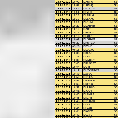
14.07.2013
10:02
DAØHQ
SS
14.07.2013
10:01
DAØHQ
SS
26.05.2013
11:40
DK1AT/P
SS
26.05.2013
11:34
DF7HD
SS
26.05.2013
11:30
DL1RLH
SS
26.05.2013
11:26
DL1XAS
SS
26.05.2013
11:23
DH1UM
SS
26.05.2013
10:23
DLØHMB
SS
26.05.2013
10:19
DAØT
SS
26.05.2013
10:17
DRØF/P
SS
26.05.2013
10:13
DLØLK
SS
26.05.2013
10:06
DLØHHM
SS
26.05.2013
09:26
DKØTEU
SS
26.05.2013
09:26
DF5HD
SS
26.05.2013
09:15
DL7UXG
SS
23.05.2013
12:36
DK5AN
SS
23.05.2013
12:36
DDØD
SS
23.05.2013
12:32
DM5RS/P
SS
08.05.2013
17:40
DR2ØCFT
SS
29.03.2013
18:54
DO4FH
SS
05.03.2013
10:17
DL/ON4ROS
SS
16.02.2013
19:35
DN5UU
FM
26.12.2012
10:59
DG1EA
SS
26.12.2012
10:57
DG9SEH
SS
26.12.2012
10:53
DK9KW
SS
26.12.2012
10:51
DL7AWO
SS
26.12.2012
10:51
DJ6QT
SS
26.12.2012
10:49
DL1MAJ
SS
26.12.2012
10:48
DN1NS
SS
26.12.2012
10:48
DG1HUQ
SS
26.12.2012
10:45
DL7TJ
SS
26.12.2012
10:45
DF7JU
SS
26.12.2012
10:44
DKØDX
SS
26.12.2012
10:42
DC2VE
SS