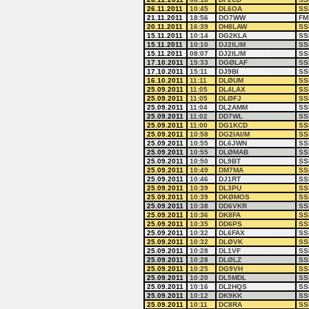
26.11.2011
10:45
DL6OA
SS
21.11.2011
18:56
DO7WW
FM
20.11.2011
16:39
DH8LAW
SS
15.11.2011
10:14
DG2KLA
SS
15.11.2011
10:10
DJ2IL/M
SS
15.11.2011
08:07
DJ2IL/M
SS
17.10.2011
15:33
DGØLAF
SS
17.10.2011
15:11
DJ9BI
SS
16.10.2011
11:11
DLØUM
SS
25.09.2011
11:05
DL4LAX
SS
25.09.2011
11:05
DLØFJ
SS
25.09.2011
11:04
DL2AMM
SS
25.09.2011
11:02
DD7WL
SS
25.09.2011
11:00
DG1KCD
SS
25.09.2011
10:58
DG2IAI/M
SS
25.09.2011
10:55
DL6JWN
SS
25.09.2011
10:55
DLØMAB
SS
25.09.2011
10:50
DL9BT
SS
25.09.2011
10:49
DM7MA
SS
25.09.2011
10:46
DJ1RT
SS
25.09.2011
10:39
DL3PU
SS
25.09.2011
10:39
DKØMOS
SS
25.09.2011
10:38
DD6VKR
SS
25.09.2011
10:36
DK8FA
SS
25.09.2011
10:35
DD6PS
SS
25.09.2011
10:32
DL6FAX
SS
25.09.2011
10:32
DLØVK
SS
25.09.2011
10:28
DL1VF
SS
25.09.2011
10:28
DLØLZ
SS
25.09.2011
10:25
DG9VH
SS
25.09.2011
10:20
DL5MDL
SS
25.09.2011
10:16
DL2HQS
SS
25.09.2011
10:12
DK9KK
SS
25.09.2011
10:11
DC8RA
SS