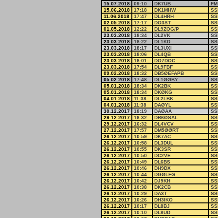
15.07.2018
09:10
DK7UB
FM
15.06.2018
17:18
DK1MHW
SS
11.06.2018
17:47
DL4HRH
SS
02.05.2018
17:17
DO3ST
SS
01.05.2018
12:22
DL9ZOG/P
SS
23.03.2018
18:34
DL2VK
SS
23.03.2018
18:22
DL1KD
SS
23.03.2018
18:17
DL3UXI
SS
23.03.2018
18:06
DL4QB
SS
23.03.2018
18:01
DO7DOC
SS
23.03.2018
17:54
DL9FBF
SS
09.02.2018
18:32
DB5ØEFAPB
SS
05.02.2018
17:48
DL1ØØBY
SS
05.01.2018
18:34
DK2BK
SS
05.01.2018
18:34
DKØKG
SS
04.01.2018
11:38
DL2LBK
SS
04.01.2018
11:38
DAØYL
SS
30.12.2017
18:19
DAØAA
SS
29.12.2017
16:32
DR6ØSAL
SS
29.12.2017
16:32
DL4VCV
SS
27.12.2017
17:57
DM5ØØRT
SS
26.12.2017
10:59
DK7AC
SS
26.12.2017
10:58
DL3DUL
SS
26.12.2017
10:55
DK3SR
SS
26.12.2017
10:50
DC2VE
SS
26.12.2017
10:49
DL6BS
SS
26.12.2017
10:46
DH9DX
SS
26.12.2017
10:44
DGØLFG
SS
26.12.2017
10:42
DJ9KH
SS
26.12.2017
10:38
DK2CB
SS
26.12.2017
10:29
DA3T
SS
26.12.2017
10:26
DH3IKO
SS
26.12.2017
10:17
DL8BJ
SS
26.12.2017
10:10
DL8UD
SS