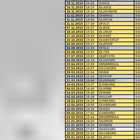
18.11.2015
16:52
DJ5CD
SS
16.11.2015
18:10
DL4DCE
SS
16.11.2015
18:10
DL25UNION
SS
11.11.2015
18:56
DO6RAG
SS
11.11.2015
18:00
DL8KCW
SS
11.11.2015
17:39
DF2CX
SS
07.11.2015
16:37
DLØSE
SS
18.10.2015
15:31
DL1NCH
SS
17.10.2015
15:25
DL5ANT
SS
10.10.2015
19:26
DL6ØSTATUT
SS
06.09.2015
09:37
DLØFD/P
SS
26.08.2015
16:35
DF3LE
SS
26.08.2015
13:37
DL7SX
SS
27.07.2015
15:57
DQØYOTA
SS
04.05.2015
16:10
DL65DARC
SS
23.04.2015
10:35
DR5ØRRDXA
SS
22.04.2015
16:07
DG15ØZRS
SS
29.03.2015
12:04
DFØIR
SS
29.03.2015
12:04
DD7FGP
SS
21.03.2015
18:46
DL65DARC
SS
10.03.2015
13:37
DJ9ØIARU
SS
04.03.2015
18:40
DL9DBB
SS
04.03.2015
18:40
DFØWB
SS
02.03.2015
18:38
DH1GAP
SS
18.02.2015
16:26
DJ9ØIARU
SS
12.02.2015
18:55
DL6ØBUND
SS
12.02.2015
14:18
DG6ZU
SS
05.02.2015
17:01
DJ9ØIARU
SS
03.02.2015
15:44
DR5ØRRDXA
SS
21.01.2015
18:20
DG2RON
SS
21.01.2015
18:20
DFØBRB
SS
21.01.2015
17:57
DK65DARC
SS
18.01.2015
10:53
DG15ØZRS
SS
09.01.2015
18:36
DL4VCV
SS