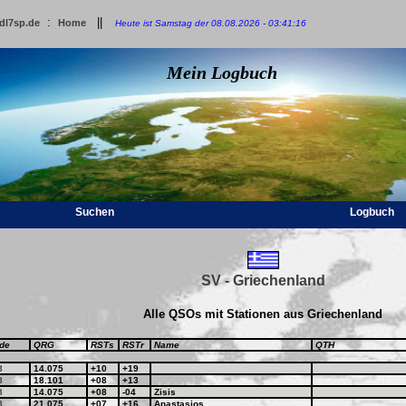
:
||
dl7sp.de
Home
Heute ist Samstag der 08.08.2026 - 03:41:16
Mein Logbuch
Suchen
Logbuch
SV - Griechenland
Alle QSOs mit Stationen aus Griechenland
de
QRG
RSTs
RSTr
Name
QTH
8
14.075
+10
+19
8
18.101
+08
+13
8
14.075
+08
-04
Zisis
8
21.075
+07
+16
Anastasios