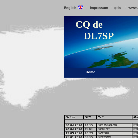
:
:
:
English
Impressum
qsls
www.
CQ de
DL7SP
Home
Datum
UTC
Call
Mo
30.04.2026
14:55
SX1ØØPAOK
FT
20.04.2026
11:04
SX8LGT
FT
17.03.2026
10:23
SV2SIH
FT
25.01.2026
08:55
SY2CWM
FT