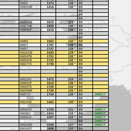
KN00
1373
138
°
SV
KN00UM
1416
130
°
SV
SV
SV
SV
KM39HB
1815
123
°
SV
KM27NB
1899
130
°
SV
KM08UF
1618
136
°
SV
SV
SV
KM08
1562
142
°
SV
KM17
1747
139
°
SV
KM17
1747
139
°
SV
KN10CM
1443
129
°
SV
KM18TB
1731
132
°
SV
KM18TB
1731
132
°
SV
KM17TX
1738
132
°
SV
SV
SV
SV
KN11SC
1472
124
°
SV
KM08UF
1618
136
°
SV
KM18TE
1720
131
°
SV
KM18WF
1730
131
°
SV
KM17IJ
1744
135
°
SV
DIRECT
SV
KN10AE
1462
130
°
SV
SV
KM18TE
1720
131
°
SV
DIRECT
KM18IJ
1654
133
°
SV
DIRECT
KN20AJ
1557
125
°
SV
DIRECT
SV
DIRECT
KN10QD
1539
127
°
SV
DIRECT
KM18GT
1608
132
°
SV