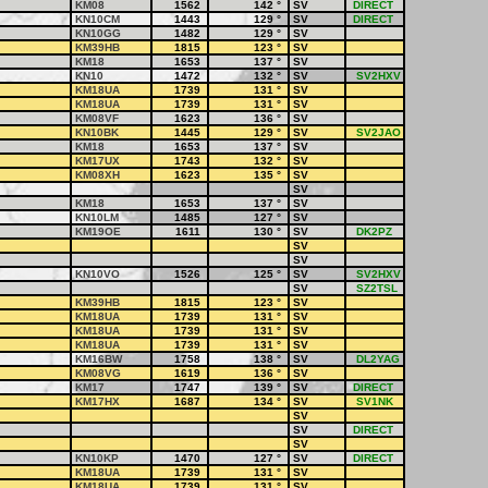
KM08
1562
142
°
SV
DIRECT
KN10CM
1443
129
°
SV
DIRECT
KN10GG
1482
129
°
SV
KM39HB
1815
123
°
SV
KM18
1653
137
°
SV
KN10
1472
132
°
SV
SV2HXV
KM18UA
1739
131
°
SV
KM18UA
1739
131
°
SV
KM08VF
1623
136
°
SV
KN10BK
1445
129
°
SV
SV2JAO
KM18
1653
137
°
SV
KM17UX
1743
132
°
SV
KM08XH
1623
135
°
SV
SV
KM18
1653
137
°
SV
KN10LM
1485
127
°
SV
KM19OE
1611
130
°
SV
DK2PZ
SV
SV
KN10VO
1526
125
°
SV
SV2HXV
SV
SZ2TSL
KM39HB
1815
123
°
SV
KM18UA
1739
131
°
SV
KM18UA
1739
131
°
SV
KM18UA
1739
131
°
SV
KM16BW
1758
138
°
SV
DL2YAG
KM08VG
1619
136
°
SV
KM17
1747
139
°
SV
DIRECT
KM17HX
1687
134
°
SV
SV1NK
SV
SV
DIRECT
SV
KN10KP
1470
127
°
SV
DIRECT
KM18UA
1739
131
°
SV
KM18UA
1739
131
°
SV