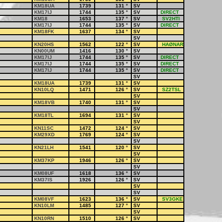
KM18UA
1739
131
°
SV
KM17IJ
1744
135
°
SV
DIRECT
KM18
1653
137
°
SV
SV2HTI
KM17IJ
1744
135
°
SV
DIRECT
KM18FK
1637
134
°
SV
SV
KN20HS
1562
122
°
SV
HAØNAR
KN00UM
1416
130
°
SV
KM17IJ
1744
135
°
SV
DIRECT
KM17IJ
1744
135
°
SV
DIRECT
KM17IJ
1744
135
°
SV
DIRECT
SV
KM18UA
1739
131
°
SV
KN10LQ
1471
126
°
SV
SZ2TSL
SV
KM18VB
1740
131
°
SV
SV
KM18TL
1694
131
°
SV
SV
KN11SC
1472
124
°
SV
KM29XD
1769
124
°
SV
SV
KN21LH
1541
120
°
SV
SV
KM37KP
1946
126
°
SV
SV
KM08UF
1618
136
°
SV
KM37IS
1926
126
°
SV
SV
SV
KM08VF
1623
136
°
SV
SV3GKE
KN10LM
1485
127
°
SV
SV
KN10RN
1510
126
°
SV