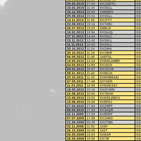
03.04.2015
17:04
SX15ØITU
SS
15.02.2015
11:19
SV3GLL
SS
16.12.2014
18:43
J4ØØEG
SS
05.08.2014
15:31
SV3GLL
SS
14.11.2013
11:05
SV1FTY
SS
23.08.2013
15:16
SV7HRJ
SS
26.07.2013
15:23
SW8LR
SS
10.02.2013
10:56
SV2HJQ
SS
17.11.2012
14:44
SV3GLL
SS
15.11.2012
12:42
SV3GLL
SS
11.11.2012
10:33
SV3GLL
SS
25.10.2012
11:24
SX2IMA
SS
25.10.2012
11:18
SV1BHF
SS
06.09.2012
11:48
J4ØTSL
SS
19.05.2012
13:24
SV8/DL6NBR
SS
04.03.2012
14:09
SV1NJA
SS
03.02.2012
10:57
SX1912K
SS
08.01.2012
11:42
SV8EUX
SS
23.10.2011
11:19
SV8/HB9AAI
SS
07.09.2011
17:48
SZ7SER
SS
11.03.2011
16:55
SV8/DK3SJ
SS
18.09.2010
15:16
SX25JMO
SS
22.08.2010
10:06
SV7BVM
SS
15.08.2010
15:52
SV8/DL8MCA
SS
15.08.2010
15:28
SV8PKJ
SS
17.04.2010
17:04
SX2WFF
SS
06.03.2010
17:29
SV3AQR
SS
22.11.2009
17:29
SV8FMY
SS
07.07.2009
17:08
SV1HKD
SS
21.06.2009
09:39
SX2TMN
SS
02.11.2008
11:54
J43P
SS
26.10.2008
10:45
J42T
SS
06.09.2008
16:03
SX8GR
SS
06.09.2008
15:56
SX7W
SS