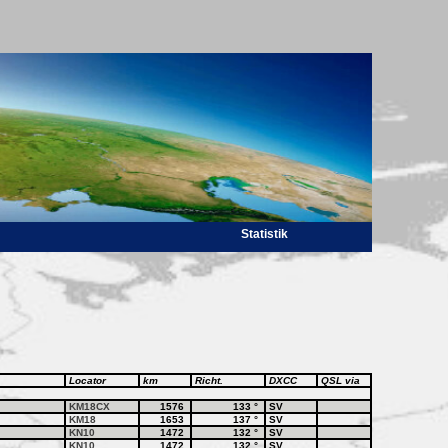
Statistik
Locator
km
Richt.
DXCC
QSL via
KM18CX
1576
133
°
SV
KM18
1653
137
°
SV
KN10
1472
132
°
SV
KN10
1472
132
°
SV