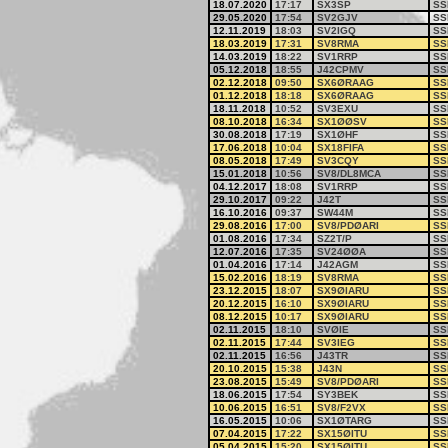
18.07.2020
17:17
SX3SP
SS
29.05.2020
17:54
SV2GJV
SS
12.11.2019
18:03
SV2IGQ
SS
18.03.2019
17:31
SV8RMA
SS
14.03.2019
18:22
SV1RRP
SS
05.12.2018
18:55
J42CPMV
SS
02.12.2018
09:50
SX6ØRAAG
SS
01.12.2018
18:18
SX6ØRAAG
SS
18.11.2018
10:52
SV3EXU
SS
08.10.2018
16:34
SX1ØØSV
SS
30.08.2018
17:19
SX1ØHF
SS
17.06.2018
10:04
SX18FIFA
SS
08.05.2018
17:49
SV3CQY
SS
15.01.2018
10:56
SV8/DL8MCA
SS
04.12.2017
18:08
SV1RRP
SS
29.10.2017
09:22
J42T
SS
16.10.2016
09:37
SW44M
SS
29.08.2016
17:00
SV8/PDØARI
SS
01.08.2016
17:34
SZ2T/P
SS
12.07.2016
17:35
SV24ØØA
SS
01.04.2016
17:14
J42AGM
SS
15.02.2016
18:19
SV8RMA
SS
23.12.2015
18:07
SX9ØIARU
SS
20.12.2015
16:10
SX9ØIARU
SS
08.12.2015
10:17
SX9ØIARU
SS
02.11.2015
18:10
SVØIE
SS
02.11.2015
17:44
SV3IEG
SS
02.11.2015
16:56
J43TR
SS
20.10.2015
15:38
J43N
SS
23.08.2015
15:49
SV8/PDØARI
SS
18.06.2015
17:54
SY3BEK
SS
10.06.2015
16:51
SV8/F2VX
SS
16.05.2015
10:06
SX1ØTARG
SS
07.04.2015
17:22
SX15ØITU
SS
05.04.2015
15:20
SX15ØITU
SS