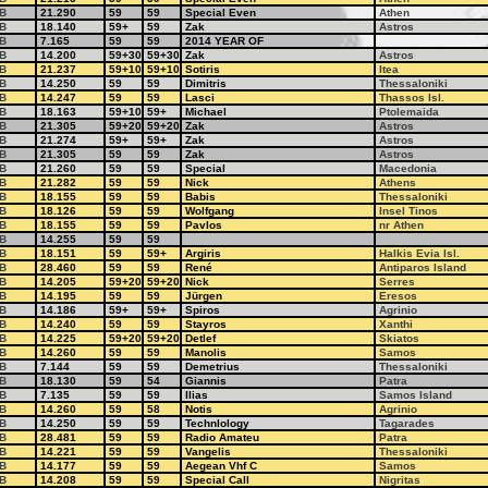
B
21.290
59
59
Special Even
Athen
B
18.140
59+
59
Zak
Astros
B
7.165
59
59
2014 YEAR OF
B
14.200
59+30
59+30
Zak
Astros
B
21.237
59+10
59+10
Sotiris
Itea
B
14.250
59
59
Dimitris
Thessaloniki
B
14.247
59
59
Lasci
Thassos Isl.
B
18.163
59+10
59+
Michael
Ptolemaida
B
21.305
59+20
59+20
Zak
Astros
B
21.274
59+
59+
Zak
Astros
B
21.305
59
59
Zak
Astros
B
21.260
59
59
Special
Macedonia
B
21.282
59
59
Nick
Athens
B
18.155
59
59
Babis
Thessaloniki
B
18.126
59
59
Wolfgang
Insel Tinos
B
18.155
59
59
Pavlos
nr Athen
B
14.255
59
59
B
18.151
59
59+
Argiris
Halkis Evia Isl.
B
28.460
59
59
René
Antiparos Island
B
14.205
59+20
59+20
Nick
Serres
B
14.195
59
59
Jürgen
Eresos
B
14.186
59+
59+
Spiros
Agrinio
B
14.240
59
59
Stayros
Xanthi
B
14.225
59+20
59+20
Detlef
Skiatos
B
14.260
59
59
Manolis
Samos
B
7.144
59
59
Demetrius
Thessaloniki
B
18.130
59
54
Giannis
Patra
B
7.135
59
59
Ilias
Samos Island
B
14.260
59
58
Notis
Agrinio
B
14.250
59
59
Technlology
Tagarades
B
28.481
59
59
Radio Amateu
Patra
B
14.221
59
59
Vangelis
Thessaloniki
B
14.177
59
59
Aegean Vhf C
Samos
B
14.208
59
59
Special Call
Nigritas