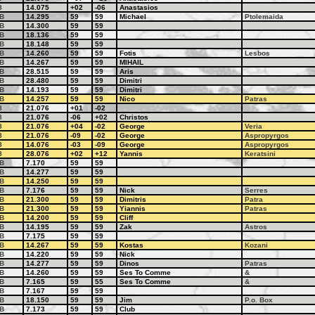
8
14.075
+02
-06
Anastasios
B
14.295
59
59
Michael
Ptolemaida
B
14.300
59
59
B
18.136
59
59
B
18.148
59
59
B
14.260
59
59
Fotis
Lesbos
B
14.267
59
59
MIHAIL
B
28.515
59
59
Aris
B
28.480
59
59
Dimitri
B
14.193
59
59
Dimitri
B
14.257
59
59
Nico
Patras
8
21.076
+01
-02
8
21.076
-06
+02
Christos
8
21.076
+04
-02
George
Veria
8
21.076
-09
-02
George
Aspropyrgos
8
14.076
-03
-09
George
Aspropyrgos
8
28.076
+02
+12
Yannis
Keratsini
B
7.170
59
59
B
14.277
59
59
B
14.250
59
59
B
7.176
59
59
Nick
Serres
B
21.300
59
59
Dimitris
Patra
B
21.300
59
59
Yiannis
Patras
B
14.200
59
59
Cliff
B
14.195
59
59
Zak
Astros
B
7.175
59
59
B
14.267
59
59
Kostas
Kozani
B
14.220
59
59
Nick
B
14.277
59
59
Dinos
Patras
B
14.260
59
59
Ses To Comme
&
B
7.165
59
55
Ses To Comme
&
B
7.167
59
59
B
18.150
59
59
Jim
P.o. Box
B
7.173
59
59
Club