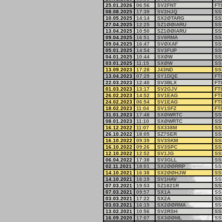
25.01.2026
06:56
SV2FNT
FT
08.08.2025
17:39
SV2HJQ
SS
10.05.2025
14:14
SX2ØTARG
SS
27.04.2025
12:25
SZ1ØØIARU
SS
13.04.2025
10:50
SZ1ØØIARU
SS
09.04.2025
16:51
SV8RMA
SS
09.04.2025
16:47
SVØXAF
SS
05.01.2025
14:54
SV3FUP
SS
04.01.2025
10:44
SXØW
SS
03.01.2025
11:15
SXØW
SS
13.09.2023
17:28
J43ND
SS
13.04.2023
07:29
SY1DQE
FT
22.03.2023
12:40
SV3BLX
FT
01.03.2023
13:17
SV2GJV
FT
26.02.2023
14:52
SV1EAG
FT
24.02.2023
06:54
SV1EAG
FT
18.02.2023
11:04
SV1SFZ
FT
31.01.2023
17:48
SXØWRTC
SS
08.01.2023
11:10
SXØWRTC
SS
16.12.2022
11:07
SX338M
SS
26.10.2022
18:05
SZ7SER
SS
16.10.2022
09:39
SV3SKM
SS
16.10.2022
09:26
SV3SPC
SS
12.10.2022
12:52
SV1JG
SS
06.04.2022
17:38
SV3GLL
SS
02.11.2021
18:01
SX2ØØRRP
SS
14.10.2021
16:38
SX2ØØHJW
SS
14.10.2021
16:19
SV1HAV
SS
07.03.2021
19:53
SZ1821R
SS
07.03.2021
09:57
SX1A
SS
03.03.2021
17:22
SX2A
SS
03.03.2021
16:15
SX2ØØRMA
SS
13.02.2021
10:56
SV2RSH
SS
16.09.2020
17:07
SX3ØØML
SS