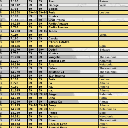
B
7.180
59
59
Alex
Patras
B
28.512
59
59
George
Veria
B
3.785
59
59
Spiros
B
14.258
59+40
59+30
Fotis
Lesbos
B
7.143
59
59
Kostas
B
7.155
59
59
Civil Protec
B
14.225
59
59
Radio Amateu
B
3.768
59
59
Radio Amateu
B
14.233
59+
59+15
Tasos
B
7.110
59
59
Veria
B
7.190
59
59
Carola
B
28.492
57
57
RADIO AMATEU
B
28.435
59
59
Thanasis
Egio
B
14.270
59+
59+
Detlef
Skiatos
B
3.799
59
59
Kostas
B
21.296
59
59
Vangelis
Thessaloniki
B
21.267
59
59
contest-Stat
Kalamos
B
14.236
59
59
Arie
Kefalonia
B
7.180
59
59
Baloo
Thessaloniki
B
14.270
59
59
aristotle 24
Thessaloniki
B
14.180
59
59
11th Interna
call
B
7.138
59
59
Fotis
Lesbos
B
3.778
59
59
r.a.
Athens
B
7.150
59
59
r.a.
Athens
B
21.265
59
59
r.a.
Athens
B
14.223
59+20
59+20
Jürgen
Kalamata
B
14.210
59
59
Dino
Patra
B
14.240
59
59
patras Dx
Patras
B
21.215
59+10
59+20
Jerry
Athens
B
14.250
59+
59+20
Arie
Kefalonia Is.
B
14.240
59
59
Panos
Egio
B
14.261
59
59
Gerard
Kevalonia
B
21.284
59
59
Elias
Thessaloniki
B
18.153
59
59
Special Even
Athen
B
21.215
59
59
Special Even
Athen