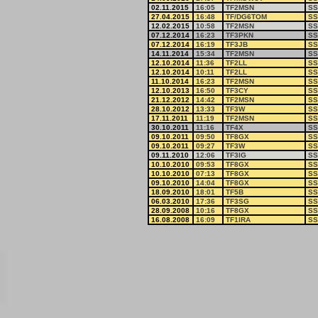
02.11.2015
16:05
TF2MSN
SS
27.04.2015
16:48
TF/DG6TOM
SS
12.02.2015
10:58
TF2MSN
SS
07.12.2014
16:23
TF3PKN
SS
07.12.2014
16:19
TF3JB
SS
14.11.2014
15:34
TF2MSN
SS
12.10.2014
11:36
TF2LL
SS
12.10.2014
10:11
TF2LL
SS
11.10.2014
16:23
TF2MSN
SS
12.10.2013
16:50
TF3CY
SS
21.12.2012
14:42
TF2MSN
SS
28.10.2012
13:33
TF3W
SS
17.11.2011
11:19
TF2MSN
SS
30.10.2011
11:16
TF4X
SS
09.10.2011
09:50
TF8GX
SS
09.10.2011
09:27
TF3W
SS
09.11.2010
12:06
TF3IG
SS
10.10.2010
09:53
TF8GX
SS
10.10.2010
07:13
TF8GX
SS
09.10.2010
14:04
TF8GX
SS
18.09.2010
18:01
TF5B
SS
06.03.2010
17:36
TF3SG
SS
28.09.2008
10:16
TF8GX
SS
16.08.2008
16:09
TF1IRA
SS