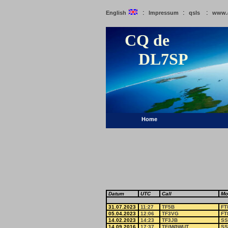
:
:
:
English
Impressum
qsls
www.
CQ de
DL7SP
Home
Datum
UTC
Call
Mo
31.07.2023
11:27
TF5B
FT
05.04.2023
12:06
TF3VG
FT
14.02.2023
14:23
TF3JB
SS
14.09.2016
17:37
TF/MØWUT
SS