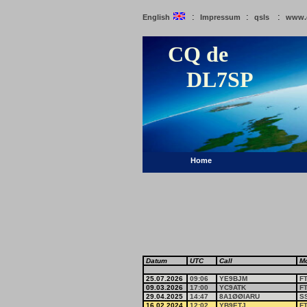
:
:
:
English
Impressum
qsls
www.
CQ de
DL7SP
Home
Datum
UTC
Call
M
25.07.2026
09:06
YE9BJM
F
09.03.2026
17:00
YC9ATK
F
29.04.2025
14:47
8A1ØØIARU
S
16.02.2024
12:02
YB9ETJ
F