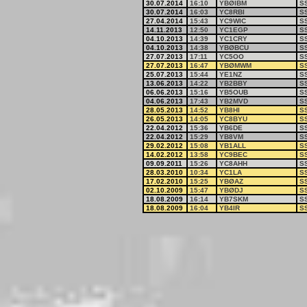
30.07.2014
16:10
YBØIBM
S
30.07.2014
16:03
YC8RBI
S
27.04.2014
15:43
YC9WIC
S
14.11.2013
12:50
YC1EGP
S
04.10.2013
14:39
YC1CRY
S
04.10.2013
14:38
YBØBCU
S
27.07.2013
17:11
YC5OO
S
27.07.2013
16:47
YBØMWM
S
25.07.2013
15:44
YE1NZ
S
13.06.2013
14:22
YB2BBY
S
06.06.2013
15:16
YB5OUB
S
04.06.2013
17:43
YB2MVD
S
28.05.2013
14:52
YB8HI
S
26.05.2013
14:05
YC8BYU
S
22.04.2012
15:36
YB6DE
S
22.04.2012
15:29
YB8VM
S
29.02.2012
15:08
YB1ALL
S
14.02.2012
13:58
YC9BEC
S
09.09.2011
15:26
YC8AHH
S
28.03.2010
10:34
YC1LA
S
17.02.2010
15:25
YBØAZ
S
02.10.2009
15:47
YBØDJ
S
18.08.2009
16:14
YB7SKM
S
18.08.2009
16:04
YB4IR
S