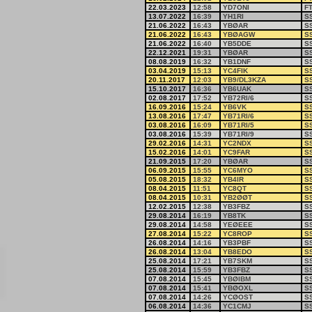
22.03.2023
12:58
YD7ONI
F
13.07.2022
16:39
YH1RI
S
21.06.2022
16:43
YBØAR
S
21.06.2022
16:43
YBØAGW
S
21.06.2022
16:40
YB5DDE
S
22.12.2021
19:31
YBØAR
S
08.08.2019
16:32
YB1DNF
S
03.04.2019
15:13
YC4FIK
S
20.11.2017
12:03
YB9/DL3KZA
S
15.10.2017
16:36
YB6UAK
S
02.08.2017
17:52
YB72RI/6
S
16.09.2016
15:24
YB6VK
S
13.08.2016
17:47
YB71RI/6
S
03.08.2016
16:09
YB71RI/5
S
03.08.2016
15:39
YB71RI/9
S
29.02.2016
14:31
YC2NDX
S
15.02.2016
14:01
YC9FAR
S
21.09.2015
17:20
YBØAR
S
06.09.2015
15:55
YC6MYO
S
05.08.2015
18:32
YB4IR
S
08.04.2015
11:51
YC8QT
S
08.04.2015
10:31
YB2ØØT
S
12.02.2015
12:38
YB3FBZ
S
29.08.2014
16:19
YB8TK
S
29.08.2014
14:58
YEØEEE
S
27.08.2014
15:22
YC8ROP
S
26.08.2014
14:16
YB3PBF
S
26.08.2014
13:04
YB8EDO
S
25.08.2014
17:21
YB7SKM
S
25.08.2014
15:59
YB3FBZ
S
07.08.2014
15:45
YBØIBM
S
07.08.2014
15:41
YBØOXL
S
07.08.2014
14:26
YCØOST
S
06.08.2014
14:36
YC1CMJ
S