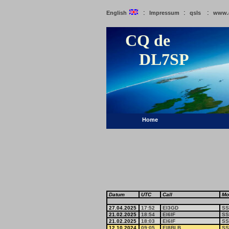
:
:
:
English
Impressum
qsls
www.
CQ de
DL7SP
Home
Datum
UTC
Call
Mo
27.04.2025
17:52
EI3GD
SS
21.02.2025
18:54
EI6IF
SS
21.02.2025
18:03
EI6IF
SS
12.10.2024
09:05
EI8BLB
SS