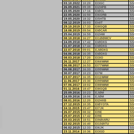
03.10.2022
10:20
EI3GC
SS
26.09.2021
09:39
EI2HPB
SS
23.05.2020
17:16
EIØCL
SS
22.05.2020
16:50
EI6GRB
SS
19.05.2020
18:32
EI5HTB
SS
08.12.2019
16:03
EI4IT
SS
29.10.2019
17:33
EI8GQB
SS
18.08.2019
09:54
EIØCAR
SS
25.04.2019
16:59
EI2HW
SS
08.10.2018
16:27
EI1ØØMCV
SS
24.09.2018
17:42
EIØDXG
SS
31.07.2018
17:44
EIØDXG
SS
22.07.2018
09:01
EJØDXG
SS
04.06.2018
16:35
EIØDXG
SS
08.03.2018
17:20
EI3IO
SS
26.11.2017
12:27
EI66WAW
SS
06.08.2017
16:53
EI77WAW
SS
06.08.2017
16:33
EI99WAW
SS
30.07.2017
10:23
EI7M
SS
23.07.2017
16:35
EI11WAW
SS
11.06.2017
15:30
EI99WAW
SS
07.06.2017
18:02
EI88WAW
SS
01.11.2016
18:47
EI8GQB
SS
25.09.2016
10:23
EJØM
SS
24.09.2016
18:06
EJØM
SS
08.01.2016
12:20
EI2HXB
SS
27.12.2015
10:35
EIØYOTA
SS
24.11.2015
15:47
EI7JK
SS
26.07.2015
08:32
EI9E
SS
25.07.2015
17:42
EI9E
SS
20.03.2015
18:51
EI9ØIARU
SS
22.02.2015
16:40
EI15ØITU
SS
06.02.2015
12:33
EI6JK
SS
23.11.2014
10:36
EI3GD
SS