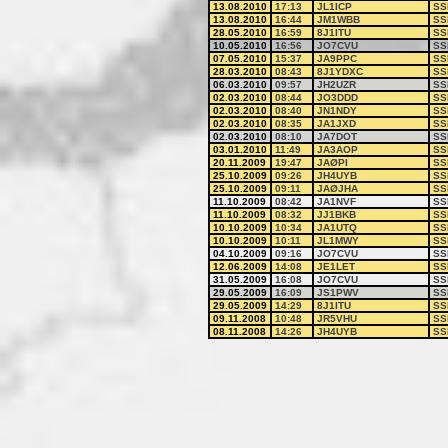
13.08.2010
17:13
JL1ICP
SS
13.08.2010
16:44
JM1WBB
SS
28.05.2010
16:59
8J1ITU
SS
10.05.2010
16:56
JO7CVU
SS
07.05.2010
15:37
JA9PPC
SS
28.03.2010
08:43
8J1YDXC
SS
06.03.2010
09:57
JH2UZR
SS
02.03.2010
08:44
JO3DDD
SS
02.03.2010
08:40
JN1NDY
SS
02.03.2010
08:35
JA1JXD
SS
02.03.2010
08:10
JA7DOT
SS
03.01.2010
11:49
JA3AOP
SS
20.11.2009
19:47
JAØPI
SS
25.10.2009
09:26
JH4UYB
SS
25.10.2009
09:11
JAØJHA
SS
11.10.2009
08:42
JA1NVF
SS
11.10.2009
08:32
JJ1BKB
SS
10.10.2009
10:34
JA1UTQ
SS
10.10.2009
10:11
JL1MWY
SS
04.10.2009
09:16
JO7CVU
SS
12.06.2009
14:08
JE1LET
SS
31.05.2009
16:08
JO7CVU
SS
29.05.2009
16:09
JS1PWV
SS
29.05.2009
14:29
8J1ITU
SS
09.11.2008
10:48
JR5VHU
SS
08.11.2008
14:26
JH4UYB
SS