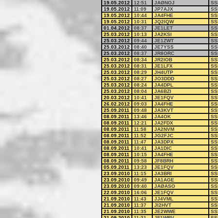
19.05.2012
12:51
JAØNOJ
SS
19.05.2012
11:09
JP7AJX
SS
19.05.2012
10:44
JA4FHE
SS
19.05.2012
10:31
JQ2IQW
SS
01.04.2012
08:37
JE1LET
SS
25.03.2012
10:13
JA2KSI
SS
25.03.2012
09:44
JE1ZWT
SS
25.03.2012
08:40
JE7YSS
SS
25.03.2012
08:37
JR8ORC
SS
25.03.2012
08:34
JR2IOB
SS
25.03.2012
08:31
JE1LFX
SS
25.03.2012
08:29
JH4UTP
SS
25.03.2012
08:27
JO3DDD
SS
25.03.2012
08:24
JA4DPL
SS
25.03.2012
08:04
JA6BZI
SS
20.03.2012
10:41
JE1FQV
SS
26.02.2012
09:03
JA4FHE
SS
25.09.2011
09:48
JA3KVT
SS
08.09.2011
13:46
JA4OK
SS
08.09.2011
12:21
JA2FDX
SS
08.09.2011
11:58
JA2NVM
SS
08.09.2011
11:52
JG2FJC
SS
08.09.2011
11:47
JA3DPX
SS
08.09.2011
10:41
JA1DIC
SS
08.09.2011
10:15
JA4FHE
SS
08.09.2011
09:58
JF8BRH
SS
05.09.2011
13:23
JE1FQV
SS
23.09.2010
11:15
JA3BRI
SS
23.09.2010
09:49
JA1AGE
SS
23.09.2010
09:40
JAØASO
SS
22.09.2010
16:06
JE1FQV
SS
21.09.2010
11:43
JJ4VML
SS
21.09.2010
11:37
JI2HVT
SS
21.09.2010
11:35
JE2WWE
SS
21.09.2010
11:31
JF1WRV
SS