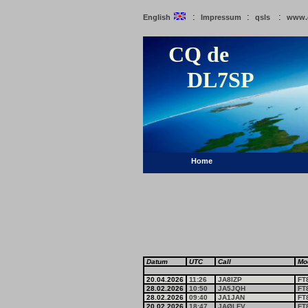
:
:
:
English
Impressum
qsls
www.
CQ de
DL7SP
Home
Datum
UTC
Call
Mo
20.04.2026
11:26
JA8IZP
FT
28.02.2026
10:50
JA5JQH
FT
28.02.2026
09:40
JA1JAN
FT
20.02.2026
18:47
JAØLFV
FT