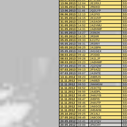
13.06.2013
12:04
JE1RXJ
SS
13.06.2013
11:56
JR6IKD
SS
13.06.2013
11:46
JQ2LYP
SS
06.06.2013
12:13
JA1FIO
SS
31.05.2013
16:15
JK1UVP
SS
31.05.2013
15:03
JA3AOP
SS
31.05.2013
14:52
JA2VMU
SS
31.05.2013
14:31
JAØHWF
SS
31.05.2013
14:27
JI3MJK
SS
31.05.2013
14:15
JR3IIR
SS
05.05.2013
09:33
8J1ITU
SS
05.05.2013
08:31
JR3RIY
SS
05.05.2013
08:25
JA1BPA
SS
05.05.2013
08:23
JH1GEX
SS
08.03.2013
09:42
JF2DID
SS
08.03.2013
09:28
JA1LJF
SS
08.03.2013
09:23
JAØHWF
SS
07.03.2013
09:36
JQ2IQW
SS
07.03.2013
09:13
JP3AZZ
SS
07.03.2013
09:07
JA3NTE
SS
13.11.2012
08:23
JH8RJS
SS
11.11.2012
09:10
JA6BZI
SS
11.11.2012
08:53
JM4MGM
SS
11.11.2012
08:52
JS3CTQ
SS
11.11.2012
08:50
JA4DPL
SS
11.11.2012
08:49
JH4UYB
SS
11.11.2012
08:47
JH5FIS
SS
11.11.2012
08:46
JH4UTP
SS
11.11.2012
08:45
JA6GCE
SS
11.11.2012
08:43
JH5AVM
SS
25.10.2012
09:25
JK1ALI
SS
27.05.2012
08:45
JA8COE
SS
20.05.2012
10:41
JE1FQV
SS
20.05.2012
10:00
JF6CHY
SS