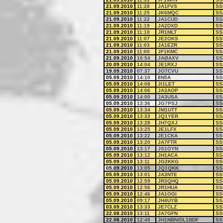
21.09.2010
11:28
JA1FVS
SS
21.09.2010
11:25
JK6MQC
SS
21.09.2010
11:22
JA1CUD
SS
21.09.2010
11:19
JA2DXD
SS
21.09.2010
11:10
JR1MLT
SS
21.09.2010
11:07
JE2OKS
SS
21.09.2010
11:03
JA1EZR
SS
21.09.2010
11:00
JF1KMC
SS
21.09.2010
10:54
JAØAXV
SS
20.09.2010
14:04
JE1RXJ
SS
19.09.2010
07:37
JO7CVU
SS
05.09.2010
14:10
8N5A
SS
05.09.2010
14:08
JI1LET
SS
05.09.2010
14:06
JA3AOP
SS
05.09.2010
14:00
JA3USA
SS
05.09.2010
13:36
JG7PSJ
SS
05.09.2010
13:34
JM1UTT
SS
05.09.2010
13:33
JQ1YER
SS
05.09.2010
13:28
JH7QXJ
SS
05.09.2010
13:25
JE1LFX
SS
05.09.2010
13:22
JE1CKA
SS
05.09.2010
13:20
JA7FTR
SS
05.09.2010
13:17
JS1OYN
SS
05.09.2010
13:12
JH1ACA
SS
05.09.2010
13:11
JG2KKG
SS
05.09.2010
13:05
JQ1QKK
SS
05.09.2010
13:01
JA3NTE
SS
05.09.2010
12:59
JR3QHQ
SS
05.09.2010
12:56
JR1HUA
SS
05.09.2010
12:46
JA1OGI
SS
05.09.2010
09:17
JH4UYB
SS
03.09.2010
13:33
JE7CLZ
SS
22.08.2010
13:11
JA7GFN
SS
22.08.2010
12:49
JH1NBN/DL1BDF
SS