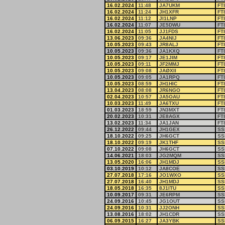
16.02.2024
11:48
JA7UKM
FT
16.02.2024
11:24
JH1XFR
FT
16.02.2024
11:12
JI1LNP
FT
16.02.2024
11:07
JE5DWU
FT
16.02.2024
11:05
JJ1FDS
FT
13.06.2023
09:36
JA4NIJ
FT
10.05.2023
09:43
JR8ALJ
FT
10.05.2023
09:36
JA1KXQ
FT
10.05.2023
09:17
JE1JIM
FT
10.05.2023
09:11
JF2MMJ
FT
10.05.2023
09:08
JAØXII
FT
10.05.2023
09:05
JA1RPQ
FT
10.05.2023
08:59
JH1HIC
FT
13.04.2023
08:08
JR6NGO
FT
02.04.2023
10:57
JA5OAU
FT
10.03.2023
11:49
JA6TXU
FT
01.03.2023
18:59
JN3MXT
FT
20.02.2023
10:31
JE8AGX
FT
13.02.2023
11:34
JA1JAN
FT
26.12.2022
09:44
JH1GEX
SS
18.10.2022
09:25
JH6GCT
SS
18.10.2022
09:19
JK1THF
SS
07.10.2022
09:08
JH6GCT
SS
14.06.2021
18:03
JG2MQM
SS
13.05.2020
16:06
JH1MDJ
SS
03.10.2019
10:12
JA8COE
SS
27.07.2018
17:16
JO1WXO
SS
27.07.2018
16:40
JH1MDJ
SS
18.05.2018
16:35
8J1ITU
SS
10.09.2017
09:31
JE6RPM
SS
24.09.2016
10:45
JG1OUT
SS
24.09.2016
10:31
JJ2ONH
SS
13.08.2016
18:02
JH1CDR
SS
06.09.2015
16:27
JA3YBK
SS