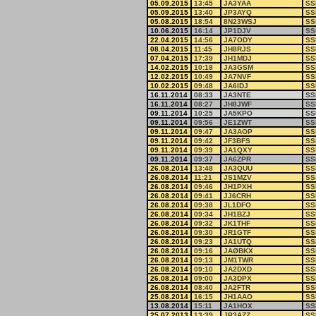
05.09.2015
13:45
JA3YAA
SS
05.09.2015
13:40
JP3AYQ
SS
05.08.2015
18:54
8N23WSJ
SS
10.06.2015
16:14
JP1DJV
SS
22.04.2015
14:56
JA7ODY
SS
08.04.2015
11:45
JH8RJS
SS
07.04.2015
17:39
JH1MDJ
SS
14.02.2015
10:18
JA3GSM
SS
12.02.2015
10:49
JA7NVF
SS
10.02.2015
09:48
JA6IDJ
SS
16.11.2014
08:33
JA3NTE
SS
16.11.2014
08:27
JH8JWF
SS
09.11.2014
10:25
JA5KPO
SS
09.11.2014
09:56
JE1ZWT
SS
09.11.2014
09:47
JA3AOP
SS
09.11.2014
09:42
JF3BFS
SS
09.11.2014
09:39
JA1QXY
SS
09.11.2014
09:37
JA6ZPR
SS
26.08.2014
13:48
JA3QUU
SS
26.08.2014
11:21
JS1MZV
SS
26.08.2014
09:46
JH1PXH
SS
26.08.2014
09:41
JJ6CRH
SS
26.08.2014
09:38
JL1DFO
SS
26.08.2014
09:34
JH1BZJ
SS
26.08.2014
09:32
JK1THF
SS
26.08.2014
09:30
JR1GTF
SS
26.08.2014
09:23
JA1UTQ
SS
26.08.2014
09:16
JAØBKX
SS
26.08.2014
09:13
JM1TWR
SS
26.08.2014
09:10
JA2DXD
SS
26.08.2014
09:00
JA3DPX
SS
26.08.2014
08:40
JA2FTR
SS
25.08.2014
16:15
JH1AAO
SS
13.08.2014
15:11
JA1HOX
SS
25.07.2013
13:39
JP3AZZ
SS