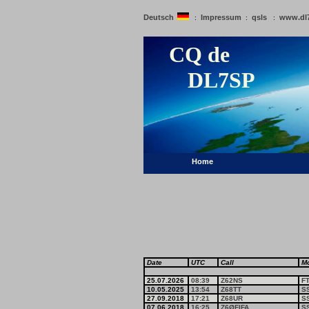
Deutsch
Impressum
qsls
www.dl
:
:
:
CQ de
DL7SP
Home
Date
UTC
Call
M
25.07.2026
08:39
Z62NS
F
10.05.2025
13:54
Z68TT
S
27.09.2018
17:21
Z68UR
S
07.06.2018
16:25
Z6ØFIFA
S